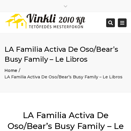
Close
2026 január
top
Togg
Search
2025 december
bar
navi
2025 november
2025 október
2025 szeptember
LA Familia Activa De Oso/Bear’s
2025 augusztus
2025 július
Big buildings
Busy Family – Le Libros
2025 június
Home
2020 december
Project
Home
2014 december
Renovations
LA Familia Activa De Oso/Bear’s Busy Family – Le Libros
2014 november
Uncategorized
Bejelentkezés
Bejegyzések hírcsatorna
Hozzászólások hírcsatorna
WordPress Magyarország
Mon - Sat: 7:00 - 17:00
LA Familia Activa De
+ 386 40 111 5555
info@yourdomain.com
Oso/Bear’s Busy Family – Le