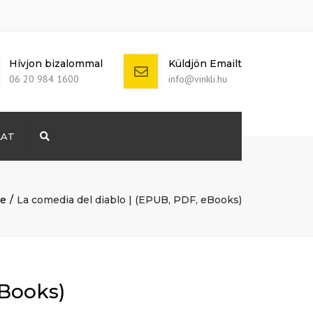
Hívjon bizalommal
Küldjön Emailt
06 20 984 1600
info@vinkli.hu
LAT
Search
+ 386 40 111
5555
info@yourdomain.com
e
La comedia del diablo | (EPUB, PDF, eBooks)
eBooks)