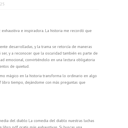
025
z exhaustiva e inspiradora. La historia me recordó que
nte desarrolladas, y la trama se retorcía de maneras
i ser, y a reconocer que la oscuridad también es parte de
dad emocional, convirtiéndolo en una lectura obligatoria
entos de quietud.
smo mágico en la historia transforma lo ordinario en algo
pdf libro tiempo, dejándome con más preguntas que
omedia del diablo La comedia del diablo nuestras luchas
e libro pdf gratis más exhaustivas. Si buscas una