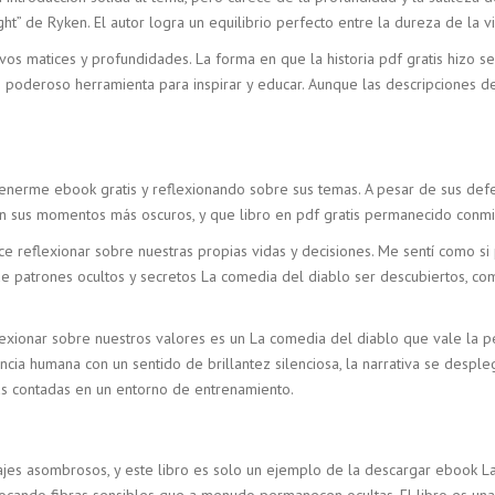
t” de Ryken. El autor logra un equilibrio perfecto entre la dureza de la v
s matices y profundidades. La forma en que la historia pdf gratis hizo se
 poderoso herramienta para inspirar y educar. Aunque las descripciones de 
nerme ebook gratis y reflexionando sobre sus temas. A pesar de sus defec
o en sus momentos más oscuros, y que libro en pdf gratis permanecido con
 reflexionar sobre nuestras propias vidas y decisiones. Me sentí como si
e patrones ocultos y secretos La comedia del diablo ser descubiertos, como 
lexionar sobre nuestros valores es un La comedia del diablo que vale la pe
ncia humana con un sentido de brillantez silenciosa, la narrativa se desple
ias contadas en un entorno de entrenamiento.
najes asombrosos, y este libro es solo un ejemplo de la descargar ebook La
 tocando fibras sensibles que a menudo permanecen ocultas. El libro es un