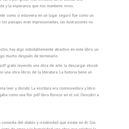
ida y la esperanza que nos mantiene vivos.
ntir como si estuviera en un lugar seguro fue como un
los paisajes eran impresionantes, las ilustraciones no
tos, hay algo indudablemente atractivo en este libro, un
migo mucho después de terminarlo.
 pdf gratis leyendo una obra de arte, la descargar ebook
una obra libros de la literatura. La historia tiene un
na leer y discutir. La escritura era conmovedora y libro
gaba como una flor pdf libro florece en el sol. Descubrí a
 comedia del diablo y creatividad que existe en él. Sus
a carta de amor a la humanidad, una obra que celebra la