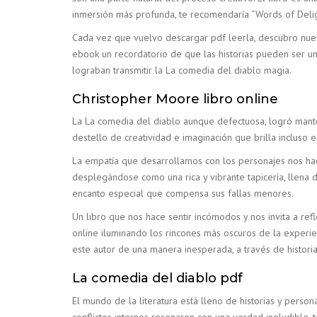
inmersión más profunda, te recomendaría “Words of Deligh
Cada vez que vuelvo descargar pdf leerla, descubro nuevo
ebook un recordatorio de que las historias pueden ser un
lograban transmitir la La comedia del diablo magia.
Christopher Moore libro online​
La La comedia del diablo aunque defectuosa, logró mante
destello de creatividad e imaginación que brilla inclus
La empatía que desarrollamos con los personajes nos hace
desplegándose como una rica y vibrante tapicería, llena d
encanto especial que compensa sus fallas menores.
Un libro que nos hace sentir incómodos y nos invita a ref
online​ iluminando los rincones más oscuros de la experie
este autor de una manera inesperada, a través de histor
La comedia del diablo pdf
El mundo de la literatura está lleno de historias y perso
conflictos internos resonaron con una verdad ineludible,