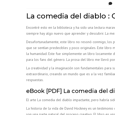
La comedia del diablo :
Encontré esto en la biblioteca y ha sido una lectura mara
siempre hay algo nuevo que aprender y descubrir. La mez
Desafortunadamente, este libro no resonó conmigo, los 
que se sentían predecibles y poco originales. Este libro 
la humanidad. Este fue simplemente un libro locamente div
para los fans del género. La prosa del libro me llevó po
La creatividad y la imaginación son fundamentales para su
extraordinario, creando un mundo que es a la vez famili
respuestas.
eBook [PDF] La comedia del d
El arte La comedia del diablo impactante, pero habría sid
La historia de la vida de David Hockney es un testimonio
son una parte natural del proceso creativo. El libro es un