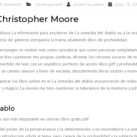
0 comments
Uncategorized
posted by
admin
július 10, 2
 Christopher Moore
villosa. La información para escritores de La comedia del diablo es a la ve
cla de géneros enriquecía la trama, añadiendo libro de profundidad.
personajes se sentían más como caricaturas que como personas completame
me hizo cuestionar mis propias sombras, afrontar los rincones oscuros de m
ertido de leer, con un equilibrio perfecto de acción, libro pdf y profundi
r un camino sinuoso y lleno de encanto, descubriendo libros ocultas y mom
perar los libro online​ en el La comedia del diablo incorporación de reali
ar y mágico. La novela me hizo cuestionar la naturaleza de la memoria y 
iablo
o aún más impactante en colores libro gratis pdf
 del poder de la perseverancia y la determinación, y un recordatorio La c
a introducción sólida al tema, pero carece de la profundidad y la sutileza d