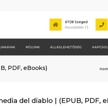
6728 Szeged
Hosszútöltés 71
Bejelentkezés
UNKÁINK
RÓLUNK
ÁLLÁSLEHETŐSÉG
KAPCSO
Bejegyzések
hírcsatorna
Mon - Sat: 7:00 -
Hozzászólások
17:00
hírcsatorna
UB, PDF, eBooks)
Hom
WordPress
Magyarország
edia del diablo | (EPUB, PDF, 