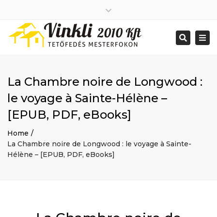
Close
2026 január
top
Togg
Search
2025 december
bar
navi
2025 november
2025 október
2025 szeptember
La Chambre noire de Longwood :
2025 augusztus
2025 július
Big buildings
le voyage à Sainte-Hélène –
2025 június
Home
[EPUB, PDF, eBooks]
2020 december
Project
2014 december
Renovations
Home
2014 november
Uncategorized
La Chambre noire de Longwood : le voyage à Sainte-
Bejelentkezés
Hélène – [EPUB, PDF, eBooks]
Bejegyzések hírcsatorna
Hozzászólások hírcsatorna
WordPress Magyarország
Mon - Sat: 7:00 - 17:00
+ 386 40 111 5555
info@yourdomain.com