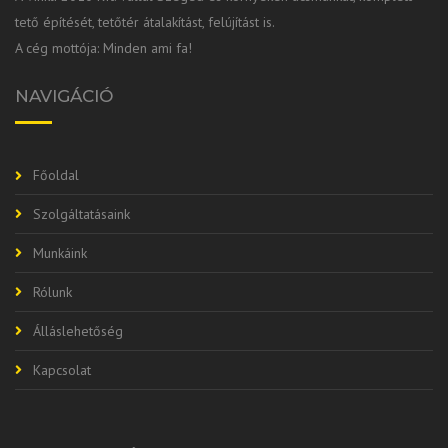
tető építését, tetőtér átalakítást, felújítást is.
A cég mottója: Minden ami fa!
NAVIGÁCIÓ
Főoldal
Szolgáltatásaink
Munkáink
Rólunk
Álláslehetőség
Kapcsolat