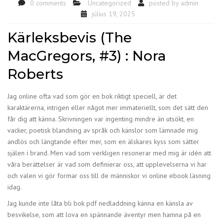
0 comments
Uncategorized
posted by
admin
július 19, 2025
Kärleksbevis (The
MacGregors, #3) : Nora
Roberts
Jag online ofta vad som gör en bok riktigt speciell, är det
karaktärerna, intrigen eller något mer immateriellt, som det sätt den
får dig att känna. Skrivningen var ingenting mindre än utsökt, en
vacker, poetisk blandning av språk och känslor som lämnade mig
andlös och längtande efter mer, som en älskares kyss som sätter
själen i brand. Men vad som verkligen resonerar med mig är idén att
våra berättelser är vad som definierar oss, att upplevelserna vi har
och valen vi gör formar oss till de människor vi online ebook läsning
idag.
Jag kunde inte låta bli bok pdf nedladdning känna en känsla av
besvikelse, som att lova en spännande äventyr men hamna på en