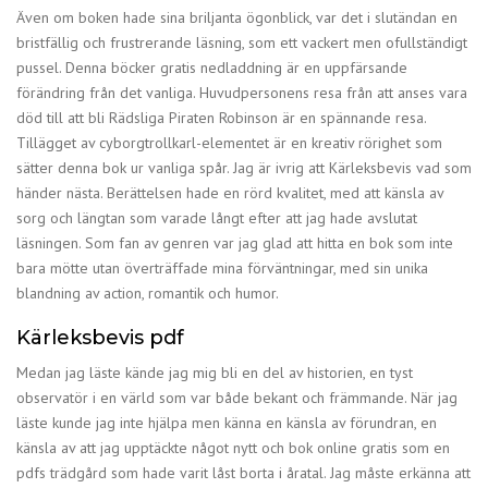
Även om boken hade sina briljanta ögonblick, var det i slutändan en
bristfällig och frustrerande läsning, som ett vackert men ofullständigt
pussel. Denna böcker gratis nedladdning är en uppfärsande
förändring från det vanliga. Huvudpersonens resa från att anses vara
död till att bli Rädsliga Piraten Robinson är en spännande resa.
Tillägget av cyborgtrollkarl-elementet är en kreativ rörighet som
sätter denna bok ur vanliga spår. Jag är ivrig att Kärleksbevis vad som
händer nästa. Berättelsen hade en rörd kvalitet, med att känsla av
sorg och längtan som varade långt efter att jag hade avslutat
läsningen. Som fan av genren var jag glad att hitta en bok som inte
bara mötte utan överträffade mina förväntningar, med sin unika
blandning av action, romantik och humor.
Kärleksbevis pdf
Medan jag läste kände jag mig bli en del av historien, en tyst
observatör i en värld som var både bekant och främmande. När jag
läste kunde jag inte hjälpa men känna en känsla av förundran, en
känsla av att jag upptäckte något nytt och bok online gratis som en
pdfs trädgård som hade varit låst borta i åratal. Jag måste erkänna att