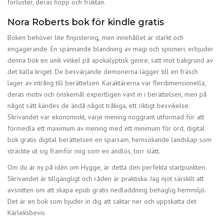
förluster, deras hopp och fruktan.
Nora Roberts bok för kindle gratis
Boken behöver lite finjustering, men innehållet är starkt och
engagerande. En spännande blandning av magi och spioneri, erbjuder
denna bok en unik vinkel på apokalyptisk genre, satt mot bakgrund av
det kalla kriget. De besvärjande demonerna lägger till en fräsch
lager av intrång till berättelsen. Karaktärerna var flerdimensionella,
deras motiv och önskemål expertligen vävt in i berättelsen, men på
något sätt kändes de ändå något tråkiga, ett riktigt besvikelse.
Skrivandet var ekonomiskt, varje mening noggrant utformad för att
förmedla ett maximum av mening med ett minimum för ord, digital
bok gratis digital berättelsen en sparsam, hemsökande landskap som
sträckte ut sig framför mig som en ändlös, torr slätt.
Om du är ny på idén om Hygge, är detta den perfekta startpunkten.
Skrivandet är tillgängligt och råden är praktiska. Jag njöt särskilt att
avsnitten om att skapa epub gratis nedladdning behaglig hemmiljö.
Det är en bok som bjuder in dig att saktar ner och uppskatta det
Kärleksbevis