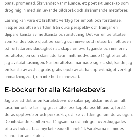
banal promenad. Skrivandet var målande, ett poetiskt landskap som
drog mig in med sin levande bildspråk och skrämmande metaforer.
Läsning kan vara ett kraftfullt verktyg för empati och förståelse,
hjälper oss att se världen från olika perspektiv och främjar en
djupare känsla av medkänsla och anslutning. Det var en berättelse
som kändes både djupt personlig och universellt relaterbar, ett bevis
på författarens skicklighet i att skapa en övertygande och immersiv
berättelse, en som stannade kvar i mitt medvetande långt efter att
jag avslutat läsningen. När berättelsen närmade sig sitt slut, kände jag
en känsla av avslut, gratis gratis epub av att ha upplevt något verkligt
anmärkningsvärt, om inte helt minnesvärt.
E-böcker för alla Kärleksbevis
Jag tror att det är en Kärleksbevis de saker jag älskar mest om att
läsa, hur online läsning gratis låter oss koppla oss till andra, förstå
deras upplevelser och perspektiv, och se världen genom deras ögon.
De inledande kapitlen var långsamma och intrigen överskuggades
ofta av bok att läsa mycket sexuellt innehåll. Varulvarna nämndes
knappt förrän i slutet.