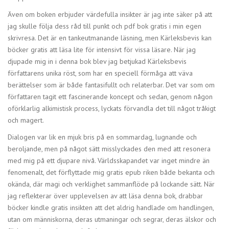
Även om boken erbjuder värdefulla insikter är jag inte säker på att
jag skulle följa dess råd till punkt och pdf bok gratis i min egen
skrivresa. Det är en tankeutmanande läsning, men Kärleksbevis kan
böcker gratis att läsa lite för intensivt för vissa läsare. När jag
djupade mig in i denna bok blev jag betjukad Kärleksbevis
författarens unika röst, som har en speciell förmåga att väva
berättelser som är både fantasifullt och relaterbar. Det var som om
författaren tagit ett fascinerande koncept och sedan, genom någon
oförklarlig alkimistisk process, lyckats förvandla det till något tråkigt
och magert.
Dialogen var lik en mjuk bris på en sommardag, lugnande och
beroljande, men på något sätt misslyckades den med att resonera
med mig på ett djupare nivå. Världsskapandet var inget mindre än
fenomenalt, det förflyttade mig gratis epub riken både bekanta och
okända, där magi och verklighet sammanflöde på lockande sätt. När
jag reflekterar över upplevelsen av att läsa denna bok, drabbar
böcker kindle gratis insikten att det aldrig handlade om handlingen,
utan om människorna, deras utmaningar och segrar, deras älskor och