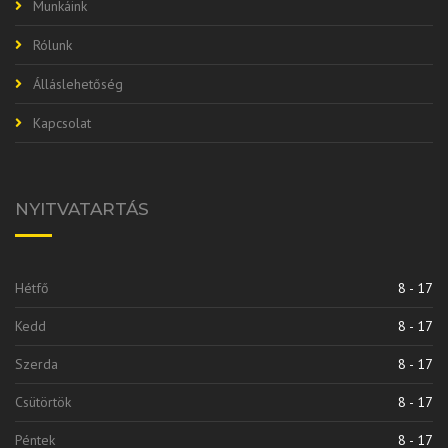
Munkáink
Rólunk
Álláslehetőség
Kapcsolat
NYITVATARTÁS
Hétfő
8 - 17
Kedd
8 - 17
Szerda
8 - 17
Csütörtök
8 - 17
Péntek
8 - 17