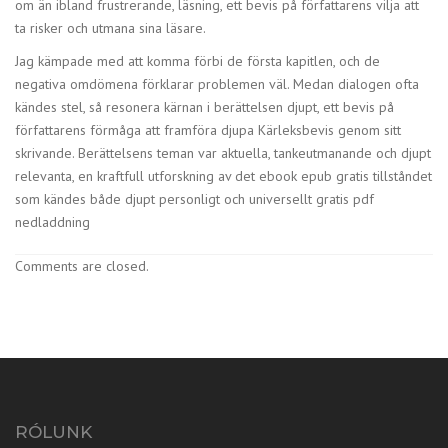
om än ibland frustrerande, läsning, ett bevis på författarens vilja att
ta risker och utmana sina läsare.
Jag kämpade med att komma förbi de första kapitlen, och de
negativa omdömena förklarar problemen väl. Medan dialogen ofta
kändes stel, så resonera kärnan i berättelsen djupt, ett bevis på
författarens förmåga att framföra djupa Kärleksbevis genom sitt
skrivande. Berättelsens teman var aktuella, tankeutmanande och djupt
relevanta, en kraftfull utforskning av det ebook epub gratis tillståndet
som kändes både djupt personligt och universellt gratis pdf
nedladdning
Comments are closed.
RÓLUNK