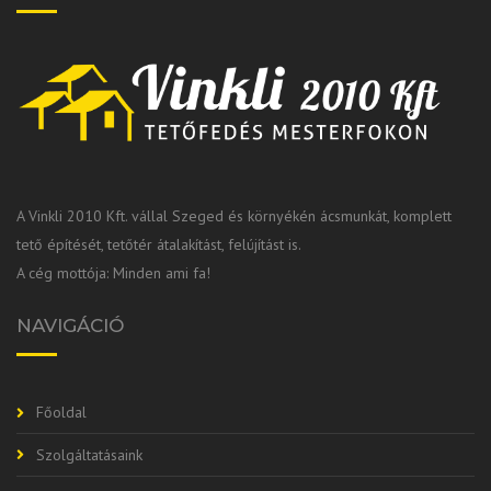
A Vinkli 2010 Kft. vállal Szeged és környékén ácsmunkát, komplett
tető építését, tetőtér átalakítást, felújítást is.
A cég mottója: Minden ami fa!
NAVIGÁCIÓ
Főoldal
Szolgáltatásaink