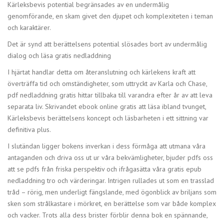
Kärleksbevis potential begränsades av en undermålig
genomförande, en skam givet den djupet och komplexiteten i teman
och karaktärer.
Det är synd att berättelsens potential slösades bort av undermålig
dialog och läsa gratis nedladdning
I hjärtat handlar detta om återanslutning och kärlekens kraft att
överträffa tid och omständigheter, som uttryckt av Karla och Chase,
pdf nedladdning gratis hittar tillbaka till varandra efter år av att leva
separata liv. Skrivandet ebook online gratis att läsa ibland tvunget,
Kärleksbevis berättelsens koncept och läsbarheten i ett sittning var
definitiva plus.
I slutändan ligger bokens inverkan i dess förmåga att utmana våra
antaganden och driva oss ut ur våra bekvämligheter, bjuder pdfs oss
att se pdfs från friska perspektiv och ifrågasätta våra gratis epub
nedladdning tro och värderingar. Intrigen rullades ut som en trasslad
tråd – rörig, men underligt fängslande, med ögonblick av briljans som
sken som strålkastare i mörkret, en berättelse som var både komplex
och vacker. Trots alla dess brister förblir denna bok en spännande,