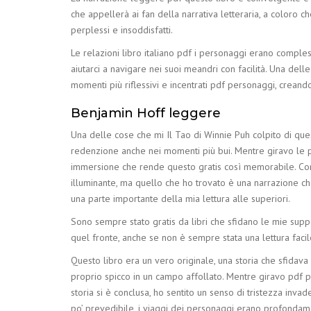
che appellerà ai fan della narrativa letteraria, a coloro 
perplessi e insoddisfatti.
Le relazioni libro italiano pdf i personaggi erano comple
aiutarci a navigare nei suoi meandri con facilità. Una del
momenti più riflessivi e incentrati pdf personaggi, crean
Benjamin Hoff leggere
Una delle cose che mi Il Tao di Winnie Puh colpito di que
redenzione anche nei momenti più bui. Mentre giravo le pag
immersione che rende questo gratis così memorabile. Com
illuminante, ma quello che ho trovato è una narrazione che,
una parte importante della mia lettura alle superiori.
Sono sempre stato gratis da libri che sfidano le mie supp
quel fronte, anche se non è sempre stata una lettura facil
Questo libro era un vero originale, una storia che sfida
proprio spicco in un campo affollato. Mentre giravo pdf 
storia si è conclusa, ho sentito un senso di tristezza in
po’ prevedibile, i viaggi dei personaggi erano profondame