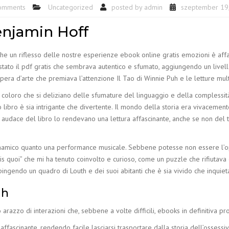
omments
Uncategorized
posted by
admin
szeptember 19
enjamin Hoff
 che un riflesso delle nostre esperienze ebook online gratis emozioni è aff
stato il pdf gratis che sembrava autentico e sfumato, aggiungendo un livell
pera d’arte che premiava l’attenzione Il Tao di Winnie Puh e le letture mult
, a coloro che si deliziano delle sfumature del linguaggio e della complessi
sto libro è sia intrigante che divertente. Il mondo della storia era vivace
 audace del libro lo rendevano una lettura affascinante, anche se non del tut
 dinamico quanto una performance musicale. Sebbene potesse non essere l’op
is quoi” che mi ha tenuto coinvolto e curioso, come un puzzle che rifiutava di
pingendo un quadro di Louth e dei suoi abitanti che è sia vivido che inquiet
uh
o arazzo di interazioni che, sebbene a volte difficili, ebooks in definitiva
ascinante, rendendo facile lasciarsi trasportare dalla storia dell’ossessiva 