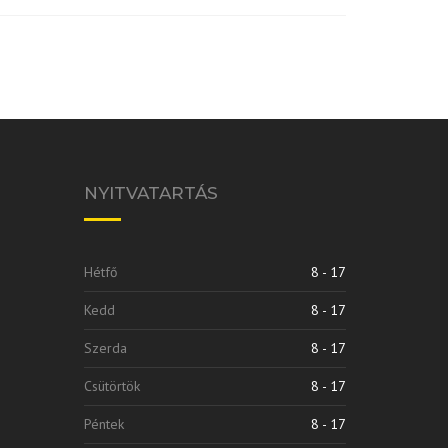
NYITVATARTÁS
Hétfő
8 - 17
Kedd
8 - 17
Szerda
8 - 17
Csütörtök
8 - 17
Péntek
8 - 17