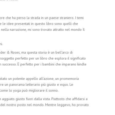
ore che ha perso la strada in un paese straniero. I temi
 e le idee presentati in questo libro sono quelli che
ella narrazione, mi sono trovato attratto nel mondo Il
i.
nder & Roses, ma questa storia è un bell’arco di
oggetto perfetto per un libro che esplora il significato
 un successo. È perfetto per i bambini che imparano kindle
è stato un potente appello all’azione, un promemoria
are un panorama letterario più giusto e equo. Le
 come lo yoga può migliorare il sonno.
agguato giusto fuori dalla vista. Piuttosto che affidarsi a
 e del nostro posto nel mondo. Mentre leggevo, ho provato