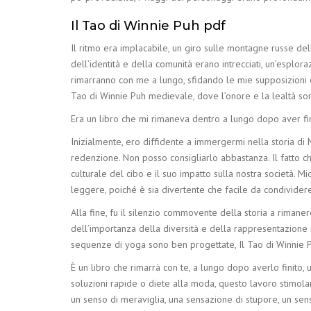
Il Tao di Winnie Puh pdf
Il ritmo era implacabile, un giro sulle montagne russe del
dell’identità e della comunità erano intrecciati, un’esplor
rimarranno con me a lungo, sfidando le mie supposizioni 
Tao di Winnie Puh medievale, dove l’onore e la lealtà sono
Era un libro che mi rimaneva dentro a lungo dopo aver fin
Inizialmente, ero diffidente a immergermi nella storia di 
redenzione. Non posso consigliarlo abbastanza. Il fatto c
culturale del cibo e il suo impatto sulla nostra società. M
leggere, poiché è sia divertente che facile da condividere 
Alla fine, fu il silenzio commovente della storia a riman
dell’importanza della diversità e della rappresentazione n
sequenze di yoga sono ben progettate, Il Tao di Winnie Pu
È un libro che rimarrà con te, a lungo dopo averlo finito, 
soluzioni rapide o diete alla moda, questo lavoro stimol
un senso di meraviglia, una sensazione di stupore, un sen