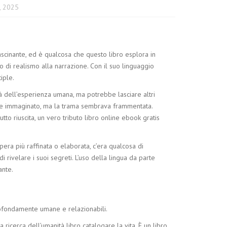
, 2025
ascinante, ed è qualcosa che questo libro esplora in
o di realismo alla narrazione. Con il suo linguaggio
iple.
tà dell’esperienza umana, ma potrebbe lasciare altri
mente immaginato, ma la trama sembrava frammentata.
to riuscita, un vero tributo libro online ebook gratis
era più raffinata o elaborata, c’era qualcosa di
 rivelare i suoi segreti. L’uso della lingua da parte
ante.
 profondamente umane e relazionabili.
ricerca dell’umanità libro catalogare la vita. È un libro