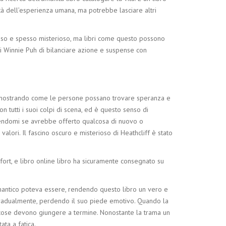
ità dell’esperienza umana, ma potrebbe lasciare altri
lesso e spesso misterioso, ma libri come questo possono
di Winnie Puh di bilanciare azione e suspense con
to, mostrando come le persone possano trovare speranza e
 tutti i suoi colpi di scena, ed è questo senso di
dendomi se avrebbe offerto qualcosa di nuovo o
valori. Il fascino oscuro e misterioso di Heathcliff è stato
fort, e libro online libro ha sicuramente consegnato su
omantico poteva essere, rendendo questo libro un vero e
 gradualmente, perdendo il suo piede emotivo. Quando la
e cose devono giungere a termine. Nonostante la trama un
ta a fatica.