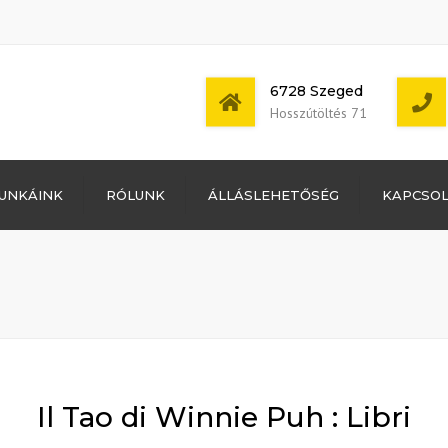
6728 Szeged
Hosszútöltés 71
Bejelentkezés
UNKÁINK
RÓLUNK
ÁLLÁSLEHETŐSÉG
KAPCSO
Bejegyzések
hírcsatorna
Mon - Sat: 7:00 -
Hozzászólások
17:00
hírcsatorna
WordPress
Magyarország
Il Tao di Winnie Puh : Libri