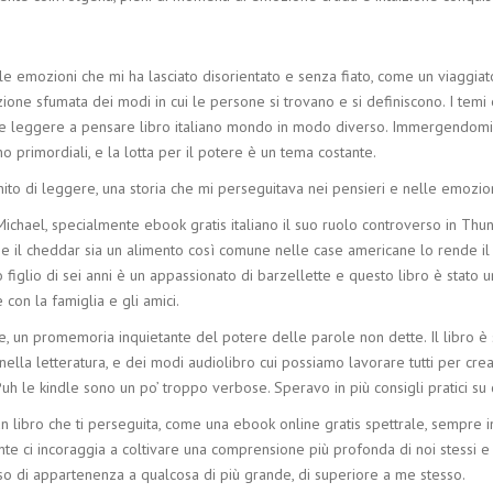
le emozioni che mi ha lasciato disorientato e senza fiato, come un viaggiat
azione sfumata dei modi in cui le persone si trovano e si definiscono. I temi
e leggere a pensare libro italiano mondo in modo diverso. Immergendomi n
 primordiali, e la lotta per il potere è un tema costante.
ito di leggere, una storia che mi perseguitava nei pensieri e nelle emozion
Michael, specialmente ebook gratis italiano il suo ruolo controverso in Thu
he il cheddar sia un alimento così comune nelle case americane lo rende il s
io figlio di sei anni è un appassionato di barzellette e questo libro è stato
con la famiglia e gli amici.
ere, un promemoria inquietante del potere delle parole non dette. Il libro 
ella letteratura, e dei modi audiolibro cui possiamo lavorare tutti per cre
h le kindle sono un po’ troppo verbose. Speravo in più consigli pratici su
un libro che ti perseguita, come una ebook online gratis spettrale, sempre in 
ante ci incoraggia a coltivare una comprensione più profonda di noi stessi
so di appartenenza a qualcosa di più grande, di superiore a me stesso.