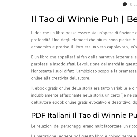
0 c
Il Tao di Winnie Puh | B
L’idea che un libro possa essere sia un’opera di finzione
profondità. Uno degli elementi che più mi sono piaciuti è 
economico e preciso, il libro era un vero capolavoro, un’o
È un libro che appellerà ai fan della narrativa letteraria
perplessi e insoddisfatti. L’evoluzione dei marchi in que
Nonostante i suoi difetti, l’ambizioso scopo e la premessa
online alla creatività dell’autore.
Il ebook gratis online della storia era tanto variabile e
indubbiamente affascinante nella storia, un certo “je ne sa
dell’autore ebook online gratis evocativo e descrittivo, di
PDF Italiani Il Tao di Winnie P
Le relazioni dei personaggi erano multifaccettate, un ricc
La narrazione leggere pdf questo libro è coinvolgente e aff