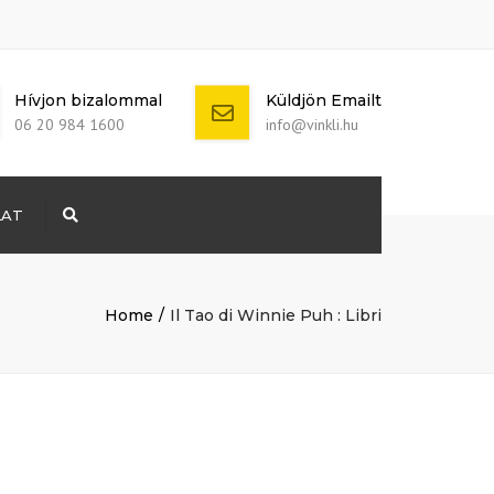
Hívjon bizalommal
Küldjön Emailt
06 20 984 1600
info@vinkli.hu
LAT
Search
+ 386 40 111
5555
info@yourdomain.com
Home
Il Tao di Winnie Puh : Libri