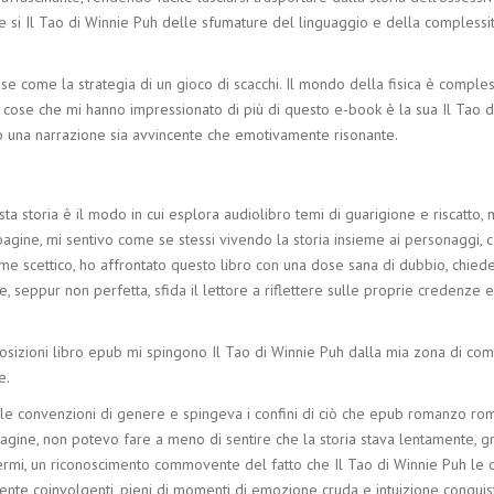
che si Il Tao di Winnie Puh delle sfumature del linguaggio e della compless
sse come la strategia di un gioco di scacchi. Il mondo della fisica è comp
le cose che mi hanno impressionato di più di questo e-book è la sua Il Tao 
do una narrazione sia avvincente che emotivamente risonante.
sta storia è il modo in cui esplora audiolibro temi di guarigione e riscat
ine, mi sentivo come se stessi vivendo la storia insieme ai personaggi, con
e scettico, ho affrontato questo libro con una dose sana di dubbio, chie
 seppur non perfetta, sfida il lettore a riflettere sulle proprie credenze e 
osizioni libro epub mi spingono Il Tao di Winnie Puh dalla mia zona di com
e.
va le convenzioni di genere e spingeva i confini di ciò che epub romanzo r
pagine, non potevo fare a meno di sentire che la storia stava lentamente,
vadermi, un riconoscimento commovente del fatto che Il Tao di Winnie Puh l
nte coinvolgenti, pieni di momenti di emozione cruda e intuizione conquista