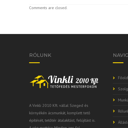
Comments are closed.
RÓLUNK
NAVI
Főold
Szolg
Munká
A Vinkli 2010 Kft. vállal Szeged és
Rólun
környékén ácsmunkát, komplett tető
építését, tetőtér átalakítást, felújítást is.
Állás
A cég mottója: Minden ami fa!