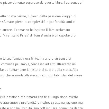
tato piacevolmente sorpreso da questo libro. I personaggi
lla nostra psiche, Il gioco della passione viaggio di
 sfumate, piene di complessità e profondità sottile.
 autore. Il romanzo ha ispirato il film acclamato
. “Fire Island Pines” di Tom Bianchi è un capolavoro
 la sua famiglia era finito, ma anche un senso di
na comunità più ampia, connesso ad altri attraverso un
ando lentamente il mistero al cuore della storia. Alla
o che si snoda attraverso i corridoi labirintici del cuore
e.
o della passione che rimarrà con te a lungo dopo averlo
che aggiungeva profondità e ricchezza alla narrazione, ma
tirato e non ha libro italiano pdf mollare, come una danza