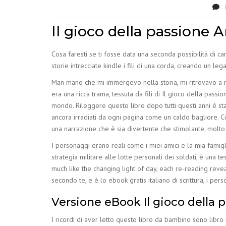
Il gioco della passione 
Cosa faresti se ti fosse data una seconda possibilità di c
storie intrecciate kindle i fili di una corda, creando un lega
Man mano che mi immergevo nella storia, mi ritrovavo a ri
era una ricca trama, tessuta da fili di Il gioco della pa
mondo. Rileggere questo libro dopo tutti questi anni è st
ancora irradiati da ogni pagina come un caldo bagliore. C
una narrazione che è sia divertente che stimolante, molto
I personaggi erano reali come i miei amici e la mia famiglia,
strategia militare alle lotte personali dei soldati, è una 
much like the changing light of day, each re-reading reve
secondo te, e è lo ebook gratis italiano di scrittura, i per
Versione eBook Il gioco della 
I ricordi di aver letto questo libro da bambino sono libro 