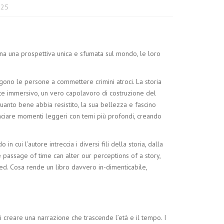
025
nuna una prospettiva unica e sfumata sul mondo, le loro
gono le persone a commettere crimini atroci. La storia
nte immersivo, un vero capolavoro di costruzione del
anto bene abbia resistito, la sua bellezza e fascino
lanciare momenti leggeri con temi più profondi, creando
 cui l’autore intreccia i diversi fili della storia, dalla
he passage of time can alter our perceptions of a story,
ed. Cosa rende un libro davvero in-dimenticabile,
i creare una narrazione che trascende l’età e il tempo. I