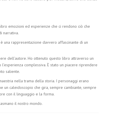
libro emozioni ed esperienze che ci rendono ciò che
i narrativa.
ne è una rappresentazione davvero affascinante di un
ere dell’autore. Ho ottenuto questo libro attraverso un
ndo l’esperienza complessiva. È stato un piacere riprendere
to saliente.
maestria nella trama della storia. I personaggi erano
 come un caleidoscopio che gira, sempre cambiante, sempre
re con il linguaggio e la forma.
lasmano il nostro mondo.