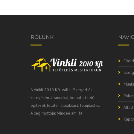
RÓLUNK
NAVI
Főold
Szolg
Munká
A Vinkli 2010 Kft. vállal Szeged és
Rólun
környékén ácsmunkát, komplett tető
építését, tetőtér átalakítást, felújítást is.
Állás
A cég mottója: Minden ami fa!
Kapcs