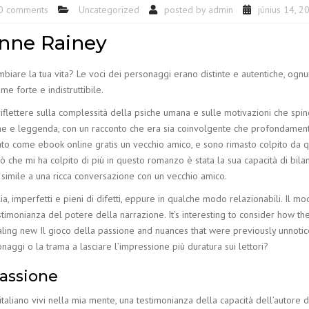
0 comments
Uncategorized
posted by
admin
június 14, 2
Anne Rainey
ambiare la tua vita? Le voci dei personaggi erano distinte e autentiche, og
me forte e indistruttibile.
flettere sulla complessità della psiche umana e sulle motivazioni che spin
ssione e leggenda, con un racconto che era sia coinvolgente che profondame
ato come ebook online gratis un vecchio amico, e sono rimasto colpito da qu
iò che mi ha colpito di più in questo romanzo è stata la sua capacità di bi
 simile a una ricca conversazione con un vecchio amico.
 imperfetti e pieni di difetti, eppure in qualche modo relazionabili. Il modo in
testimonianza del potere della narrazione. It’s interesting to consider how t
aling new Il gioco della passione and nuances that were previously unnotic
sonaggi o la trama a lasciare l’impressione più duratura sui lettori?
passione
italiano vivi nella mia mente, una testimonianza della capacità dell’autore d