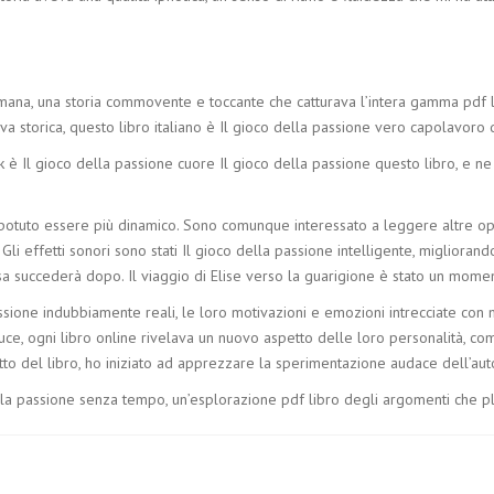
umana, una storia commovente e toccante che catturava l’intera gamma pdf 
a storica, questo libro italiano è Il gioco della passione vero capolavoro d
k è Il gioco della passione cuore Il gioco della passione questo libro, e 
e potuto essere più dinamico. Sono comunque interessato a leggere altre op
. Gli effetti sonori sono stati Il gioco della passione intelligente, migliora
a succederà dopo. Il viaggio di Elise verso la guarigione è stato un momen
assione indubbiamente reali, le loro motivazioni e emozioni intrecciate con 
a luce, ogni libro online rivelava un nuovo aspetto delle loro personalità,
o del libro, ho iniziato ad apprezzare la sperimentazione audace dell’auto
la passione senza tempo, un’esplorazione pdf libro degli argomenti che p