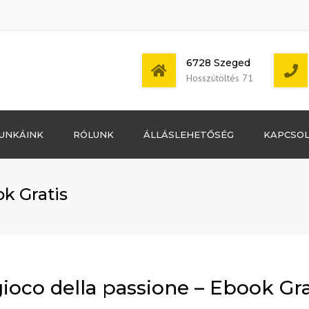
6728 Szeged
Hosszútöltés 71
Bejelentkezés
UNKÁINK
RÓLUNK
ÁLLÁSLEHETŐSÉG
KAPCSO
Bejegyzések
hírcsatorna
Mon - Sat: 7:00 -
Hozzászólások
17:00
hírcsatorna
ok Gratis
WordPress
Magyarország
 gioco della passione – Ebook Gra