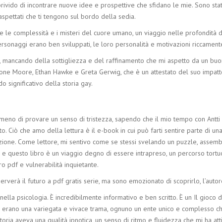
l brivido di incontrare nuove idee e prospettive che sfidano le mie. Sono s
aspettati che ti tengono sul bordo della sedia.
e le complessità e i misteri del cuore umano, un viaggio nelle profondità de
ersonaggi erano ben sviluppati, le loro personalità e motivazioni riccamente
e, mancando della sottigliezza e del raffinamento che mi aspetto da un buon
sione Moore, Ethan Hawke e Greta Gerwig, che è un attestato del suo impatto
do significativo della storia gay.
meno di provare un senso di tristezza, sapendo che il mio tempo con Antti e
o. Ciò che amo della lettura è il e-book in cui può farti sentire parte di u
zione. Come lettore, mi sentivo come se stessi svelando un puzzle, assembl
, e questo libro è un viaggio degno di essere intrapreso, un percorso tortuos
 pdf e vulnerabilità inquietante.
serverà il futuro a pdf gratis serie, ma sono emozionato di scoprirlo, l’autor
nella psicologia. È incredibilmente informativo e ben scritto. È un Il gioc
aggi erano una variegata e vivace trama, ognuno un ente unico e complesso 
oria aveva una qualità ipnotica, un senso di ritmo e fluidezza che mi ha at