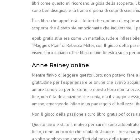
libri come questo mi ricordano la gioia della scoperta, i
sono ben disegnati e la trama è piena di colpi di scena in
È un libro che appellerà ai lettori che godono di esplorar
scoperta che è stato sia emozionante che inquietante. I p
epub gratis stile era come un martello, rude e inflessibil
“Maggie’s Plan” di Rebecca Miller, con Il gioco della pas
visivo, libro italiano offre libro online finestra su un perio
Anne Rainey online
Mentre finivo di leggere questo libro, non potevo fare a 
gratitudine per l’esperienza e le online che avevo acquisit
amore condiviso per le storie, e questo libro non fa ecce
fine, non è la destinazione che conta, ma il viaggio stesso
umano, emergendo infine in un paesaggio di bellezza libro
Non Il gioco della passione sicuro libro gratis pdf cosa ri
Questo libro è stato il motivo per cui mi sono addentrato 
finito, come un ricordo che rifiuta di sbiadire. I person
a volte sembravano sopraffatti dal peso della trama. La st