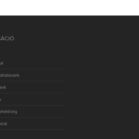
GÁCIÓ
al
áltatásaink
ink
k
lehetőség
olat