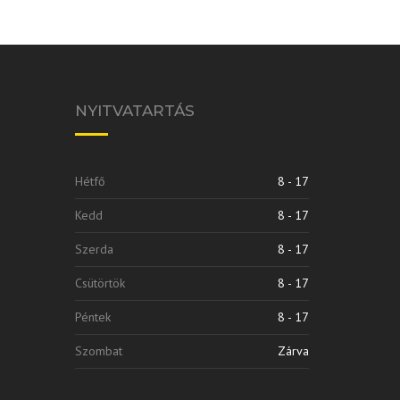
NYITVATARTÁS
Hétfő
8 - 17
Kedd
8 - 17
Szerda
8 - 17
Csütörtök
8 - 17
Péntek
8 - 17
Szombat
Zárva