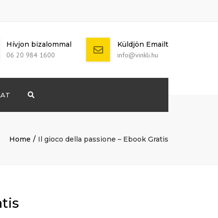
Hívjon bizalommal
Küldjön Emailt
06 20 984 1600
info@vinkli.hu
LAT
Search
+ 386 40 111
5555
info@yourdomain.com
Home
Il gioco della passione – Ebook Gratis
tis