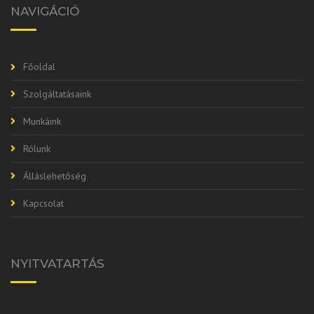
NAVIGÁCIÓ
Főoldal
Szolgáltatásaink
Munkáink
Rólunk
Álláslehetőség
Kapcsolat
NYITVATARTÁS