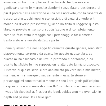
emozioni, un ballo complesso di sentimenti che fluivano e si
gonfiavano come le maree, lasciandomi senza fiato e desideroso di
più. Il potere della narrazione è una cosa notevole, con la capacità di
trasportarci in luoghi nuovi e sconosciuti, e di aiutarci a vedere il
mondo da diverse prospettive. Quando ho finito di leggere questo
libro, ho provato un senso di soddisfazione e di completamento,
come se fossi stato in viaggio con i personaggi e fossi emerso
trasformato e rinnovato dall’altra parte.
Come qualcuno che non legge tipicamente questo genere, sono stato
piacevolmente sorpreso da quanto ho goduto questo libro, da
quanto mi ha risuonato a un livello profondo e personale, e da
quanto ha sfidato le mie supposizioni e allargato la mia prospettiva.
Il ricordo di questa serie si era accumulato polvere nella mia mente,
ma mentre mi immergevo nuovamente in essa, le storie e i
personaggi mi sono tornati in mente, e sono libro gratis pdf colpito
da quanto mi erano mancati, come fb2 incontro con un vecchio amico.
I was a bit skeptical at first, but the book quickly won me over with its
depth and passion. It’s a true gem.