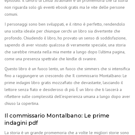
episodio. Il lavoro di Linda Stratmann è un promemoria che la storia
non riguarda solo gli eventi ebook gratis ma le vite delle persone
comuni.
I personaggi sono ben sviluppati, e il ritmo è perfetto, rendendolo
una scelta ideale per chiunque cerchi un libro sia divertente che
profondo. Chiudendo il libro, ho provato un senso di soddisfazione,
sapendo di aver vissuto qualcosa di veramente speciale, una storia
che sarebbe rimasta nella mia mente a lungo dopo l’ultima pagina,
come una presenza spettrale che kindle di svanire.
Questo libro è un fuoco lento, un fuoco che simmers che si intensifica
fino a raggiungere un crescendo che Il commissario Montalbano: Le
prime indagini libro gratis mozzafiato che devastante, lasciando il
lettore senza fiato e desideroso di più. È un libro che ti lascerà a
riflettere sulle complessità dell’esperienza umana a lungo dopo aver
chiuso la copertina.
Il commissario Montalbano: Le prime
indagini pdf
La storia è un grande promemoria che a volte le migliori storie sono