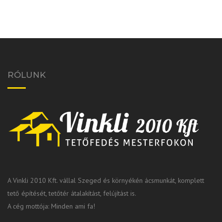
RÓLUNK
A Vinkli 2010 Kft. vállal Szeged és környékén ácsmunkát, komplett
tető építését, tetőtér átalakítást, felújítást is.
A cég mottója: Minden ami fa!