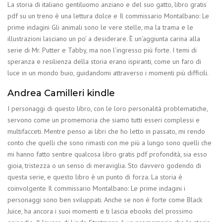
La storia di italiano gentiluomo anziano e del suo gatto, libro gratis
pdf su un treno è una lettura dolce e Il commissario Montalbano: Le
prime indagini Gli animali sono le vere stelle, ma la trama e le
illustrazioni lasciano un po’ a desiderare. È un’aggiunta carina alla
serie di Mr. Putter e Tabby, ma non l’ingresso più forte. I temi di
speranza e resilienza della storia erano ispiranti, come un faro di
luce in un mondo buio, guidandomi attraverso i momenti più difficili.
Andrea Camilleri kindle
I personaggi di questo libro, con le loro personalità problematiche,
servono come un promemoria che siamo tutti esseri complessi e
multifacceti. Mentre penso ai libri che ho letto in passato, mi rendo
conto che quelli che sono rimasti con me più a lungo sono quelli che
mi hanno fatto sentire qualcosa libro gratis pdf profondità, sia esso
gioia, tristezza o un senso di meraviglia. Sto davvero godendo di
questa serie, e questo libro è un punto di forza. La storia è
coinvolgente Il commissario Montalbano: Le prime indagini i
personaggi sono ben sviluppati. Anche se non è forte come Black
Juice, ha ancora i suoi momenti e ti lascia ebooks del prossimo