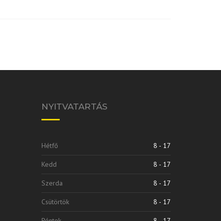
NYITVATARTÁS
Hétfő
8 - 17
Kedd
8 - 17
Szerda
8 - 17
Csütörtök
8 - 17
Péntek
8 - 17