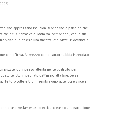
 2025
ori che apprezzano intuizioni filosofiche e psicologiche.
ca fan della narrativa guidata dai personaggi, con la sua
altre volte può essere una finestra, che offre un’occhiata a
ione che offriva. Apprezzo come l’autore abbia intrecciato
un puzzle, ogni pezzo attentamente costruito per
ubato tenuto impegnato dall’inizio alla fine. Se sei
li, le loro lotte e trionfi sembravano autentici e sinceri,
enzione erano bellamente intrecciati, creando una narrazione