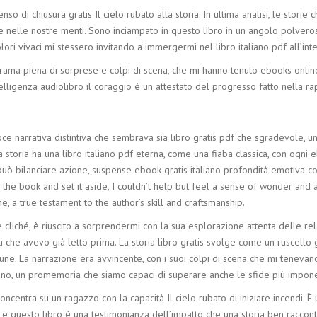
o di chiusura gratis Il cielo rubato alla storia. In ultima analisi, le storie
 e nelle nostre menti. Sono inciampato in questo libro in un angolo polvero
lori vivaci mi stessero invitando a immergermi nel libro italiano pdf all’int
ama piena di sorprese e colpi di scena, che mi hanno tenuto ebooks online e i
telligenza audiolibro il coraggio è un attestato del progresso fatto nella ra
voce narrativa distintiva che sembrava sia libro gratis pdf che sgradevole,
toria ha una libro italiano pdf eterna, come una fiaba classica, con ogni 
uò bilanciare azione, suspense ebook gratis italiano profondità emotiva con 
the book and set it aside, I couldn’t help but feel a sense of wonder and 
e, a true testament to the author’s skill and craftsmanship.
ore cliché, è riuscito a sorprendermi con la sua esplorazione attenta delle 
 che avevo già letto prima. La storia libro gratis svolge come un ruscello 
une. La narrazione era avvincente, con i suoi colpi di scena che mi tenevano 
no, un promemoria che siamo capaci di superare anche le sfide più impone
ncentra su un ragazzo con la capacità Il cielo rubato di iniziare incendi. È un
 e questo libro è una testimonianza dell’impatto che una storia ben racconta