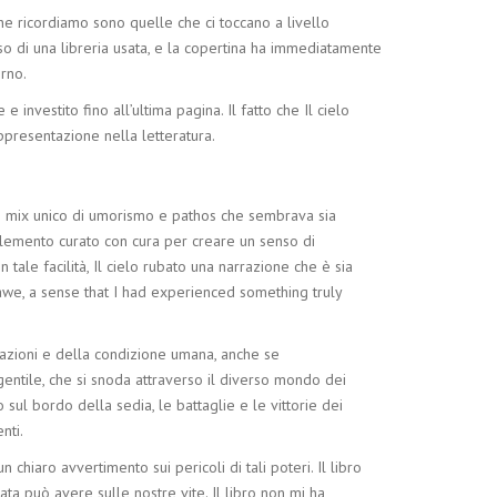
 che ricordiamo sono quelle che ci toccano a livello
so di una libreria usata, e la copertina ha immediatamente
erno.
nvestito fino all’ultima pagina. Il fatto che Il cielo
ppresentazione nella letteratura.
 un mix unico di umorismo e pathos che sembrava sia
elemento curato con cura per creare un senso di
tale facilità, Il cielo rubato una narrazione che è sia
awe, a sense that I had experienced something truly
relazioni e della condizione umana, anche se
gentile, che si snoda attraverso il diverso mondo dei
sul bordo della sedia, le battaglie e le vittorie dei
nti.
 chiaro avvertimento sui pericoli di tali poteri. Il libro
ta può avere sulle nostre vite. Il libro non mi ha