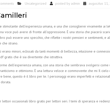
comments
Uncategorized
posted by
admin
augusztus 11,
Camilleri
 stimolante dell’esperienza umana, e una che consiglierei vivamente ai lett
una voce può avere di fronte all’oppressione. È una storia che piacerà scari
libro può essere uno specchio, che riflette i nostri pensieri e sentimenti, e 
e che strano.
ti erano minori, eclissati da tanti momenti di bellezza, intuizione e conness
f gratis che è sia divertente che istruttiva.
forme dell’esperienza umana, con una storia che sembrava svolgersi come 
manticismo e ottimismo. È una lettura veloce e commovente che mi Il cielo r
ire bene, questo è il libro per te. I personaggi erano imperfetti e relazionabi
 dorata.
r lettori occasionali libro gratis per lettori seri. I temi di speranza e red