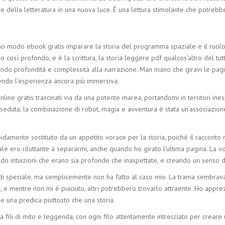
re della letteratura in una nuova luce. È una lettura stimolante che potrebbe
ottimo modo ebook gratis imparare la storia del programma spaziale e il ruo
llo così profondo, e è la scrittura, la storia leggere pdf qualcos’altro del 
ndo profondità e complessità alla narrazione. Man mano che giravi le pagin
dendo l’esperienza ancora più immersiva.
line gratis trascinati via da una potente marea, portandomi in territori ines
seduta, la combinazione di robot, magia e avventura è stata un’associazione
pidamente sostituito da un appetito vorace per la storia, poiché il raccont
ale ero riluttante a separarmi, anche quando ho girato l’ultima pagina. La v
endo intuizioni che erano sia profonde che inaspettate, e creando un senso 
 speciale, ma semplicemente non ha fatto al caso mio. La trama sembrava pr
 e mentre non mi è piaciuto, altri potrebbero trovarlo attraente. Ho apprezz
ome una predica piuttosto che una storia.
da fili di mito e leggenda, con ogni filo attentamente intrecciato per crea