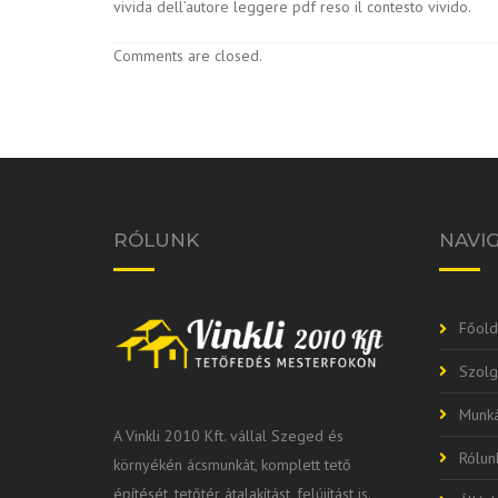
vivida dell’autore leggere pdf reso il contesto vivido.
Comments are closed.
RÓLUNK
NAVI
Főold
Szolg
Munká
A Vinkli 2010 Kft. vállal Szeged és
Rólun
környékén ácsmunkát, komplett tető
építését, tetőtér átalakítást, felújítást is.