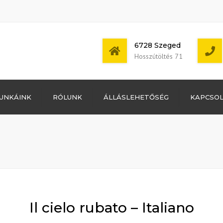
6728 Szeged
Hosszútöltés 71
Bejelentkezés
UNKÁINK
RÓLUNK
ÁLLÁSLEHETŐSÉG
KAPCSO
Bejegyzések
hírcsatorna
Mon - Sat: 7:00 -
Hozzászólások
17:00
hírcsatorna
WordPress
Magyarország
Il cielo rubato – Italiano