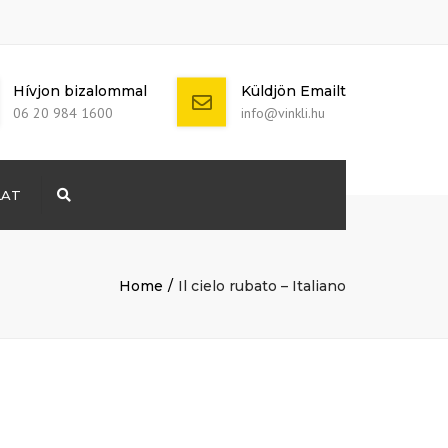
Hívjon bizalommal
Küldjön Emailt
06 20 984 1600
info@vinkli.hu
LAT
Search
+ 386 40 111
5555
info@yourdomain.com
Home
Il cielo rubato – Italiano