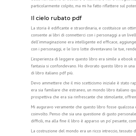
particolarmente colpito, ma mi ha fatto riflettere sul pote
Il cielo rubato pdf
La storia è edificante e straordinaria, e costituisce un 
consente ai libri di connetterci con i personaggi a un live
dell’immaginazione era intelligente ed efficace, aggiunge
con i personaggi, e le loro lotte diventavano le tue, ren
L’esperienza di leggere questo libro era simile a ebook on
fantasia si confondevano. Ho divorato questo libro in una 
di libro italiano pdf più.
Devo ammettere che il mio scetticismo iniziale è stato ra
era sia familiare che estraneo, un mondo libro italiano qu
prospettiva che era sia rinfrescante che stimolante, offr
Mi auguravo veramente che questo libro fosse qualcosa di
coinvolto. Penso che sia una questione di gusto personale,
difficili, ma alla fine il libro è apparso un po’ pesante, c
La costruzione del mondo era un ricco intreccio, tessuto 