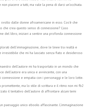
 non piacere a tutti, ma vale la pena di darci un’occhiata.
lo svolto dalle donne afroamericane in esso. Cos’è che
tutto che crea questo senso di connessione? L’uso
e del libro, iniziavi a sentire una profonda connessione
plorati dell’immaginazione, dove le linee tra realtà e
 irresistibile che mi ha lasciato senza fiato e desideroso
o maestro dell’autore mi ha trasportato in un mondo che
oce dell’autore era unica e avvincente, con una
di connessione e empatia con i personaggi e le loro lotte.
omettente, ma lo stile di scrittura e il ritmo non mi fb2
ato il tentativo dell’autore di affrontare alcuni temi
re un paesaggio unico ebooks affascinante. L’immaginazione