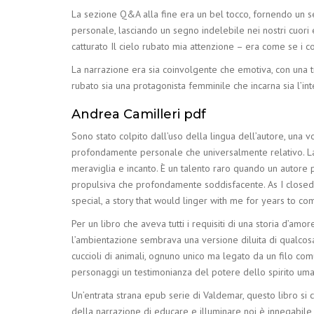
La sezione Q&A alla fine era un bel tocco, fornendo un sens
personale, lasciando un segno indelebile nei nostri cuori
catturato Il cielo rubato mia attenzione – era come se i co
La narrazione era sia coinvolgente che emotiva, con una tr
rubato sia una protagonista femminile che incarna sia l’in
Andrea Camilleri pdf
Sono stato colpito dall’uso della lingua dell’autore, una 
profondamente personale che universalmente relativo. La s
meraviglia e incanto. È un talento raro quando un autore p
propulsiva che profondamente soddisfacente. As I closed 
special, a story that would linger with me for years to com
Per un libro che aveva tutti i requisiti di una storia d’am
l’ambientazione sembrava una versione diluita di qualcosa
cuccioli di animali, ognuno unico ma legato da un filo com
personaggi un testimonianza del potere dello spirito uma
Un’entrata strana epub serie di Valdemar, questo libro si co
della narrazione di educare e illuminare noi è innegabile,