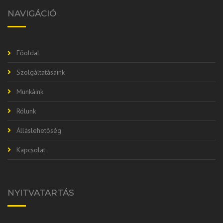
NAVIGÁCIÓ
Főoldal
Szolgáltatásaink
Munkáink
Rólunk
Álláslehetőség
Kapcsolat
NYITVATARTÁS