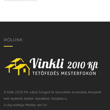
RÓLUNK
A Vinkli 2010 Kft. vállal Szeged és környékén ácsmunkát, komplett
tető építését, tetőtér átalakítást, felújítást is.
A cég mottója: Minden ami fa!