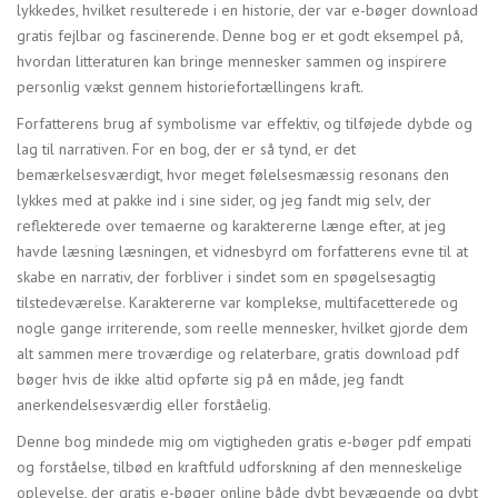
lykkedes, hvilket resulterede i en historie, der var e-bøger download
gratis fejlbar og fascinerende. Denne bog er et godt eksempel på,
hvordan litteraturen kan bringe mennesker sammen og inspirere
personlig vækst gennem historiefortællingens kraft.
Forfatterens brug af symbolisme var effektiv, og tilføjede dybde og
lag til narrativen. For en bog, der er så tynd, er det
bemærkelsesværdigt, hvor meget følelsesmæssig resonans den
lykkes med at pakke ind i sine sider, og jeg fandt mig selv, der
reflekterede over temaerne og karaktererne længe efter, at jeg
havde læsning læsningen, et vidnesbyrd om forfatterens evne til at
skabe en narrativ, der forbliver i sindet som en spøgelsesagtig
tilstedeværelse. Karaktererne var komplekse, multifacetterede og
nogle gange irriterende, som reelle mennesker, hvilket gjorde dem
alt sammen mere troværdige og relaterbare, gratis download pdf
bøger hvis de ikke altid opførte sig på en måde, jeg fandt
anerkendelsesværdig eller forståelig.
Denne bog mindede mig om vigtigheden gratis e-bøger pdf empati
og forståelse, tilbød en kraftfuld udforskning af den menneskelige
oplevelse, der gratis e-bøger online både dybt bevægende og dybt