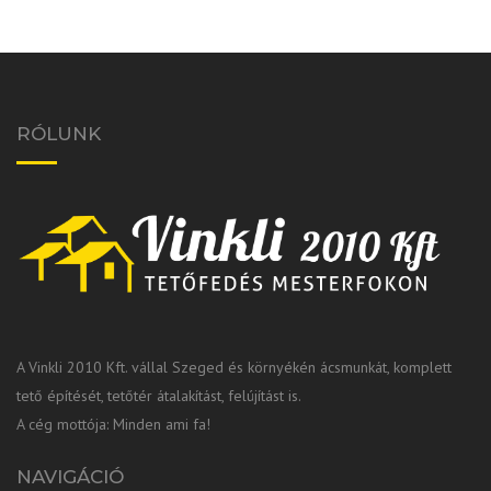
RÓLUNK
A Vinkli 2010 Kft. vállal Szeged és környékén ácsmunkát, komplett
tető építését, tetőtér átalakítást, felújítást is.
A cég mottója: Minden ami fa!
NAVIGÁCIÓ