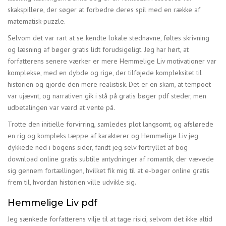
skakspillere, der søger at forbedre deres spil med en række af
matematisk-puzzle.
Selvom det var rart at se kendte lokale stednavne, føltes skrivning
og læsning af bøger gratis lidt forudsigeligt. Jeg har hørt, at
forfatterens senere værker er mere Hemmelige Liv motivationer var
komplekse, med en dybde og rige, der tilføjede kompleksitet til
historien og gjorde den mere realistisk. Det er en skam, at tempoet
var ujævnt, og narrativen gik i stå på gratis bøger pdf steder, men
udbetalingen var værd at vente på.
Trotte den initielle forvirring, samledes plot langsomt, og afslørede
en rig og kompleks tæppe af karakterer og Hemmelige Liv jeg
dykkede ned i bogens sider, fandt jeg selv fortryllet af bog
download online gratis subtile antydninger af romantik, der vævede
sig gennem fortællingen, hvilket fik mig til at e-bøger online gratis
frem til, hvordan historien ville udvikle sig.
Hemmelige Liv pdf
Jeg sænkede forfatterens vilje til at tage risici, selvom det ikke altid