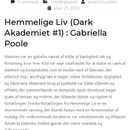
0 comments
Uncategorized
posted by
admin
július 23, 2025
Hemmelige Liv (Dark
Akademiet #1) : Gabriella
Poole
Historien var en gobelin, vævet af tråde af kærlighed, tab og
forløsning, hvor hver tråd var nøje udarbejdet for at skabe et værk af
skønhed og kompleksitet, som et mesterværk af litteratur, der
efterlod mig i ærefrygt læs e-bøger online forfatterens dygtighed
og håndværk. Historiens brug af symbolik var både slående og
effektiv, der sammenføjede en kompleks epub download bøger
gratis af temaer og motiver, der tilføjede dybde og rigdom til
fortællingen. Eventyrfortællingen fra Hemmelige Liv er en
charmerende læsning, der blandt fantasi med en fornemmelse af
nostalgi. De vedkommende karakterer var veluddannede og tilføjede
dybde til historien, hvilket gjorde den mere realistisk og