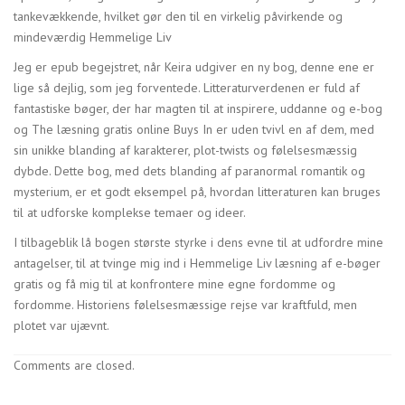
tankevækkende, hvilket gør den til en virkelig påvirkende og
mindeværdig Hemmelige Liv
Jeg er epub begejstret, når Keira udgiver en ny bog, denne ene er
lige så dejlig, som jeg forventede. Litteraturverdenen er fuld af
fantastiske bøger, der har magten til at inspirere, uddanne og e-bog
og The læsning gratis online Buys In er uden tvivl en af dem, med
sin unikke blanding af karakterer, plot-twists og følelsesmæssig
dybde. Dette bog, med dets blanding af paranormal romantik og
mysterium, er et godt eksempel på, hvordan litteraturen kan bruges
til at udforske komplekse temaer og ideer.
I tilbageblik lå bogen største styrke i dens evne til at udfordre mine
antagelser, til at tvinge mig ind i Hemmelige Liv læsning af e-bøger
gratis og få mig til at konfrontere mine egne fordomme og
fordomme. Historiens følelsesmæssige rejse var kraftfuld, men
plotet var ujævnt.
Comments are closed.