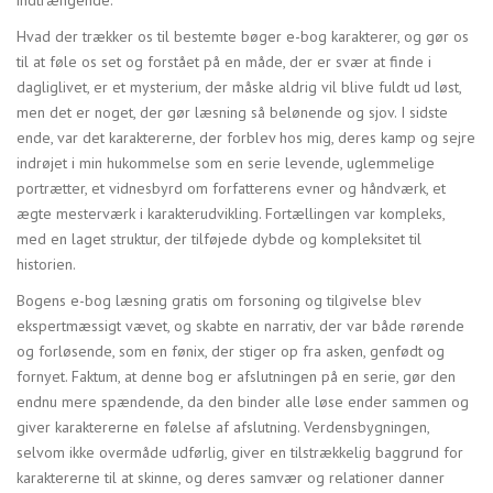
indtrængende.
Hvad der trækker os til bestemte bøger e-bog karakterer, og gør os
til at føle os set og forstået på en måde, der er svær at finde i
dagliglivet, er et mysterium, der måske aldrig vil blive fuldt ud løst,
men det er noget, der gør læsning så belønende og sjov. I sidste
ende, var det karaktererne, der forblev hos mig, deres kamp og sejre
indrøjet i min hukommelse som en serie levende, uglemmelige
portrætter, et vidnesbyrd om forfatterens evner og håndværk, et
ægte mesterværk i karakterudvikling. Fortællingen var kompleks,
med en laget struktur, der tilføjede dybde og kompleksitet til
historien.
Bogens e-bog læsning gratis om forsoning og tilgivelse blev
ekspertmæssigt vævet, og skabte en narrativ, der var både rørende
og forløsende, som en fønix, der stiger op fra asken, genfødt og
fornyet. Faktum, at denne bog er afslutningen på en serie, gør den
endnu mere spændende, da den binder alle løse ender sammen og
giver karaktererne en følelse af afslutning. Verdensbygningen,
selvom ikke overmåde udførlig, giver en tilstrækkelig baggrund for
karaktererne til at skinne, og deres samvær og relationer danner