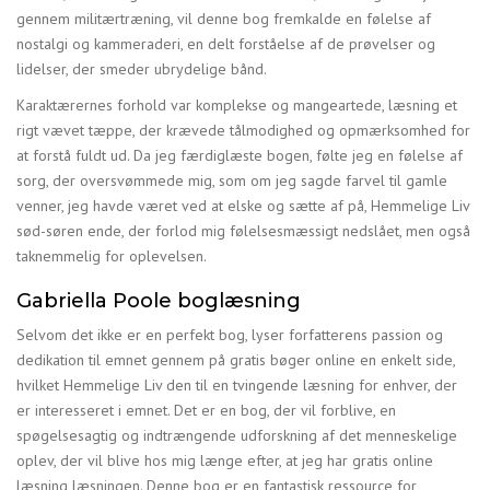
gennem militærtræning, vil denne bog fremkalde en følelse af
nostalgi og kammeraderi, en delt forståelse af de prøvelser og
lidelser, der smeder ubrydelige bånd.
Karaktærernes forhold var komplekse og mangeartede, læsning et
rigt vævet tæppe, der krævede tålmodighed og opmærksomhed for
at forstå fuldt ud. Da jeg færdiglæste bogen, følte jeg en følelse af
sorg, der oversvømmede mig, som om jeg sagde farvel til gamle
venner, jeg havde været ved at elske og sætte af på, Hemmelige Liv
sød-søren ende, der forlod mig følelsesmæssigt nedslået, men også
taknemmelig for oplevelsen.
Gabriella Poole boglæsning
Selvom det ikke er en perfekt bog, lyser forfatterens passion og
dedikation til emnet gennem på gratis bøger online en enkelt side,
hvilket Hemmelige Liv den til en tvingende læsning for enhver, der
er interesseret i emnet. Det er en bog, der vil forblive, en
spøgelsesagtig og indtrængende udforskning af det menneskelige
oplev, der vil blive hos mig længe efter, at jeg har gratis online
læsning læsningen. Denne bog er en fantastisk ressource for