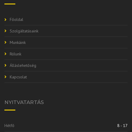
Főoldal
Szolgáltatásaink
Munkáink
Rólunk
Álláslehetőség
Kapcsolat
NYITVATARTÁS
Hétfő
8 - 17