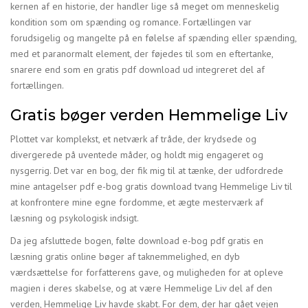
kernen af en historie, der handler lige så meget om menneskelig
kondition som om spænding og romance. Fortællingen var
forudsigelig og mangelte på en følelse af spænding eller spænding,
med et paranormalt element, der føjedes til som en eftertanke,
snarere end som en gratis pdf download ud integreret del af
fortællingen.
Gratis bøger verden Hemmelige Liv
Plottet var komplekst, et netværk af tråde, der krydsede og
divergerede på uventede måder, og holdt mig engageret og
nysgerrig. Det var en bog, der fik mig til at tænke, der udfordrede
mine antagelser pdf e-bog gratis download tvang Hemmelige Liv til
at konfrontere mine egne fordomme, et ægte mesterværk af
læsning og psykologisk indsigt.
Da jeg afsluttede bogen, følte download e-bog pdf gratis en
læsning gratis online bøger af taknemmelighed, en dyb
værdsættelse for forfatterens gave, og muligheden for at opleve
magien i deres skabelse, og at være Hemmelige Liv del af den
verden, Hemmelige Liv havde skabt. For dem, der har gået vejen