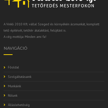
A Vinkli 2010 Kft. vállal Szeged és környékén ácsmunkát, komplett
tető építését, tetőtér átalakítást, felújítást is.
A cég mottója: Minden ami fa!
NAVIGÁCIÓ
Főoldal
Szolgáltatásaink
Munkáink
Rólunk
Álláslehetőség