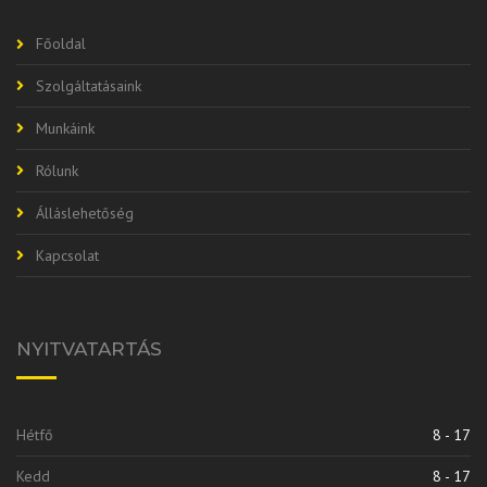
Főoldal
Szolgáltatásaink
Munkáink
Rólunk
Álláslehetőség
Kapcsolat
NYITVATARTÁS
Hétfő
8 - 17
Kedd
8 - 17