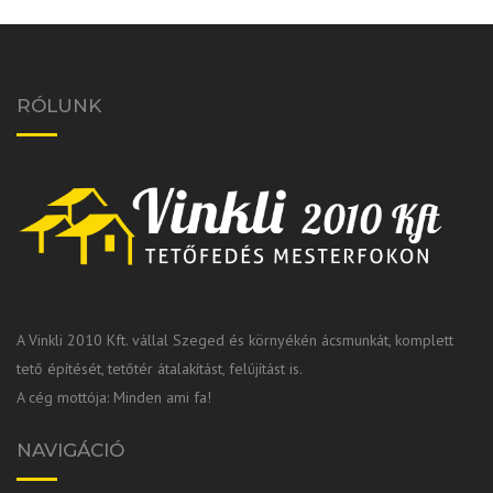
RÓLUNK
A Vinkli 2010 Kft. vállal Szeged és környékén ácsmunkát, komplett
tető építését, tetőtér átalakítást, felújítást is.
A cég mottója: Minden ami fa!
NAVIGÁCIÓ