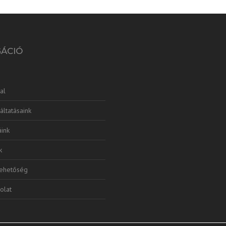
GÁCIÓ
al
áltatásaink
ink
k
lehetőség
olat