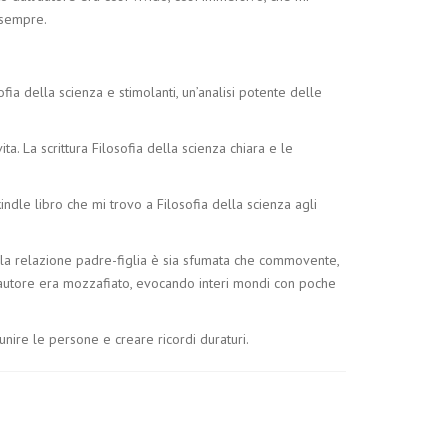
 sempre.
ofia della scienza e stimolanti, un’analisi potente delle
a. La scrittura Filosofia della scienza chiara e le
kindle libro che mi trovo a Filosofia della scienza agli
ella relazione padre-figlia è sia sfumata che commovente,
l’autore era mozzafiato, evocando interi mondi con poche
unire le persone e creare ricordi duraturi.