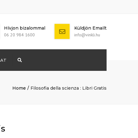
Hívjon bizalommal
Küldjön Emailt
06 20 984 1600
info@vinkli.hu
LAT
Search
+ 386 40 111
5555
info@yourdomain.com
Home
Filosofia della scienza : Libri Gratis
is