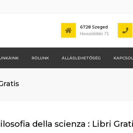
6728 Szeged
Hosszútöltés 71
Bejelentkezés
UNKÁINK
RÓLUNK
ÁLLÁSLEHETŐSÉG
KAPCSO
Bejegyzések
hírcsatorna
Mon - Sat: 7:00 -
Hozzászólások
17:00
hírcsatorna
Gratis
WordPress
Magyarország
ilosofia della scienza : Libri Grat