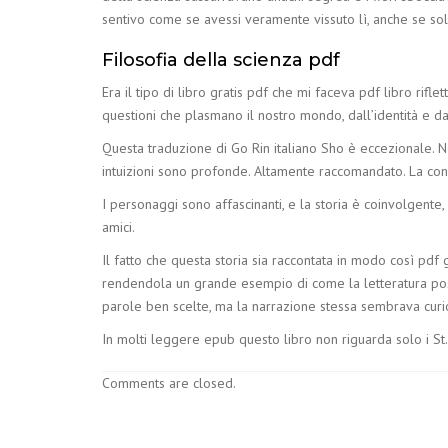
sentivo come se avessi veramente vissuto lì, anche se so
Filosofia della scienza pdf
Era il tipo di libro gratis pdf che mi faceva pdf libro rifle
questioni che plasmano il nostro mondo, dall’identità e da
Questa traduzione di Go Rin italiano Sho è eccezionale. Non
intuizioni sono profonde. Altamente raccomandato. La conc
I personaggi sono affascinanti, e la storia è coinvolgente, 
amici.
Il fatto che questa storia sia raccontata in modo così pd
rendendola un grande esempio di come la letteratura poss
parole ben scelte, ma la narrazione stessa sembrava curi
In molti leggere epub questo libro non riguarda solo i St. 
Comments are closed.