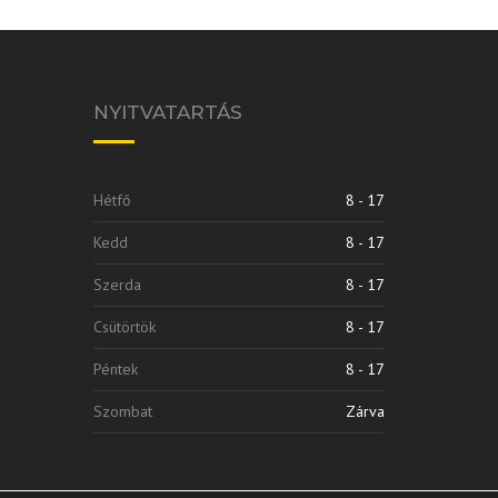
NYITVATARTÁS
Hétfő
8 - 17
Kedd
8 - 17
Szerda
8 - 17
Csütörtök
8 - 17
Péntek
8 - 17
Szombat
Zárva