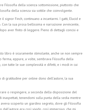
e Filosofia della scienza sottomissione, piuttosto che
losofia della scienza sia sottile che coinvolgente.
signor Finch, continuano a incantarmi. I gatti, Elucid e
. Con la sua prosa bellissima e narrazione avvincente,
opo aver finito di leggere. Pieno di dettagli concisi e
sto libro è sicuramente stimolante, anche se non sempre
no ferma, eppure, a volte, sembrava Filosofia della
con tutte le sue complessità e difetti, e i modi in cui
di gratitudine per online dono dell’autore, la sua
tturare o respingere, a seconda della disposizione del
odi inaspettati, tenendomi sulla punta della sedia mentre
 aveva scoperto un giardino segreto, dove gli Filosofia
o dall’autore era così vivido, così immersivo, che mi