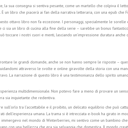
 la sua consegna si sentiva pesante, come un martello che colpiva il lettor
 un libro che piacerà ai fan della narrativa letteraria, con una epub che Fi
o ottavo libro non fa eccezione. I personaggi, specialmente le sorelle e il 
i sia un libro di cucina alla fine della serie – sarebbe un bonus fantastico
ò toccare i nostri cuori e menti, lasciando un’impressione duratura anche d
affrontare le grandi domande, anche se non hanno sempre le risposte – que
 guidandomi attraverso le svolte e online giravolte della storia con una ma
avo. La narrazione di questo libro è una testimonianza dello spirito umano, 
un’esperienza multidimensionale. Non potevo fare a meno di provare un senso 
era sia inquietante che redentiva.
 sull’orlo tra l’accettabile e il proibito, un delicato equilibrio che può ca
orati dell’esperienza umana. La trama si è intrecciata e-book ha girato in m
tre mi immergevo nel mondo di Winterberries, mi sentivo come un bambino che
iavano con una bellezza che era sia selvaggia che domestica. Il mondo creat