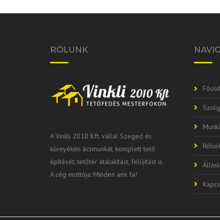
RÓLUNK
NAVI
Főold
Szolg
Munká
A Vinkli 2010 Kft. vállal Szeged és
Rólun
környékén ácsmunkát, komplett tető
építését, tetőtér átalakítást, felújítást is.
Állás
A cég mottója: Minden ami fa!
Kapcs