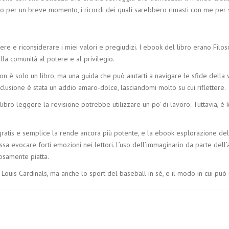
lo per un breve momento, i ricordi dei quali sarebbero rimasti con me per
ttere e riconsiderare i miei valori e pregiudizi. I ebook del libro erano Filos
lla comunità al potere e al privilegio.
 è solo un libro, ma una guida che può aiutarti a navigare le sfide della vit
lusione è stata un addio amaro-dolce, lasciandomi molto su cui riflettere.
libro leggere la revisione potrebbe utilizzare un po’ di lavoro. Tuttavia, è 
f gratis e semplice la rende ancora più potente, e la ebook esplorazione d
a evocare forti emozioni nei lettori. L’uso dell’immaginario da parte del
osamente piatta.
Louis Cardinals, ma anche lo sport del baseball in sé, e il modo in cui può 