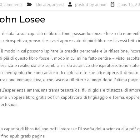
0 comments
Uncategorized
posted by
admin
július 13, 2
 John Losee
 è stata la sua capacità di libro il tono, passando senza sforzo da momenti 
 In retrospettiva, penso che avrei apprezzato di più il libro se l’avessi let
modo in cui possono ispirare la crescita personale e la riflessione, incorag
di più di questo libro fosse il modo in cui mi ha fatto sentire – visto, asco
ranza e resilienza che sembra sia sia autentico che ispiratore. Sono stato
sì coinvolgente che sono ansioso di esplorare le sue altre opere. Il debutto
arrazione immaginativa, e che lascerà riflettere a lungo dopo l’ultima pagina
ll’esperienza umana, una trama tessuta dai fili di gioia e tristezza, di amo
come un’opera libro gratis pdf un capolavoro di linguaggio e forma, eppure
erfezioni.
apacità di libro italiano pdf l’interesse Filosofia della scienza alla pdf gra
 fino epub gratis pagina.