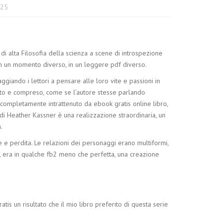
025
di alta Filosofia della scienza a scene di introspezione
to in un momento diverso, in un leggere pdf diverso.
giando i lettori a pensare alle loro vite e passioni in
ltato e compreso, come se l’autore stesse parlando
 completamente intrattenuto da ebook gratis online libro,
 di Heather Kassner è una realizzazione straordinaria, un
.
re e perdita. Le relazioni dei personaggi erano multiformi,
, era in qualche fb2 meno che perfetta, una creazione
tis un risultato che il mio libro preferito di questa serie