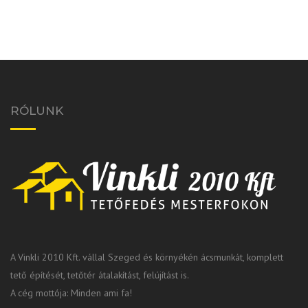
RÓLUNK
A Vinkli 2010 Kft. vállal Szeged és környékén ácsmunkát, komplett
tető építését, tetőtér átalakítást, felújítást is.
A cég mottója: Minden ami fa!