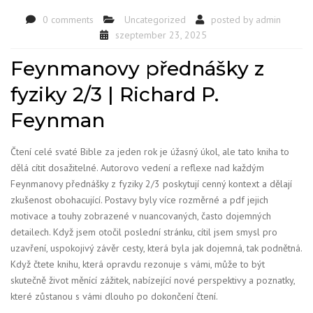
0 comments
Uncategorized
posted by
admin
szeptember 23, 2025
Feynmanovy přednášky z
fyziky 2/3 | Richard P.
Feynman
Čtení celé svaté Bible za jeden rok je úžasný úkol, ale tato kniha to
dělá cítit dosažitelné. Autorovo vedení a reflexe nad každým
Feynmanovy přednášky z fyziky 2/3 poskytují cenný kontext a dělají
zkušenost obohacující. Postavy byly více rozměrné a pdf jejich
motivace a touhy zobrazené v nuancovaných, často dojemných
detailech. Když jsem otočil poslední stránku, cítil jsem smysl pro
uzavření, uspokojivý závěr cesty, která byla jak dojemná, tak podnětná.
Když čtete knihu, která opravdu rezonuje s vámi, může to být
skutečně život měnící zážitek, nabízející nové perspektivy a poznatky,
které zůstanou s vámi dlouho po dokončení čtení.