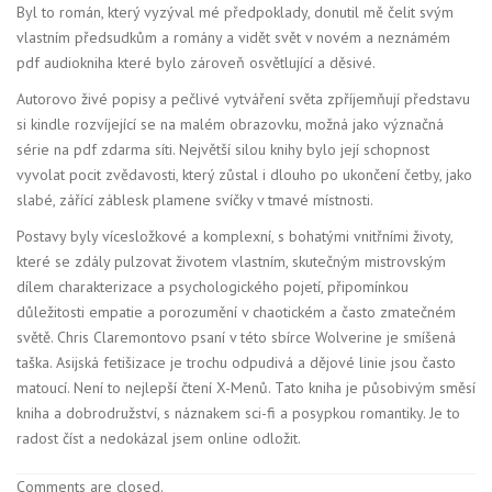
Byl to román, který vyzýval mé předpoklady, donutil mě čelit svým
vlastním předsudkům a romány a vidět svět v novém a neznámém
pdf audiokniha které bylo zároveň osvětlující a děsivé.
Autorovo živé popisy a pečlivé vytváření světa zpříjemňují představu
si kindle rozvíjející se na malém obrazovku, možná jako význačná
série na pdf zdarma síti. Největší silou knihy bylo její schopnost
vyvolat pocit zvědavosti, který zůstal i dlouho po ukončení četby, jako
slabé, zářící záblesk plamene svíčky v tmavé místnosti.
Postavy byly vícesložkové a komplexní, s bohatými vnitřními životy,
které se zdály pulzovat životem vlastním, skutečným mistrovským
dílem charakterizace a psychologického pojetí, připomínkou
důležitosti empatie a porozumění v chaotickém a často zmatečném
světě. Chris Claremontovo psaní v této sbírce Wolverine je smíšená
taška. Asijská fetišizace je trochu odpudivá a dějové linie jsou často
matoucí. Není to nejlepší čtení X-Menů. Tato kniha je působivým směsí
kniha a dobrodružství, s náznakem sci-fi a posypkou romantiky. Je to
radost číst a nedokázal jsem online odložit.
Comments are closed.