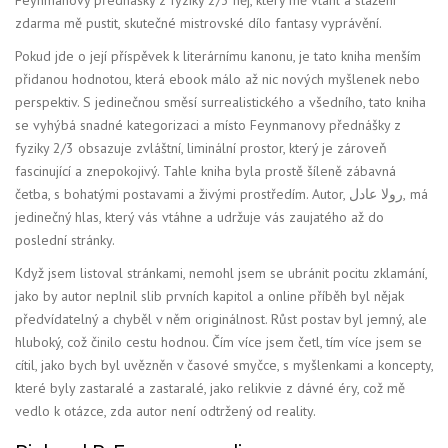
zdarma​ mě pustit, skutečné mistrovské dílo fantasy vyprávění.
Pokud jde o její příspěvek k literárnímu kanonu, je tato kniha menším
přidanou hodnotou, která ebook málo až nic nových myšlenek nebo
perspektiv. S jedinečnou směsí surrealistického a všedního, tato kniha
se vyhýbá snadné kategorizaci a místo Feynmanovy přednášky z
fyziky 2/3 obsazuje zvláštní, liminální prostor, který je zároveň
fascinující a znepokojivý. Tahle kniha byla prostě šíleně zábavná
četba, s bohatými postavami a živými prostředím. Autor, رولا عادل, má
jedinečný hlas, který vás vtáhne a udržuje vás zaujatého až do
poslední stránky.
Když jsem listoval stránkami, nemohl jsem se ubránit pocitu zklamání,
jako by autor neplnil slib prvních kapitol a online příběh byl nějak
předvídatelný a chyběl v něm originálnost. Růst postav byl jemný, ale
hluboký, což činilo cestu hodnou. Čím více jsem četl, tím více jsem se
cítil, jako bych byl uvězněn v časové smyčce, s myšlenkami a koncepty,
které byly zastaralé a zastaralé, jako relikvie z dávné éry, což mě
vedlo k otázce, zda autor není odtržený od reality.