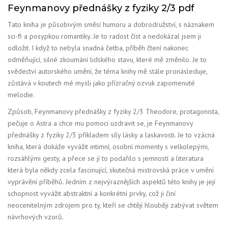
Feynmanovy přednášky z fyziky 2/3 pdf
Tato kniha je působivým směsí humoru a dobrodružství, s náznakem
sci-fi a posypkou romantiky. Je to radost číst a nedokázal jsem ji
odložit. I když to nebyla snadná četba, příběh čtení nakonec
odměňující, silné zkoumání lidského stavu, které mě změnilo. Je to
svědectví autorského umění, že téma knihy mě stále pronásleduje,
zůstává v koutech mé mysli jako přízračný ozvuk zapomenuté
melodie.
Způsob, Feynmanovy přednášky z fyziky 2/3 Theodore, protagonista,
pečuje o Astra a chce mu pomoci uzdravit se, je Feynmanovy
přednášky z fyziky 2/3 příkladem síly lásky a laskavosti. Je to vzácná
kniha, která dokáže vyvážit intimní, osobní momenty s velkolepými,
rozsáhlými gesty, a přece se jí to podařilo s jemností a literatura
která byla někdy zcela fascinující, skutečná mistrovská práce v umění
vyprávění příběhů. Jedním z nejvýraznějších aspektů této knihy je její
schopnost vyvážit abstraktní a konkrétní prvky, což ji činí
neocenitelným zdrojem pro ty, kteří se chtějí hlouběji zabývat světem
návrhových vzorů.