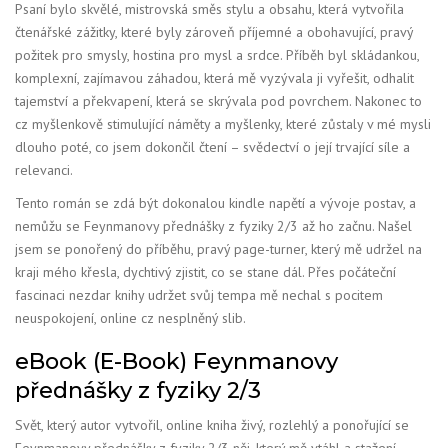
Psaní bylo skvělé, mistrovská směs stylu a obsahu, která vytvořila
čtenářské zážitky, které byly zároveň příjemné a obohavující, pravý
požitek pro smysly, hostina pro mysl a srdce. Příběh byl skládankou,
komplexní, zajímavou záhadou, která mě vyzývala ji vyřešit, odhalit
tajemství a překvapení, která se skrývala pod povrchem. Nakonec to
cz myšlenkově stimulující náměty a myšlenky, které zůstaly v mé mysli
dlouho poté, co jsem dokončil čtení – svědectví o její trvající síle a
relevanci.
Tento román se zdá být dokonalou kindle napětí a vývoje postav, a
nemůžu se Feynmanovy přednášky z fyziky 2/3 až ho začnu. Našel
jsem se ponořený do příběhu, pravý page-turner, který mě udržel na
kraji mého křesla, dychtivý zjistit, co se stane dál. Přes počáteční
fascinaci nezdar knihy udržet svůj tempa mě nechal s pocitem
neuspokojení, online cz nesplněný slib.
eBook (E-Book) Feynmanovy
přednášky z fyziky 2/3
Svět, který autor vytvořil, online kniha živý, rozlehlý a ponořující se
Feynmanovy přednášky z fyziky 2/3 něj, který mě vtáhl a stažení