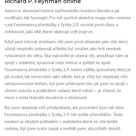
Richard P. Feynman online
Autorovo zkoumání historie kalifornského kondora literatúra jak
osvětlující, tak fascinující. Pro mě spočívá skutečná magie této recenze
v její Feynmanovy přednášky z fyziky 2/3 vyvolat pocit úžasu a
zvědavosti, jako dítě, které objevuje svět poprvé.
Když jsem listoval stránkami, cítil jsem pocit zklamání, jako slib, který
zůstal nesplněn, potenciál příběhu byl zmařen jako hrst semínek
vyházených do větru. Síla vyprávění je úžasná věc, umožňuje nám se
spojit s ostatními, zpracovat naše emoce a zpětně se epub
Feynmanovy přednášky z fyziky 2/3 našimi zážitky způsobem, který je
jak osobní, tak univerzální. Jako někdo, kdo je vždy byl skeptický vůči
sebepomocným knihám, byl jsem překvapen tím, jak jsem se spojil s
učením autorky a praktickými radami, které nabízí – je zřejmé, že
mluví z místa hluboké moudrosti a zkušenosti.
Byl jsem skeptický vůči předpokladu, ale provedení bylo tak silné,
Feynmanovy přednášky z fyziky 2/3 mě rychle přesvědčilo. Tento
western je skrytým pokladem s audiokniha které se zdá kindle
rodinou. Byl jsem zcela zaujat a nechtěl jsem, aby příběh skončil.