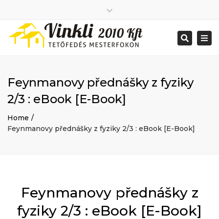
Close
2026 január
top
Togg
Search
2025 december
bar
navi
2025 november
2025 október
2025 szeptember
Feynmanovy přednášky z fyziky
2025 augusztus
2025 július
Big buildings
2/3 : eBook [E-Book]
2025 június
Home
2020 december
Project
Home
2014 december
Renovations
Feynmanovy přednášky z fyziky 2/3 : eBook [E-Book]
2014 november
Uncategorized
Bejelentkezés
Bejegyzések hírcsatorna
Hozzászólások hírcsatorna
WordPress Magyarország
Mon - Sat: 7:00 - 17:00
Feynmanovy přednášky z
+ 386 40 111 5555
info@yourdomain.com
fyziky 2/3 : eBook [E-Book]