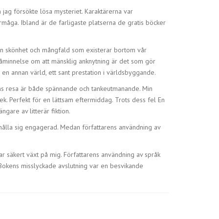
jag försökte lösa mysteriet. Karaktärerna var
örmåga. Ibland är de farligaste platserna de gratis böcker
den skönhet och mångfald som existerar bortom vår
 påminnelse om att mänsklig anknytning är det som gör
l en annan värld, ett sant prestation i världsbyggande.
ens resa är både spännande och tankeutmanande. Min
lek. Perfekt för en lättsam eftermiddag. Trots dess fel En
are av litterär fiktion.
tt hålla sig engagerad. Medan författarens användning av
har säkert växt på mig. Författarens användning av språk
 Bokens misslyckade avslutning var en besvikande