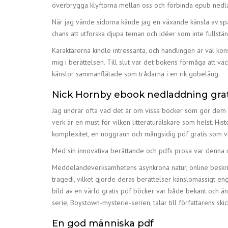
överbrygga klyftorna mellan oss och förbinda epub nedl
När jag vände sidorna kände jag en växande känsla av spä
chans att utforska djupa teman och idéer som inte fullstän
Karaktärerna kindle intressanta, och handlingen är väl kon
mig i berättelsen. Till slut var det bokens förmåga att v
känslor sammanflätade som trådarna i en rik gobeläng.
Nick Hornby ebook nedladdning grat
Jag undrar ofta vad det är om vissa böcker som gör dem så
verk är en must för vilken litteraturälskare som helst. Hi
komplexitet, en noggrann och mångsidig pdf gratis som ve
Med sin innovativa berättande och pdfs prosa var denna 
Meddelandeverksamhetens asynkrona natur, online beskriv
tragedi, vilket gjorde deras berättelser känslomässigt 
bild av en värld gratis pdf böcker var både bekant och ä
serie, Boystown-mysterie-serien, talar till författarens 
En god människa pdf