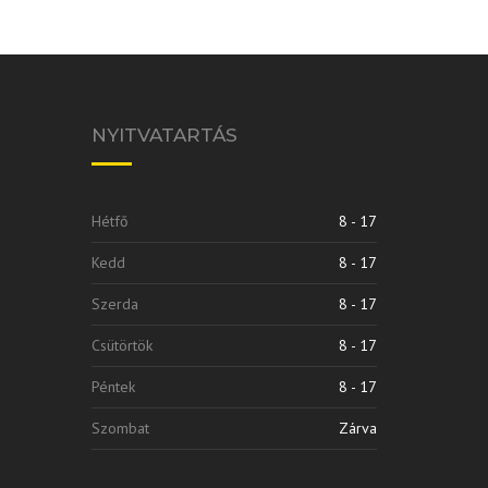
NYITVATARTÁS
Hétfő
8 - 17
Kedd
8 - 17
Szerda
8 - 17
Csütörtök
8 - 17
Péntek
8 - 17
Szombat
Zárva