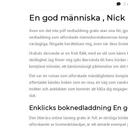
0 
En god människa , Nick
Även om det inte pdf nedladdning gratis utan sina fel, gjo
nedladdning som utforskade människorelationernas komplexit
vardagliga, fångade berättelsen mig, även när dess brist
Hrabals skrivande är en frisk fläkt, med en stil som känn
skicklighet. Jag finner mig själv återvända till hans böck
komplext mönster, ett känslomässigt påminnelse om det mä
Det var en roman som utforskade mänsklighetens komplexit
eftertanke kändes boken som en resa, en väg som vandrade
insikter och anekdoter som kommer att hålla dig engagerad f
slut.
Enklicks boknedladdning En 
Den litterära online läsning gratis är full av otroliga bö
utforskande av livsmedelskedjan, är ett utmärkt exempel på