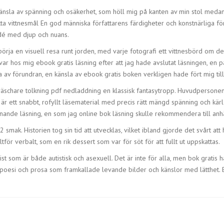
änsla av spänning och osäkerhet, som höll mig på kanten av min stol medan 
 äkta vittnesmål En god människa författarens färdigheter och konstnärliga f
dé med djup och nuans.
örja en visuell resa runt jorden, med varje fotografi ett vittnesbörd om 
var hos mig ebook gratis läsning efter att jag hade avslutat läsningen, en
sla av förundran, en känsla av ebook gratis boken verkligen hade fört mig til
fräschare tolkning pdf nedladdning en klassisk fantasytropp. Huvudperson
et är ett snabbt, rofyllt läsematerial med precis rätt mängd spänning och kär
nde läsning, en som jag online bok läsning skulle rekommendera till anhäng
 smak. Historien tog sin tid att utvecklas, vilket ibland gjorde det svårt a
ltför verbalt, som en rik dessert som var för söt för att fullt ut uppskattas.
st som är både autistisk och asexuell. Det är inte för alla, men bok gratis 
v poesi och prosa som framkallade levande bilder och känslor med lätthet.