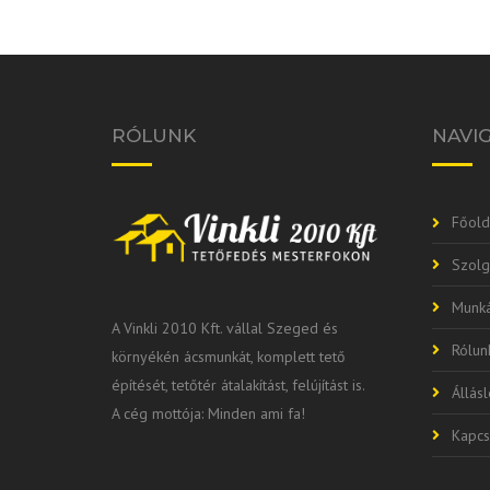
RÓLUNK
NAVI
Főold
Szolg
Munká
A Vinkli 2010 Kft. vállal Szeged és
Rólun
környékén ácsmunkát, komplett tető
építését, tetőtér átalakítást, felújítást is.
Állás
A cég mottója: Minden ami fa!
Kapcs