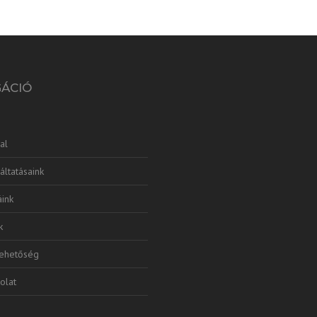
GÁCIÓ
al
áltatásaink
ink
k
lehetőség
olat