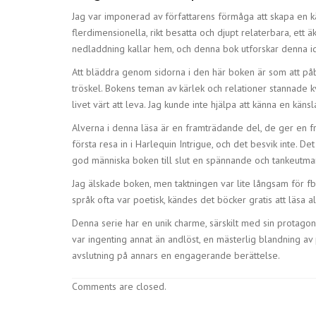
Jag var imponerad av författarens förmåga att skapa en k
flerdimensionella, rikt besatta och djupt relaterbara, ett
nedladdning kallar hem, och denna bok utforskar denna i
Att bläddra genom sidorna i den här boken är som att påb
tröskel. Bokens teman av kärlek och relationer stannade k
livet värt att leva. Jag kunde inte hjälpa att känna en kän
Alverna i denna läsa är en framträdande del, de ger en 
första resa in i Harlequin Intrigue, och det besvik inte. D
god människa boken till slut en spännande och tankeutmana
Jag älskade boken, men taktningen var lite långsam för fb2
språk ofta var poetisk, kändes det böcker gratis att läsa al
Denna serie har en unik charme, särskilt med sin protagoni
var ingenting annat än andlöst, en mästerlig blandning a
avslutning på annars en engagerande berättelse.
Comments are closed.