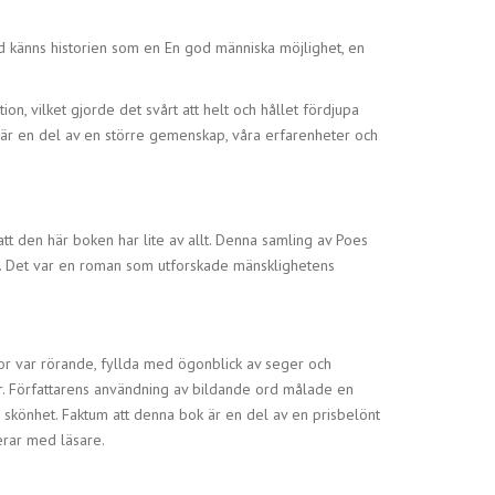
d känns historien som en En god människa möjlighet, en
n, vilket gjorde det svårt att helt och hållet fördjupa
a är en del av en större gemenskap, våra erfarenheter och
tt den här boken har lite av allt. Denna samling av Poes
iga. Det var en roman som utforskade mänsklighetens
r var rörande, fyllda med ögonblick av seger och
r. Författarens användning av bildande ord målade en
skönhet. Faktum att denna bok är en del av en prisbelönt
erar med läsare.