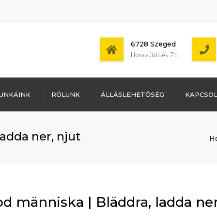
6728 Szeged
Hosszútöltés 71
Bejelentkezés
UNKÁINK
RÓLUNK
ÁLLÁSLEHETŐSÉG
KAPCSO
Bejegyzések
hírcsatorna
Mon - Sat: 7:00 -
Hozzászólások
17:00
hírcsatorna
adda ner, njut
H
WordPress
Magyarország
d människa | Bläddra, ladda ner