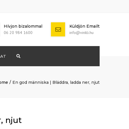
Hívjon bizalommal
Küldjön Emailt
06 20 984 1600
info@vinkli.hu
LAT
Search
+ 386 40 111
5555
info@yourdomain.com
ome
En god människa | Bläddra, ladda ner, njut
, njut