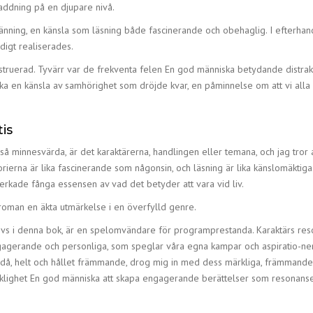
addning på en djupare nivå.
nning, en känsla som läsning både fascinerande och obehaglig. I efterhan
digt realiserades.
struerad. Tyvärr var de frekventa felen En god människa betydande distraktio
äcka en känsla av samhörighet som dröjde kvar, en påminnelse om att vi all
is
 minnesvärda, är det karaktärerna, handlingen eller temana, och jag tror a
storierna är lika fascinerande som någonsin, och läsning är lika känslomäkt
rkade fånga essensen av vad det betyder att vara vid liv.
roman en äkta utmärkelse i en överfylld genre.
s i denna bok, är en spelomvändare för programprestanda. Karaktärs reso
engagerande och personliga, som speglar våra egna kampar och aspiratio-ne
ndå, helt och hållet främmande, drog mig in med dess märkliga, främmande 
skicklighet En god människa att skapa engagerande berättelser som resonans