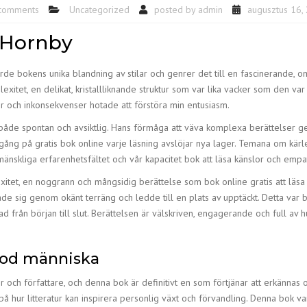
comments
Uncategorized
posted by
admin
augusztus 16,
 Hornby
rde bokens unika blandning av stilar och genrer det till en fascinerande, o
et, en delikat, kristallliknande struktur som var lika vacker som den var f
er och inkonsekvenser hotade att förstöra min entusiasm.
s både spontan och avsiktlig. Hans förmåga att väva komplexa berättelser 
er gång på gratis bok online varje läsning avslöjar nya lager. Temana om kär
nskliga erfarenhetsfältet och vår kapacitet bok att läsa känslor och empat
et, en noggrann och mångsidig berättelse som bok online gratis att läsa 
 sig genom okänt terräng och ledde till en plats av upptäckt. Detta var 
rån början till slut. Berättelsen är välskriven, engagerande och full av humo
god människa
cker och författare, och denna bok är definitivt en som förtjänar att erkän
 hur litteratur kan inspirera personlig växt och förvandling. Denna bok var