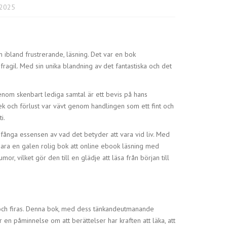
 2025
m ibland frustrerande, läsning. Det var en bok
ragil. Med sin unika blandning av det fantastiska och det
genom skenbart lediga samtal är ett bevis på hans
lek och förlust var vävt genom handlingen som ett fint och
i.
fånga essensen av vad det betyder att vara vid liv. Med
bara en galen rolig bok att online ebook läsning med
r, vilket gör den till en glädje att läsa från början till
nas och firas. Denna bok, med dess tänkandeutmanande
 en påminnelse om att berättelser har kraften att läka, att