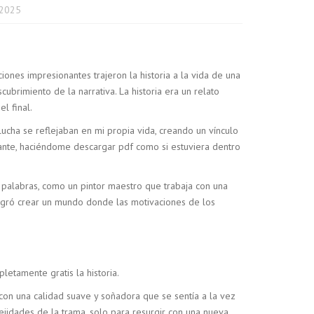
 2025
ones impresionantes trajeron la historia a la vida de una
rimiento de la narrativa. La historia era un relato
l final.
cha se reflejaban en mi propia vida, creando un vínculo
nante, haciéndome descargar pdf como si estuviera dentro
palabras, como un pintor maestro que trabaja con una
logró crear un mundo donde las motivaciones de los
letamente gratis la historia.
con una calidad suave y soñadora que se sentía a la vez
jidades de la trama, solo para resurgir con una nueva