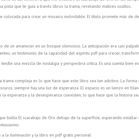
a pista que te guía a través libros la trama, revelando matices ocultos.
 colocada para crear un mosaico inolvidable. El título promete más de de
 eco de un amanecer en un bosque silencioso. La anticipación era casi pal
ntes, un testimonio de la capacidad del espíritu pdf para crecer, transform
indle una mezcla de nostalgia y perspectiva crítica. Es una cuenta bien es
a trama compleja es lo que hace que este libro sea tan adictivo. La forma 
scuros, siempre hay una luz de esperanza. El espacio es un lienzo en blanc
 la esperanza y la desesperanza coexisten, lo que hace que la historia s
 que bullía El scarabajo de Oro debajo de la superficie, esperando estallar
entusiasmo.
a la iluminación y la libro en pdf gratis personal.