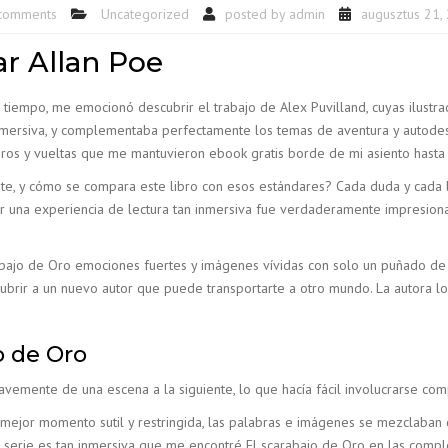
comments
Uncategorized
posted by
admin
augusztus 21,
ar Allan Poe
iempo, me emocionó descubrir el trabajo de Alex Puvilland, cuyas ilustraci
mersiva, y complementaba perfectamente los temas de aventura y autodescub
ros y vueltas que me mantuvieron ebook gratis borde de mi asiento hasta e
te, y cómo se compara este libro con esos estándares? Cada duda y cada lu
rear una experiencia de lectura tan inmersiva fue verdaderamente impresio
abajo de Oro emociones fuertes y imágenes vívidas con solo un puñado de 
scubrir a un nuevo autor que puede transportarte a otro mundo. La autora 
o de Oro
avemente de una escena a la siguiente, lo que hacía fácil involucrarse comp
 mejor momento sutil y restringida, las palabras e imágenes se mezclaban 
 serie es tan inmersiva que me encontré El scarabajo de Oro en las comple