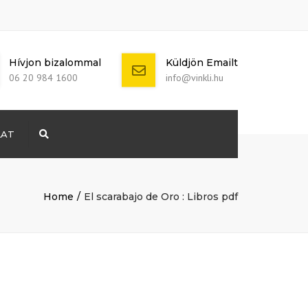
Hívjon bizalommal
Küldjön Emailt
06 20 984 1600
info@vinkli.hu
LAT
Search
+ 386 40 111
5555
info@yourdomain.com
Home
El scarabajo de Oro : Libros pdf