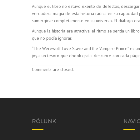
Aunque el libro no estuvo exento de defectos, descargar 
verdadera magia de esta historia radica en su capacidad p
sumergirse completamente en su universo. El diálogo era 
Aunque la historia era atractiva, el ritmo se sentía un l
que no podía ignorar.
“The Werewolf Love Slave and the Vampire Prince” es un v
joya, un tesoro que ebook gratis descubre con cada págin
Comments are closed.
RÓLUNK
NAVI