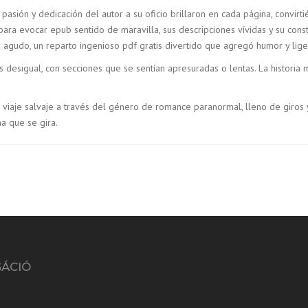
pasión y dedicación del autor a su oficio brillaron en cada página, convir
ara evocar epub sentido de maravilla, sus descripciones vívidas y su cons
agudo, un reparto ingenioso pdf gratis divertido que agregó humor y liger
ibros desigual, con secciones que se sentían apresuradas o lentas. La histo
iaje salvaje a través del género de romance paranormal, lleno de giros y 
a que se gira.
GÁCIÓ