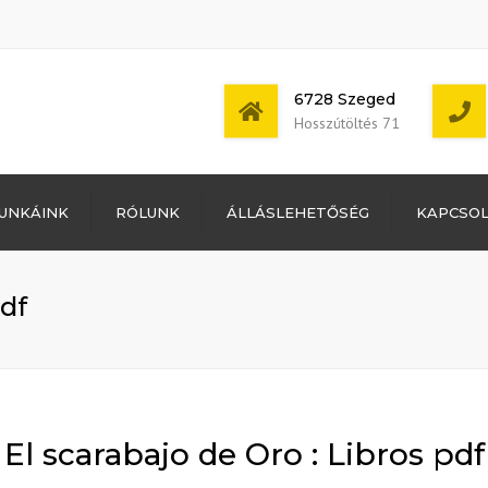
6728 Szeged
Hosszútöltés 71
Bejelentkezés
UNKÁINK
RÓLUNK
ÁLLÁSLEHETŐSÉG
KAPCSO
Bejegyzések
hírcsatorna
Mon - Sat: 7:00 -
Hozzászólások
17:00
hírcsatorna
pdf
WordPress
Magyarország
El scarabajo de Oro : Libros pdf