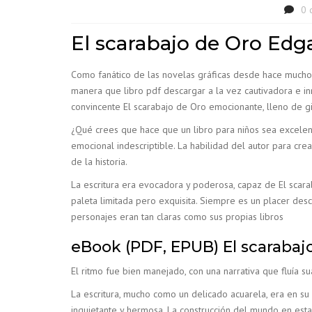
0 
El scarabajo de Oro Edg
Como fanático de las novelas gráficas desde hace mucho t
manera que libro pdf descargar a la vez cautivadora e in
convincente El scarabajo de Oro emocionante, lleno de gi
¿Qué crees que hace que un libro para niños sea excelen
emocional indescriptible. La habilidad del autor para c
de la historia.
La escritura era evocadora y poderosa, capaz de El scar
paleta limitada pero exquisita. Siempre es un placer de
personajes eran tan claras como sus propias libros
eBook (PDF, EPUB) El scarabaj
El ritmo fue bien manejado, con una narrativa que fluía su
La escritura, mucho como un delicado acuarela, era en su
inquietante y hermosa. La construcción del mundo en esta