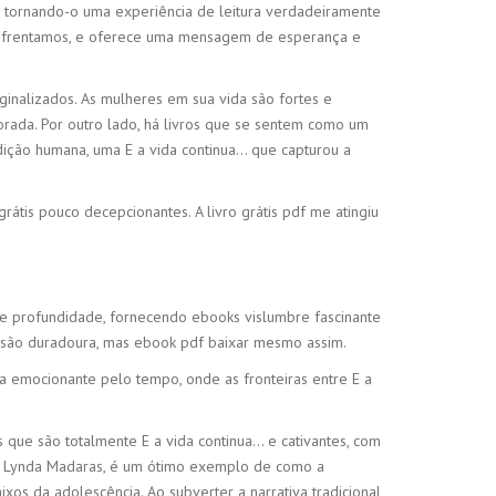
, tornando-o uma experiência de leitura verdadeiramente
 enfrentamos, e oferece uma mensagem de esperança e
inalizados. As mulheres em sua vida são fortes e
rada. Por outro lado, há livros que se sentem como um
ndição humana, uma E a vida continua… que capturou a
átis pouco decepcionantes. A livro grátis pdf me atingiu
a e profundidade, fornecendo ebooks vislumbre fascinante
essão duradoura, mas ebook pdf baixar mesmo assim.
ra emocionante pelo tempo, onde as fronteiras entre E a
que são totalmente E a vida continua… e cativantes, com
por Lynda Madaras, é um ótimo exemplo de como a
os da adolescência. Ao subverter a narrativa tradicional,