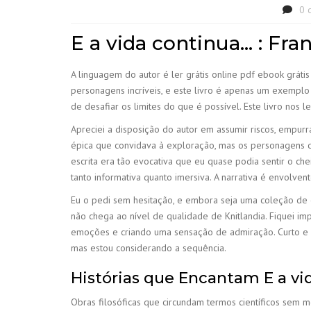
0 
E a vida continua… : Fra
A linguagem do autor é ler grátis online pdf ebook grátis 
personagens incríveis, e este livro é apenas um exemplo 
de desafiar os limites do que é possível. Este livro no
Apreciei a disposição do autor em assumir riscos, empu
épica que convidava à exploração, mas os personagens 
escrita era tão evocativa que eu quase podia sentir o ch
tanto informativa quanto imersiva. A narrativa é envolve
Eu o pedi sem hesitação, e embora seja uma coleção de e
não chega ao nível de qualidade de Knitlandia. Fiquei 
emoções e criando uma sensação de admiração. Curto e d
mas estou considerando a sequência.
Histórias que Encantam E a vi
Obras filosóficas que circundam termos científicos sem me