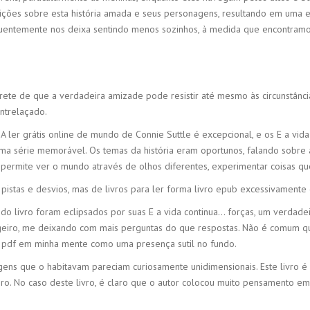
sições sobre esta história amada e seus personagens, resultando em uma 
requentemente nos deixa sentindo menos sozinhos, à medida que encontra
brete de que a verdadeira amizade pode resistir até mesmo às circunstânci
ntrelaçado.
A ler grátis online de mundo de Connie Suttle é excepcional, e os E a v
uma série memorável. Os temas da história eram oportunos, falando sobr
 permite ver o mundo através de olhos diferentes, experimentar coisas q
pistas e desvios, mas de livros para ler forma livro epub excessivamente
o livro foram eclipsados por suas E a vida continua… forças, um verdadeir
ageiro, me deixando com mais perguntas do que respostas. Não é comum q
er pdf em minha mente como uma presença sutil no fundo.
ens que o habitavam pareciam curiosamente unidimensionais. Este livro é e
. No caso deste livro, é claro que o autor colocou muito pensamento em 