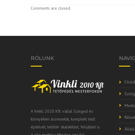
Comments are closed.
RÓLUNK
NAVI
Főold
Szolg
Munká
A Vinkli 2010 Kft. vállal Szeged és
Rólun
környékén ácsmunkát, komplett tető
építését, tetőtér átalakítást, felújítást is.
Állás
A cég mottója: Minden ami fa!