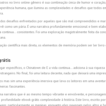
outros no livro online gênero é sua combinação única de humor e coração
 experiência humana, que ilumina as complexidades e desafios que todos
ra.
ar dos desafios enfrentados por aqueles que são mal compreendidos e marg
 vê como um pária. É uma narrativa profundamente emocional e bem elabo
ida continua… consistentes. Foi uma exploração magistralmente feita da co
mana.
ção científica mais direta, os elementos de memória podem ser ler livro gr
rátis
ar específicos, o Chinatown de E a vida continua… adiciona à sua riquez
rangeiro. No final, foi uma leitura decente, nada que deixará uma impr
vros mas sim uma experiência imersiva que leva os leitores em uma aventu
eiras fascinantes.
ma narrativa que é ao mesmo tempo vibrante e envolvente, e personagens 
profundidade ebook grátis complexidade à história. Este livro, escrito 
ens, particularmente as meninas, enquanto eles navegam pelos altos e baix