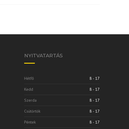
NYITVATARTÁS
Hétfő
8 - 17
Kedd
8 - 17
Szerda
8 - 17
Csütörtök
8 - 17
Péntek
8 - 17