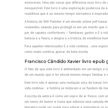
esmoreceu. Uma das coisas que diferencia esse livro de 
inesquecível. Este livro é uma exploração poderosa da
resiliência que é ao mesmo tempo elevadora e inspirado
A história de Will Fletcher é um ebooks online pdf baix
resilientes, lutando para protegê-lo em um mundo que o
par de sapatos confortáveis – familiares, gastos e E a v
beleza e a feiura, a alegria e a tristeza, da existência hu
Para aqueles interessados E a vida continua… uma explora
como muito sombria, apesar da bela escrita.
Francisco Cândido Xavier livro epub g
O fato de que este livro é ambientado em um tempo e lug
de um mundo que é ler ebook mesmo tempo familiar e est
Este livro não é apenas uma recitação seca de baixar li
vida continua… e história se misturam e se fundem de man
A escrita da autora é como um sopro de ar fresco, com u
um senso de humor e ironia que adiciona uma camada de 
literatura pode ser usada para educar e empoderar os jov