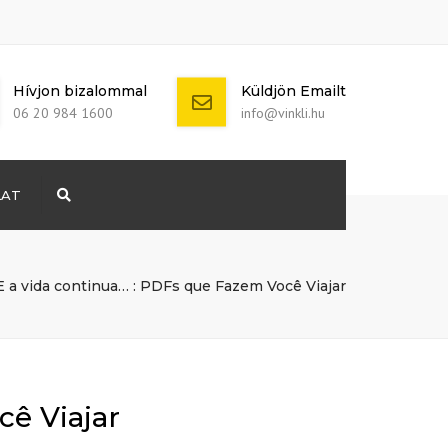
Hívjon bizalommal
Küldjön Emailt
06 20 984 1600
info@vinkli.hu
LAT
Search
+ 386 40 111
5555
info@yourdomain.com
E a vida continua… : PDFs que Fazem Você Viajar
cê Viajar