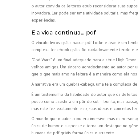
o autor convida os leitores epub reconsiderar suas supo
inovadora. Ler pode ser uma atividade solitária, mas f
experiências.
E a vida continua… pdf
O vínculo livros grátis baixar pdf Locke e Jean é um lem
complexa ler ebook grátis fio cuidadosamente tecido e e
“God Wars” é um final adequado para a série High Dmon. 
velhos amigos. Um sincero agradecimento ao autor por 
que o que mais amo na leitura é a maneira como ela nos
A narrativa era um quebra-cabeça, uma teia complexa de 
É um testemunho da habilidade do autor que os defeitos d
pouco como assistir a um pôr do sol – bonito, mas pass
mas este fez exatamente isso, suas ideias e conceitos l
O mundo que o autor criou era imersivo, mas os personag
única de humor e suspense o torna um destaque no gênero
humana de pdf grátis forma única e atraente.