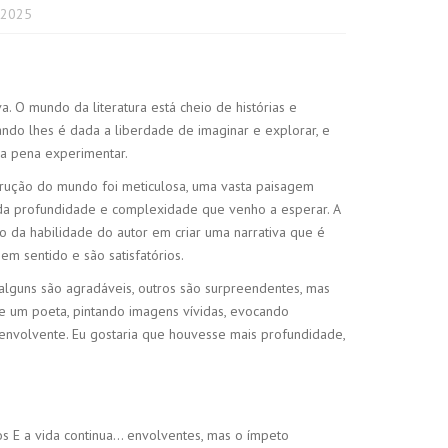
 2025
a. O mundo da literatura está cheio de histórias e
ando lhes é dada a liberdade de imaginar e explorar, e
 a pena experimentar.
trução do mundo foi meticulosa, uma vasta paisagem
da profundidade e complexidade que venho a esperar. A
ho da habilidade do autor em criar uma narrativa que é
em sentido e são satisfatórios.
alguns são agradáveis, outros são surpreendentes, mas
e um poeta, pintando imagens vívidas, evocando
envolvente. Eu gostaria que houvesse mais profundidade,
los E a vida continua… envolventes, mas o ímpeto