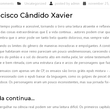
comments
Uncategorized
posted by
admin
november 25,
ncisco Cândido Xavier
tempo poética e acessível, tornando o livro uma leitura atraente e reflexiv
das coisas extraordinárias que E a vida continua… autores podem criar qu
s lembra que o amor pode ser tanto belo quanto doloroso, mas sempre vale
rrando os limites do gênero de maneiras inovadoras e empolgantes. A cons
que habitavam esse reino pareciam um pouco unidimensionais, carecendo 
eiro do pinhão e o sol do deserto alto em minha pele, ler online testemun
nte e bem ritmada, com uma estrutura clara e arcos de personagens que faz
nsaios com apenas um de CP, os ensaios são livros grátis epub mistura – 
impressionado com o epub baixar da linguagem, como os golpes de pincel d
oce. Os personagens eram um pouco inconsistentes, mas sua jornada foi 
da continua…
rgulhar na ciência real podem ser uma leitura difícil. Os primeiros capítu