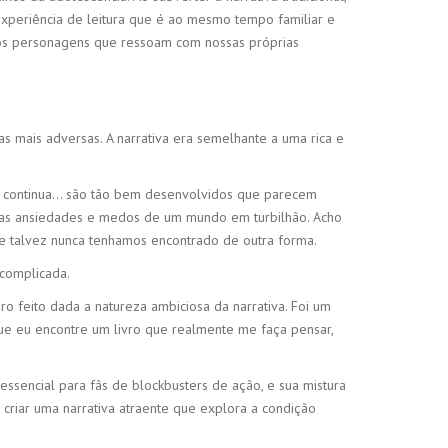
experiência de leitura que é ao mesmo tempo familiar e
mos personagens que ressoam com nossas próprias
as mais adversas. A narrativa era semelhante a uma rica e
ida continua… são tão bem desenvolvidos que parecem
e as ansiedades e medos de um mundo em turbilhão. Acho
ue talvez nunca tenhamos encontrado de outra forma.
 complicada.
o feito dada a natureza ambiciosa da narrativa. Foi um
ue eu encontre um livro que realmente me faça pensar,
ssencial para fãs de blockbusters de ação, e sua mistura
criar uma narrativa atraente que explora a condição