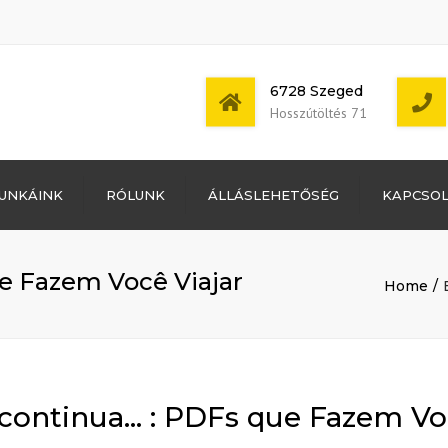
6728 Szeged
Hosszútöltés 71
Bejelentkezés
UNKÁINK
RÓLUNK
ÁLLÁSLEHETŐSÉG
KAPCSO
Bejegyzések
hírcsatorna
Mon - Sat: 7:00 -
Hozzászólások
17:00
hírcsatorna
ue Fazem Você Viajar
Home
WordPress
Magyarország
 continua… : PDFs que Fazem Vo