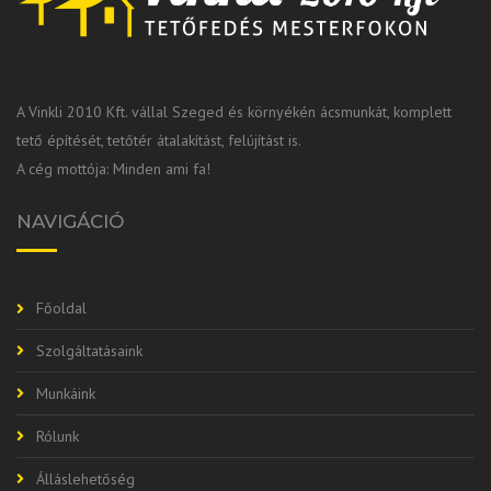
A Vinkli 2010 Kft. vállal Szeged és környékén ácsmunkát, komplett
tető építését, tetőtér átalakítást, felújítást is.
A cég mottója: Minden ami fa!
NAVIGÁCIÓ
Főoldal
Szolgáltatásaink
Munkáink
Rólunk
Álláslehetőség