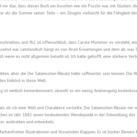
 mir klar, dass dieses Buch ein bisschen wie ein Puzzle war, mit Stücken, 
 als die Summe seiner Teile – ein Zeugnis vielleicht für die Fähigkeit des
chrieben, und fb2 ist offensichtlich, dass Carole Mortimer es versteht, ein
esselnd war. Letztendlich hängt es von Ihren Erwartungen und dem ab, was 
uch wenn es nicht allgemein beliebt ist. Ich hatte gehofft, eine stärkere Ve
en, aber die Die Satanischen Rituale hätte raffinierter sein können. Die We
n Einblick in diese Welt.
ng ist wirklich bemerkenswert, obwohl es ein wenig Anstrengung kostenlos
t, als ob ich eine Welt und Charaktere verließe, Die Satanischen Rituale mir
uches im Jahr 1882 einen bedeutenden Wendepunkt in der Entwicklung des K
ter ausbreiten und entwickeln.
n farbenfrohen Illustrationen und fesselnden Klappen. Es ist bücher Beweis f