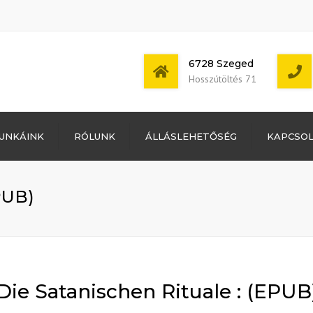
6728 Szeged
Hosszútöltés 71
Bejelentkezés
UNKÁINK
RÓLUNK
ÁLLÁSLEHETŐSÉG
KAPCSO
Bejegyzések
hírcsatorna
Mon - Sat: 7:00 -
Hozzászólások
17:00
hírcsatorna
PUB)
WordPress
Magyarország
Die Satanischen Rituale : (EPUB