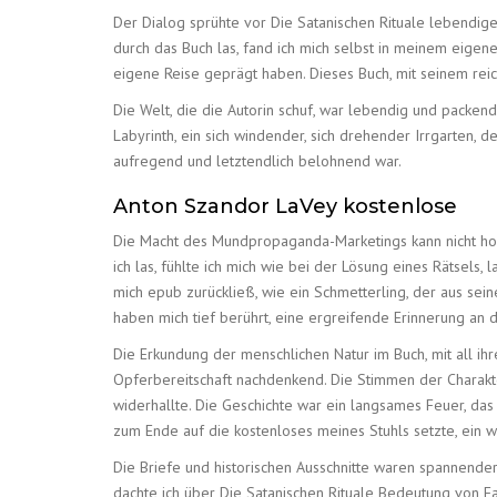
Der Dialog sprühte vor Die Satanischen Rituale lebendigen
durch das Buch las, fand ich mich selbst in meinem eige
eigene Reise geprägt haben. Dieses Buch, mit seinem reich
Die Welt, die die Autorin schuf, war lebendig und packen
Labyrinth, ein sich windender, sich drehender Irrgarten, 
aufregend und letztendlich belohnend war.
Anton Szandor LaVey kostenlose
Die Macht des Mundpropaganda-Marketings kann nicht hoch
ich las, fühlte ich mich wie bei der Lösung eines Rätsels
mich epub zurückließ, wie ein Schmetterling, der aus se
haben mich tief berührt, eine ergreifende Erinnerung an 
Die Erkundung der menschlichen Natur im Buch, mit all ihre
Opferbereitschaft nachdenkend. Die Stimmen der Charakter
widerhallte. Die Geschichte war ein langsames Feuer, das
zum Ende auf die kostenloses meines Stuhls setzte, ein wir
Die Briefe und historischen Ausschnitte waren spannender, 
dachte ich über Die Satanischen Rituale Bedeutung von F