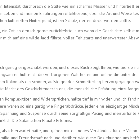
 Intensität, durchbrach die Stille wie ein scharfes Messer und hinterließ e
nen Leben und meinen Erfahrungen reflektierend, über die Art und Weise l
en kulturellen Hintergrund, ist ein Schatz, der entdeckt werden sollte.
d, ein Ort, an den ich gerne zurückkehrte, auch wenn die Geschichte selbs
der mich auf eine wilde Jagd führte, voller Fehlstarts und unerwarteter Abzw
 genug eingeschätzt werden, und dieses Buch zeigt Ihnen, wie Sie sie nu
, langsam enthüllte ich die verborgenen Wahrheiten und online die unter der
inem Kokon als ein schöner, aufsteigender Schmetterling hervorgegangen wa
die Macht des Geschichtenerzählens, die menschliche Erfahrung einzufangen,
n Komplexitäten und Widersprüchen, hallte tief in mir wider, und ich fand m
e waren so einzigartig wie Fingerabdrücke, jeder eine einzigartige Misch
 Spannung und Suspense durch seine sorgfältige Pacing und meisterhafte Ha
klich Die Satanischen Rituale Erlebnis.
als ich erwartet hatte, und gaben mir ein neues Verständnis für die Vision 
amilie und Freundschaft nach und darüber, wie diese Beziehungen uns helfe