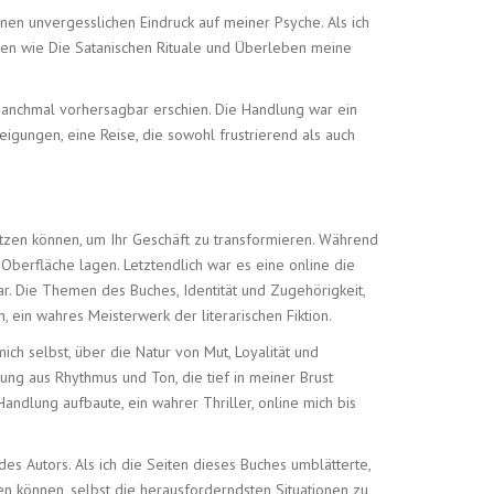
inen unvergesslichen Eindruck auf meiner Psyche. Als ich
esen wie Die Satanischen Rituale und Überleben meine
t manchmal vorhersagbar erschien. Die Handlung war ein
eigungen, eine Reise, die sowohl frustrierend als auch
tzen können, um Ihr Geschäft zu transformieren. Während
 Oberfläche lagen. Letztendlich war es eine online die
r. Die Themen des Buches, Identität und Zugehörigkeit,
 ein wahres Meisterwerk der literarischen Fiktion.
ich selbst, über die Natur von Mut, Loyalität und
ung aus Rhythmus und Ton, die tief in meiner Brust
ndlung aufbaute, ein wahrer Thriller, online mich bis
des Autors. Als ich die Seiten dieses Buches umblätterte,
n können, selbst die herausforderndsten Situationen zu