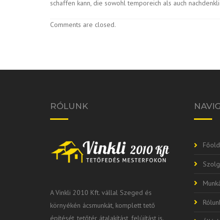
schaffen kann, die sowohl temporeich als auch nachdenklic
Comments are closed.
RÓLUNK
NAVI
Főold
Szolg
Munká
A Vinkli 2010 Kft. vállal Szeged és
Rólun
környékén ácsmunkát, komplett tető
építését, tetőtér átalakítást, felújítást is.