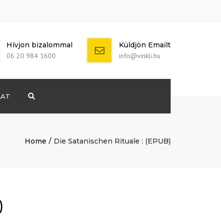
Hívjon bizalommal
Küldjön Emailt
06 20 984 1600
info@vinkli.hu
LAT
Search
+ 386 40 111
5555
info@yourdomain.com
Home
Die Satanischen Rituale : (EPUB)
)