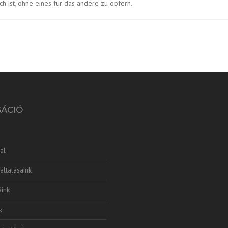
h ist, ohne eines für das andere zu opfern.
GÁCIÓ
al
áltatásaink
ink
k