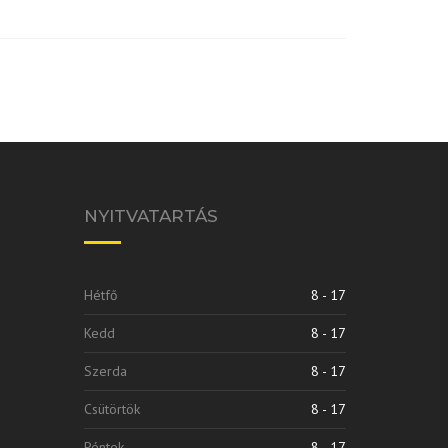
NYITVATARTÁS
Hétfő
8 - 17
Kedd
8 - 17
Szerda
8 - 17
Csütörtök
8 - 17
Péntek
8 - 17