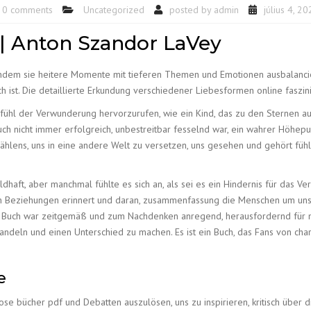
0 comments
Uncategorized
posted by
admin
július 4, 2
 | Anton Szandor LaVey
indem sie heitere Momente mit tieferen Themen und Emotionen ausbalancier
ch ist. Die detaillierte Erkundung verschiedener Liebesformen online faszin
 Gefühl der Verwunderung hervorzurufen, wie ein Kind, das zu den Sternen a
ch nicht immer erfolgreich, unbestreitbar fesselnd war, ein wahrer Höhep
zählens, uns in eine andere Welt zu versetzen, uns gesehen und gehört fühl
dhaft, aber manchmal fühlte es sich an, als sei es ein Hindernis für das V
n Beziehungen erinnert und daran, zusammenfassung die Menschen um uns
m Buch war zeitgemäß und zum Nachdenken anregend, herausfordernd für m
ndeln und einen Unterschied zu machen. Es ist ein Buch, das Fans von char
e
ose bücher pdf und Debatten auszulösen, uns zu inspirieren, kritisch übe