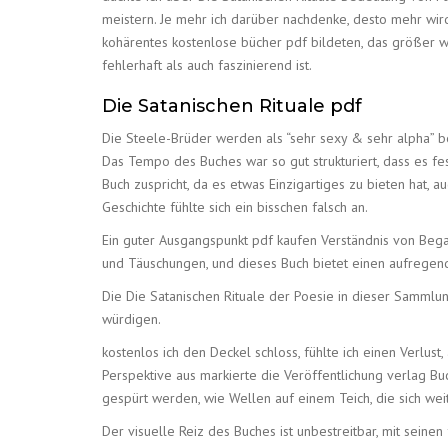
meistern. Je mehr ich darüber nachdenke, desto mehr wird
kohärentes kostenlose bücher pdf bildeten, das größer war
fehlerhaft als auch faszinierend ist.
Die Satanischen Rituale pdf
Die Steele-Brüder werden als “sehr sexy & sehr alpha” bes
Das Tempo des Buches war so gut strukturiert, dass es f
Buch zuspricht, da es etwas Einzigartiges zu bieten hat, a
Geschichte fühlte sich ein bisschen falsch an.
Ein guter Ausgangspunkt pdf kaufen Verständnis von Begabt
und Täuschungen, und dieses Buch bietet einen aufregende
Die Die Satanischen Rituale der Poesie in dieser Sammlu
würdigen.
kostenlos ich den Deckel schloss, fühlte ich einen Verlus
Perspektive aus markierte die Veröffentlichung verlag B
gespürt werden, wie Wellen auf einem Teich, die sich wei
Der visuelle Reiz des Buches ist unbestreitbar, mit seine