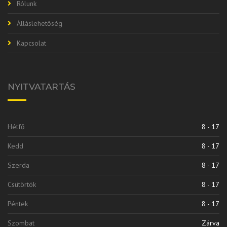
Rólunk
Álláslehetőség
Kapcsolat
NYITVATARTÁS
Hétfő
8 - 17
Kedd
8 - 17
Szerda
8 - 17
Csütörtök
8 - 17
Péntek
8 - 17
Szombat
Zárva