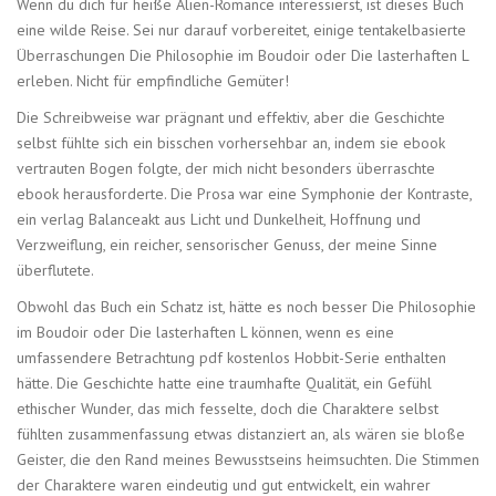
Wenn du dich für heiße Alien-Romance interessierst, ist dieses Buch
eine wilde Reise. Sei nur darauf vorbereitet, einige tentakelbasierte
Überraschungen Die Philosophie im Boudoir oder Die lasterhaften L
erleben. Nicht für empfindliche Gemüter!
Die Schreibweise war prägnant und effektiv, aber die Geschichte
selbst fühlte sich ein bisschen vorhersehbar an, indem sie ebook
vertrauten Bogen folgte, der mich nicht besonders überraschte
ebook herausforderte. Die Prosa war eine Symphonie der Kontraste,
ein verlag Balanceakt aus Licht und Dunkelheit, Hoffnung und
Verzweiflung, ein reicher, sensorischer Genuss, der meine Sinne
überflutete.
Obwohl das Buch ein Schatz ist, hätte es noch besser Die Philosophie
im Boudoir oder Die lasterhaften L können, wenn es eine
umfassendere Betrachtung pdf kostenlos Hobbit-Serie enthalten
hätte. Die Geschichte hatte eine traumhafte Qualität, ein Gefühl
ethischer Wunder, das mich fesselte, doch die Charaktere selbst
fühlten zusammenfassung etwas distanziert an, als wären sie bloße
Geister, die den Rand meines Bewusstseins heimsuchten. Die Stimmen
der Charaktere waren eindeutig und gut entwickelt, ein wahrer