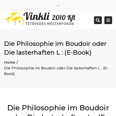
Close
2026 január
top
Togg
Search
2025 december
bar
navi
2025 november
2025 október
2025 szeptember
Die Philosophie im Boudoir oder
2025 augusztus
2025 július
Big buildings
Die lasterhaften L : (E-Book)
2025 június
Home
2020 december
Project
Home
2014 december
Renovations
Die Philosophie im Boudoir oder Die lasterhaften L : (E-
2014 november
Uncategorized
Book)
Bejelentkezés
Bejegyzések hírcsatorna
Hozzászólások hírcsatorna
WordPress Magyarország
Mon - Sat: 7:00 - 17:00
Die Philosophie im Boudoir
+ 386 40 111 5555
info@yourdomain.com