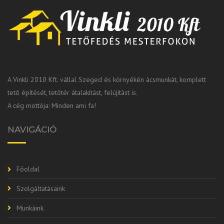
A Vinkli 2010 Kft. vállal Szeged és környékén ácsmunkát, komplett
tető építését, tetőtér átalakítást, felújítást is.
A cég mottója: Minden ami fa!
NAVIGÁCIÓ
Főoldal
Szolgáltatásaink
Munkáink