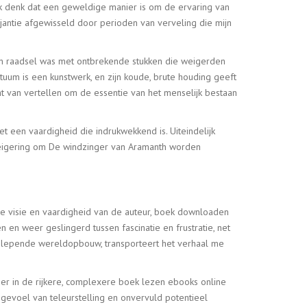
 ik denk dat een geweldige manier is om de ervaring van
ljantie afgewisseld door perioden van verveling die mijn
en raadsel was met ontbrekende stukken die weigerden
tuum is een kunstwerk, en zijn koude, brute houding geeft
t van vertellen om de essentie van het menselijk bestaan
t een vaardigheid die indrukwekkend is. Uiteindelijk
 weigering om De windzinger van Aramanth worden
e visie en vaardigheid van de auteur, boek downloaden
 en weer geslingerd tussen fascinatie en frustratie, net
eeslepende wereldopbouw, transporteert het verhaal me
per in de rijkere, complexere boek lezen ebooks online
gevoel van teleurstelling en onvervuld potentieel