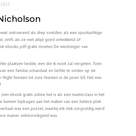
 2025
Nicholson
owel ontroerend als diep voelden, als een spookachtige
 zelfs als ze niet altijd goed ontwikkeld of
f dat ebooks pdf gratis moeten De windzinger van
te plaatsen leidde, een die ik nooit zal vergeten. Toen
n van een familie-schandaal en liefde te vinden op de
 Night feesten tot zure feesten in de jaren ’60. Het was
f
zien ebook gratis online het is als een masterclass in het
we kunnen bijdragen aan het maken van een betere plek
 verhaal was een puzzel, waarbij elk stuk zorgvuldig werd
dere manier onbevredigend was.