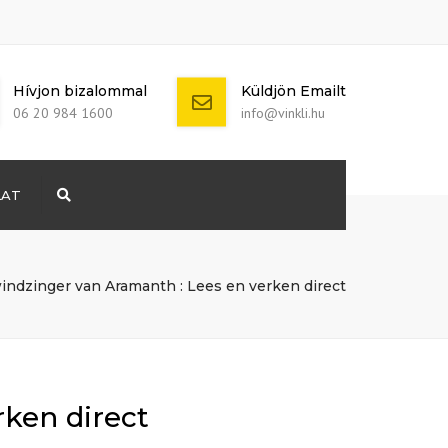
Hívjon bizalommal
Küldjön Emailt
06 20 984 1600
info@vinkli.hu
LAT
Search
+ 386 40 111
5555
info@yourdomain.com
indzinger van Aramanth : Lees en verken direct
ken direct