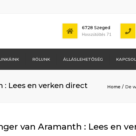
6728 Szeged
Hosszútöltés 71
Bejelentkezés
UNKÁINK
RÓLUNK
ÁLLÁSLEHETŐSÉG
KAPCSO
Bejegyzések
hírcsatorna
Mon - Sat: 7:00 -
Hozzászólások
17:00
hírcsatorna
: Lees en verken direct
Home
De w
WordPress
Magyarország
nger van Aramanth : Lees en ver