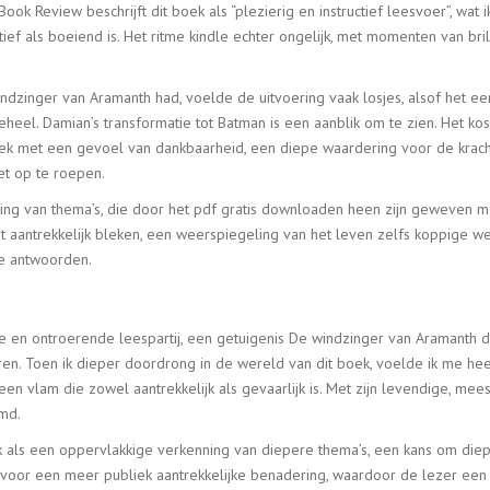
ok Review beschrijft dit boek als “plezierig en instructief leesvoer”, wat
ief als boeiend is. Het ritme kindle echter ongelijk, met momenten van bri
zinger van Aramanth had, voelde de uitvoering vaak losjes, alsof het e
el. Damian’s transformatie tot Batman is een aanblik om te zien. Het kos
oek met een gevoel van dankbaarheid, een diepe waardering voor de krach
t op te roepen.
ing van thema’s, die door het pdf gratis downloaden heen zijn geweven me
st aantrekkelijk bleken, een weerspiegeling van het leven zelfs koppige
e antwoorden.
 en ontroerende leespartij, een getuigenis De windzinger van Aramanth d
en. Toen ik dieper doordrong in de wereld van dit boek, voelde ik me heen
en vlam die zowel aantrekkelijk als gevaarlijk is. Met zijn levendige, m
emd.
jk als een oppervlakkige verkenning van diepere thema’s, een kans om die
 voor een meer publiek aantrekkelijke benadering, waardoor de lezer een 