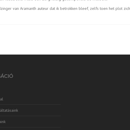
ndzinger van Aramanth auteur dat ik betrokken bleef, zelfs toen het plot 
GÁCIÓ
al
áltatásaink
ink