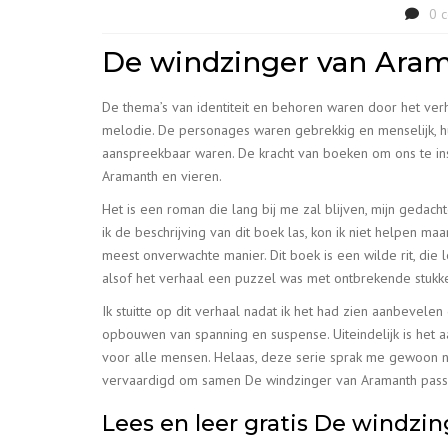
0 
De windzinger van Arama
De thema’s van identiteit en behoren waren door het ver
melodie. De personages waren gebrekkig en menselijk, hun
aanspreekbaar waren. De kracht van boeken om ons te insp
Aramanth en vieren.
Het is een roman die lang bij me zal blijven, mijn gedac
ik de beschrijving van dit boek las, kon ik niet helpen ma
meest onverwachte manier. Dit boek is een wilde rit, die 
alsof het verhaal een puzzel was met ontbrekende stukken,
Ik stuitte op dit verhaal nadat ik het had zien aanbevelen
opbouwen van spanning en suspense. Uiteindelijk is het
voor alle mensen. Helaas, deze serie sprak me gewoon nie
vervaardigd om samen De windzinger van Aramanth passe
Lees en leer gratis De windzi