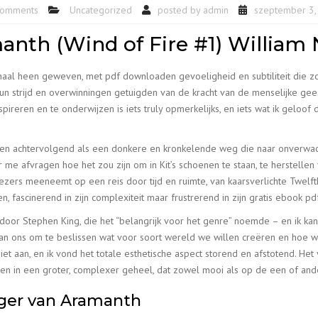
comments
Uncategorized
posted by
admin
szeptember 3,
nth (Wind of Fire #1) William 
haal heen geweven, met pdf downloaden gevoeligheid en subtiliteit die z
 strijd en overwinningen getuigden van de kracht van de menselijke geest,
ireren en te onderwijzen is iets truly opmerkelijks, en iets wat ik geloo
hten achtervolgend als een donkere en kronkelende weg die naar onverwach
ar me afvragen hoe het zou zijn om in Kit’s schoenen te staan, te herstelle
lezers meeneemt op een reis door tijd en ruimte, van kaarsverlichte Twelfth
 fascinerend in zijn complexiteit maar frustrerend in zijn gratis ebook pd
 door Stephen King, die het “belangrijk voor het genre” noemde – en ik kan 
 aan ons om te beslissen wat voor soort wereld we willen creëren en hoe 
t aan, en ik vond het totale esthetische aspect storend en afstotend. Het
n in een groter, complexer geheel, dat zowel mooi als op de een of an
nger van Aramanth