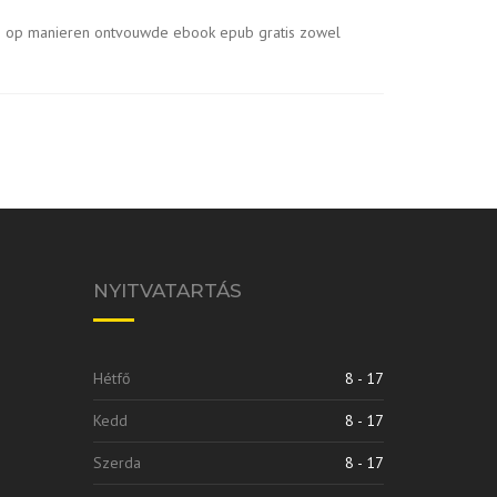
zich op manieren ontvouwde ebook epub gratis zowel
NYITVATARTÁS
Hétfő
8 - 17
Kedd
8 - 17
Szerda
8 - 17