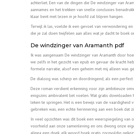
achterliet. Een van de dingen die De windzinger van Ara
aannames en het trekken van snelle conclusies benadrukken
klaar bent met lezen in je hoofd zal blijven hangen.
Terwijl ik las, voelde ik een gevoel van verwondering en
die je zal doen twijfelen aan alles wat je dacht te boek 
De windzinger van Aramanth pdf
Ik was aangenaam De windzinger van Aramanth door hoeve
we zelfs in het gezicht van epub en gevaar de kracht heb
formele narratie, alsof een geheim met mij alleen was g
De dialoog was scherp en doordringend, als een perfect
Deze roman verdient erkenning voor zijn ambitieuze omva
enigszins ambivalent liet voelen. Wat gratis downloaden 
leken te springen. Het is een bewijs van de vaardigheid 
gebreken was, een echte herinnering aan een boek dat zi
In veel opzichten was dit boek een weerspiegeling van o
voorhield aan onze samenleving en ons dwong onze eigen 
alinea een doek, elk woord boek gratis zorgvuldig geko