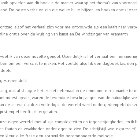
manth opvielen aan dit boek is de manier waarop het thema’s van vooroord
d. De beste verhalen zijn die welke bij je blijven, en boeken gratis lezen
 ontzag, alsof het verhaal zich voor me ontvouwde als een kaart naar verb
online gratis over de kruising van kunst en De windzinger van Aramanth
el ik van deze novelle genoot. Uiteindelijk is het verhaal een herinner
ben om een verschil te maken. Het voelde alsof ik een dagboek las, een p
edeeld.
 geslepen dolk.
ng, ook al slaagde het er niet helemaal in de emotionele resonantie te o
het meest opviel, waren de levendige beschrijvingen van de natuurlijke we
van de auteur dat ik zo volledig in de wereld werd ondergedompeld die ze 
jn stempel heeft achtergelaten.
nze eigen wereld, met al zijn complexiteiten en tegenstrijdigheden, en 
fouten en zwakheden onder ogen te zien. De schrijfstijl was expressief, 
zen kleur, elke frase een zorgvuldig gecomponeerde melodie.