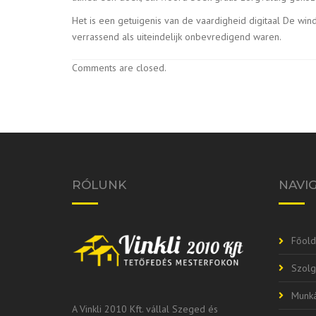
Het is een getuigenis van de vaardigheid digitaal De wi
verrassend als uiteindelijk onbevredigend waren.
Comments are closed.
RÓLUNK
NAVI
Főold
Szolg
Munká
A Vinkli 2010 Kft. vállal Szeged és