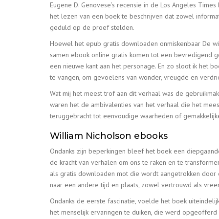
Eugene D. Genovese’s recensie in de Los Angeles Times Bo
het lezen van een boek te beschrijven dat zowel informat
geduld op de proef stelden.
Hoewel het epub gratis downloaden onmiskenbaar De wind
samen ebook online gratis komen tot een bevredigend gehe
een nieuwe kant aan het personage. En zo sloot ik het b
te vangen, om gevoelens van wonder, vreugde en verdrie
Wat mij het meest trof aan dit verhaal was de gebruikmak
waren het de ambivalenties van het verhaal die het mee
teruggebracht tot eenvoudige waarheden of gemakkelijk
William Nicholson ebooks
Ondanks zijn beperkingen bleef het boek een diepgaande
de kracht van verhalen om ons te raken en te transformer
als gratis downloaden mot die wordt aangetrokken door e
naar een andere tijd en plaats, zowel vertrouwd als vre
Ondanks de eerste fascinatie, voelde het boek uiteindeli
het menselijk ervaringen te duiken, die werd opgeofferd