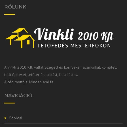
RÓLUNK
A Vinkli 2010 Kft. vállal Szeged és környékén ácsmunkát, komplett
tető építését, tetőtér átalakítást, felújítást is.
A cég mottója: Minden ami fa!
NAVIGÁCIÓ
Főoldal