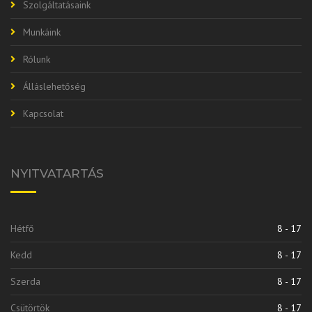
Szolgáltatásaink
Munkáink
Rólunk
Álláslehetőség
Kapcsolat
NYITVATARTÁS
Hétfő
8 - 17
Kedd
8 - 17
Szerda
8 - 17
Csütörtök
8 - 17