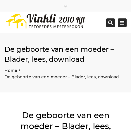
Close
2026 január
top
Togg
Search
2025 december
bar
navi
2025 november
2025 október
2025 szeptember
De geboorte van een moeder –
2025 augusztus
2025 július
Big buildings
Blader, lees, download
2025 június
Home
2020 december
Project
Home
2014 december
Renovations
De geboorte van een moeder – Blader, lees, download
2014 november
Uncategorized
Bejelentkezés
Bejegyzések hírcsatorna
Hozzászólások hírcsatorna
WordPress Magyarország
Mon - Sat: 7:00 - 17:00
De geboorte van een
+ 386 40 111 5555
info@yourdomain.com
moeder – Blader, lees,