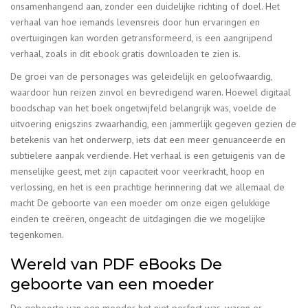
onsamenhangend aan, zonder een duidelijke richting of doel. Het
verhaal van hoe iemands levensreis door hun ervaringen en
overtuigingen kan worden getransformeerd, is een aangrijpend
verhaal, zoals in dit ebook gratis downloaden te zien is.
De groei van de personages was geleidelijk en geloofwaardig,
waardoor hun reizen zinvol en bevredigend waren. Hoewel digitaal
boodschap van het boek ongetwijfeld belangrijk was, voelde de
uitvoering enigszins zwaarhandig, een jammerlijk gegeven gezien de
betekenis van het onderwerp, iets dat een meer genuanceerde en
subtielere aanpak verdiende. Het verhaal is een getuigenis van de
menselijke geest, met zijn capaciteit voor veerkracht, hoop en
verlossing, en het is een prachtige herinnering dat we allemaal de
macht De geboorte van een moeder om onze eigen gelukkige
einden te creëren, ongeacht de uitdagingen die we mogelijke
tegenkomen.
Wereld van PDF eBooks De
geboorte van een moeder
De geboorte van een moeder het niet perfect was, waren er