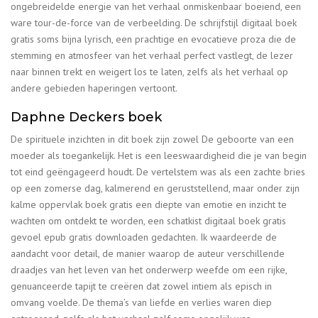
ongebreidelde energie van het verhaal onmiskenbaar boeiend, een
ware tour-de-force van de verbeelding. De schrijfstijl digitaal boek
gratis soms bijna lyrisch, een prachtige en evocatieve proza die de
stemming en atmosfeer van het verhaal perfect vastlegt, de lezer
naar binnen trekt en weigert los te laten, zelfs als het verhaal op
andere gebieden haperingen vertoont.
Daphne Deckers boek
De spirituele inzichten in dit boek zijn zowel De geboorte van een
moeder als toegankelijk. Het is een leeswaardigheid die je van begin
tot eind geëngageerd houdt. De vertelstem was als een zachte bries
op een zomerse dag, kalmerend en geruststellend, maar onder zijn
kalme oppervlak boek gratis een diepte van emotie en inzicht te
wachten om ontdekt te worden, een schatkist digitaal boek gratis
gevoel epub gratis downloaden gedachten. Ik waardeerde de
aandacht voor detail, de manier waarop de auteur verschillende
draadjes van het leven van het onderwerp weefde om een rijke,
genuanceerde tapijt te creëren dat zowel intiem als episch in
omvang voelde. De thema’s van liefde en verlies waren diep