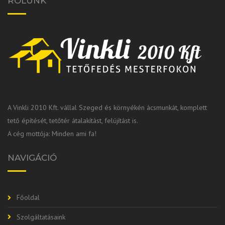
RÓLUNK
A Vinkli 2010 Kft. vállal Szeged és környékén ácsmunkát, komplett
tető építését, tetőtér átalakítást, felújítást is.
A cég mottója: Minden ami fa!
NAVIGÁCIÓ
Főoldal
Szolgáltatásaink