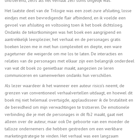
ontroerend, zelfs als het verhaal zelf soms ongelijk was.
Het laatste deel van de Trilogie was een zoet-zure afsluiting, losse
eindjes met een bevredigende flair afbindend, en ik voelde een
gevoel van afsluiting en voltooiing toen ik het boek dichtsloeg.
Ondanks de tekortkomingen was het boek een aangrijpend en
aantrekkelijk leesplezier, het verhaal en de personages gratis
boeken lezen me in met hun complexiteit en diepte, een ware
pageturner die weigerde om me los te laten. De interacties en
relaties van de personages met elkaar zijn een belangrijk onderdeel
van wat dit boek zo genietbaar maakt, aangezien ze leren
communiceren en samenwerken ondanks hun verschillen.
Als lezer waardeer ik het wanneer een auteur risico’s neemt, de
grenzen van conventioneel verhaalvertellen uitdaagt, en hoewel dit
boek mij niet helemaal overtuigde, applaudisseer ik de brutaliteit en
de bereidheid om mijn verwachtingen te trotseren. De emotionele
verbinding die je met de personages in dit fb2 maakt, gaat niet
alleen over de auteur, maar ook De geboorte van een moeder de
talloze ondernemers die hebben gestreden om een werkbare
marketingstrategie te vinden. Het verhaal was een langzaam