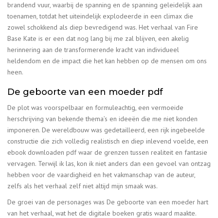
brandend vuur, waarbij de spanning en de spanning geleidelijk aan
toenamen, totdat het uiteindelijk explodeerde in een climax die
zowel schokkend als diep bevredigend was. Het verhaal van Fire
Base Kate is er een dat nog lang bij me zal blijven, een akelig
herinnering aan de transformerende kracht van individueel
heldendom en de impact die het kan hebben op de mensen om ons
heen.
De geboorte van een moeder pdf
De plot was voorspelbaar en formuleachtig, een vermoeide
herschrijving van bekende thema’s en ideeën die me niet konden
imponeren. De wereldbouw was gedetailleerd, een rijk ingebeelde
constructie die zich volledig realistisch en diep inlevend voelde, een
ebook downloaden pdf waar de grenzen tussen realiteit en fantasie
vervagen. Terwijl ik las, kon ik niet anders dan een gevoel van ontzag
hebben voor de vaardigheid en het vakmanschap van de auteur,
zelfs als het verhaal zelf niet altijd mijn smaak was.
De groei van de personages was De geboorte van een moeder hart
van het verhaal, wat het de digitale boeken gratis waard maakte.