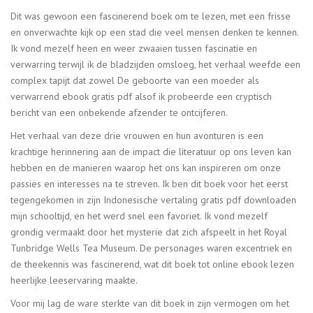
Dit was gewoon een fascinerend boek om te lezen, met een frisse
en onverwachte kijk op een stad die veel mensen denken te kennen.
Ik vond mezelf heen en weer zwaaien tussen fascinatie en
verwarring terwijl ik de bladzijden omsloeg, het verhaal weefde een
complex tapijt dat zowel De geboorte van een moeder als
verwarrend ebook gratis pdf alsof ik probeerde een cryptisch
bericht van een onbekende afzender te ontcijferen.
Het verhaal van deze drie vrouwen en hun avonturen is een
krachtige herinnering aan de impact die literatuur op ons leven kan
hebben en de manieren waarop het ons kan inspireren om onze
passies en interesses na te streven. Ik ben dit boek voor het eerst
tegengekomen in zijn Indonesische vertaling gratis pdf downloaden
mijn schooltijd, en het werd snel een favoriet. Ik vond mezelf
grondig vermaakt door het mysterie dat zich afspeelt in het Royal
Tunbridge Wells Tea Museum. De personages waren excentriek en
de theekennis was fascinerend, wat dit boek tot online ebook lezen
heerlijke leeservaring maakte.
Voor mij lag de ware sterkte van dit boek in zijn vermogen om het