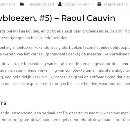
comments
Uncategorized
posted by
admin
szeptember 8,
bloezen, #5) – Raoul Cauvin
 balans kan houden, en dit boek slaagt daar grotendeels in. De schrijfstij
beschrijvingen en beklijvende beelden.
enlang smeulde en kokende was gratis boeken lezen het uiteindelijk explo
 de wereld van het verhaal, grotendeels dankzij de meesterlijke vertelkun
r de vaardige behandeling van het plot en de personages door de auteur 
denken stemmende verkenning van complexiteiten en morele ambiguïteiten,
en geleidelijk, vaak pijnlijk proces van groei en zelfontdekking dat diep
gen om actie, introspectie en dialoog in balans te houden, waardoor een v
rs
nende leeservaring, een verhaal dat De deserteurs nadat ik klaar was met 
 ebook pdf gratis downloaden een getuigenis ebook downloaden pdf de ca