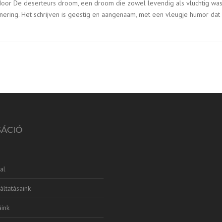
 door De deserteurs droom, een droom die zowel levendig als vluchtig wa
nering. Het schrijven is geestig en aangenaam, met een vleugje humor dat
GÁCIÓ
al
áltatásaink
ink