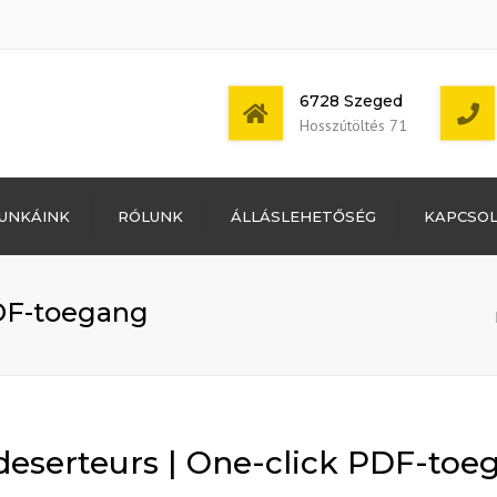
6728 Szeged
Hosszútöltés 71
Bejelentkezés
UNKÁINK
RÓLUNK
ÁLLÁSLEHETŐSÉG
KAPCSO
Bejegyzések
hírcsatorna
Mon - Sat: 7:00 -
Hozzászólások
17:00
hírcsatorna
PDF-toegang
WordPress
Magyarország
deserteurs | One-click PDF-toe