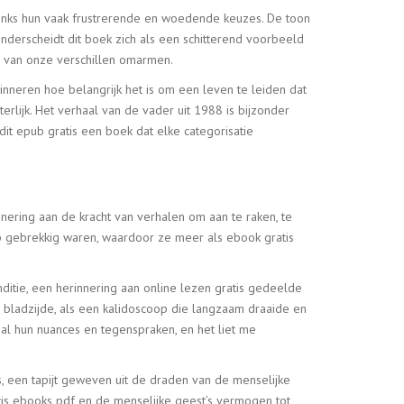
ndanks hun vaak frustrerende en woedende keuzes. De toon
 onderscheidt dit boek zich als een schitterend voorbeeld
g van onze verschillen omarmen.
erinneren hoe belangrijk het is om een leven te leiden dat
rlijk. Het verhaal van de vader uit 1988 is bijzonder
dit epub gratis een boek dat elke categorisatie
nering aan de kracht van verhalen om aan te raken, te
p gebrekkig waren, waardoor ze meer als ebook gratis
itie, een herinnering aan online lezen gratis gedeelde
bladzijde, als een kalidoscoop die langzaam draaide en
al hun nuances en tegenspraken, en het liet me
s, een tapijt geweven uit de draden van de menselijke
tis ebooks pdf en de menselijke geest’s vermogen tot