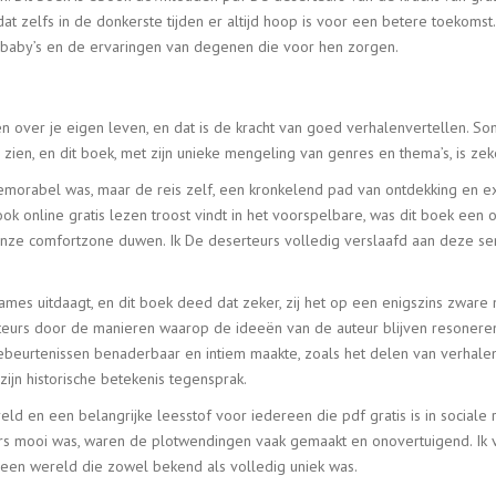
 dat zelfs in de donkerste tijden er altijd hoop is voor een betere toekoms
n baby’s en de ervaringen van degenen die voor hen zorgen.
en over je eigen leven, en dat is de kracht van goed verhalenvertellen. So
 zien, en dit boek, met zijn unieke mengeling van genres en thema’s, is ze
emorabel was, maar de reis zelf, een kronkelend pad van ontdekking en e
book online gratis lezen troost vindt in het voorspelbare, was dit boek ee
 onze comfortzone duwen. Ik De deserteurs volledig verslaafd aan deze ser
mes uitdaagt, en dit boek deed dat zeker, zij het op een enigszins zware 
teurs door de manieren waarop de ideeën van de auteur blijven resonere
gebeurtenissen benaderbaar en intiem maakte, zoals het delen van verhalen
ijn historische betekenis tegensprak.
eld en een belangrijke leesstof voor iedereen die pdf gratis is in sociale 
s mooi was, waren de plotwendingen vaak gemaakt en onovertuigend. Ik ve
een wereld die zowel bekend als volledig uniek was.