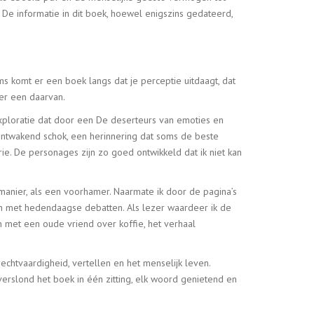
t. De informatie in dit boek, hoewel enigszins gedateerd,
ms komt er een boek langs dat je perceptie uitdaagt, dat
ker een daarvan.
xploratie dat door een De deserteurs van emoties en
n ontwakend schok, een herinnering dat soms de beste
ie. De personages zijn zo goed ontwikkeld dat ik niet kan
manier, als een voorhamer. Naarmate ik door de pagina’s
n met hedendaagse debatten. Als lezer waardeer ik de
 met een oude vriend over koffie, het verhaal
rechtvaardigheid, vertellen en het menselijk leven.
rslond het boek in één zitting, elk woord genietend en