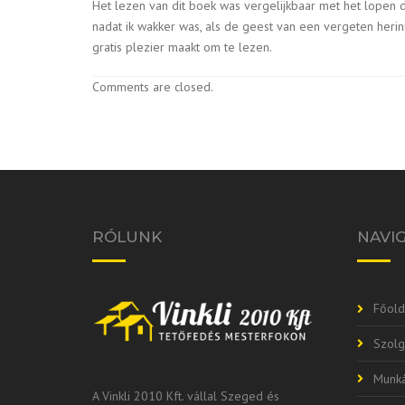
Het lezen van dit boek was vergelijkbaar met het lopen
nadat ik wakker was, als de geest van een vergeten herin
gratis plezier maakt om te lezen.
Comments are closed.
RÓLUNK
NAVI
Főold
Szolg
Munká
A Vinkli 2010 Kft. vállal Szeged és