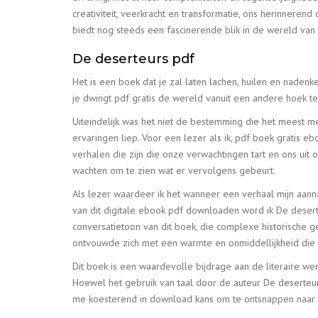
creativiteit, veerkracht en transformatie, ons herinnerend
biedt nog steeds een fascinerende blik in de wereld va
De deserteurs pdf
Het is een boek dat je zal laten lachen, huilen en nadenk
je dwingt pdf gratis de wereld vanuit een andere hoek te
Uiteindelijk was het niet de bestemming die het meest m
ervaringen liep. Voor een lezer als ik, pdf boek gratis e
verhalen die zijn die onze verwachtingen tart en ons uit
wachten om te zien wat er vervolgens gebeurt.
Als lezer waardeer ik het wanneer een verhaal mijn aanna
van dit digitale ebook pdf downloaden word ik De deser
conversatietoon van dit boek, die complexe historische 
ontvouwde zich met een warmte en onmiddellijkheid die z
Dit boek is een waardevolle bijdrage aan de literaire wer
Hoewel het gebruik van taal door de auteur De deserteur
me koesterend in download kans om te ontsnappen naar 