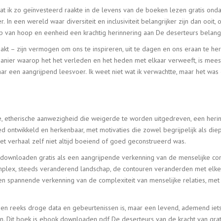
dat ik zo geïnvesteerd raakte in de levens van de boeken lezen gratis o
In een wereld waar diversiteit en inclusiviteit belangrijker zijn dan ooit,
ap van hoop en eenheid een krachtig herinnering aan De deserteurs belan
 maakt – zijn vermogen om ons te inspireren, uit te dagen en ons eraan te h
manier waarop het het verleden en het heden met elkaar verweeft, is meeste
ar een aangrijpend leesvoer. Ik weet niet wat ik verwachtte, maar het was 
e, etherische aanwezigheid die weigerde te worden uitgedreven, een herin
ontwikkeld en herkenbaar, met motivaties die zowel begrijpelijk als die
 het verhaal zelf niet altijd boeiend of goed geconstrueerd was.
ownloaden gratis als een aangrijpende verkenning van de menselijke cond
mplex, steeds veranderend landschap, de contouren veranderden met elke 
 spannende verkenning van de complexiteit van menselijke relaties, met 
 een reeks droge data en gebeurtenissen is, maar een levend, ademend iet
den. Dit boek is ebook downloaden pdf De deserteurs van de kracht van gra