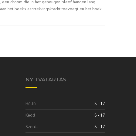
s, een droom die in het geheugen bleef hangen lang
 aan het boek’s aantrekkingskracht toevoegt en het boek
NYITVATARTÁS
Hétfő
8 - 17
Kedd
8 - 17
Szerda
8 - 17