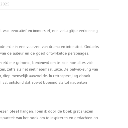
 2025
l was evocatief en immersief, een zintuiglijke verkenning
deerde in een vuurzee van drama en intensiteit. Ondanks
st van de auteur en de goed ontwikkelde personages.
hield me geboeid, benieuwd om te zien hoe alles zich
 zelfs als het niet helemaal lukte. De ontwikkeling van
, diep menselijk aanvoelde. In retrospect, lag ebook
erhaal ontstond dat zowel boeiend als tot nadenken
lezen bleef hangen. Toen ik door de boek gratis lezen
paciteit van het boek om te inspireren en gedachten op