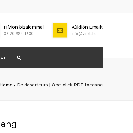
Hívjon bizalommal
Küldjön Emailt
06 20 984 1600
info@vinkli.hu
LAT
Search
+ 386 40 111
5555
info@yourdomain.com
Home
De deserteurs | One-click PDF-toegang
gang