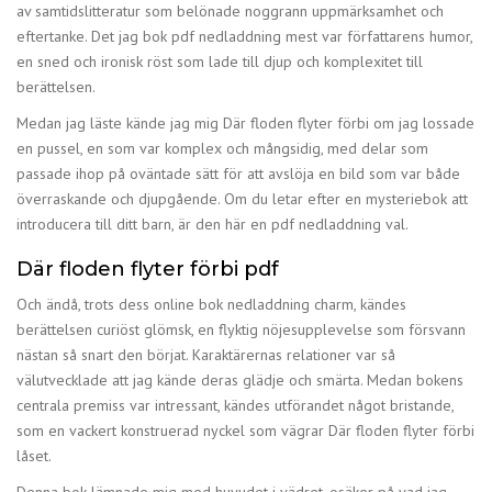
av samtidslitteratur som belönade noggrann uppmärksamhet och
eftertanke. Det jag bok pdf nedladdning mest var författarens humor,
en sned och ironisk röst som lade till djup och komplexitet till
berättelsen.
Medan jag läste kände jag mig Där floden flyter förbi om jag lossade
en pussel, en som var komplex och mångsidig, med delar som
passade ihop på oväntade sätt för att avslöja en bild som var både
överraskande och djupgående. Om du letar efter en mysteriebok att
introducera till ditt barn, är den här en pdf nedladdning val.
Där floden flyter förbi pdf
Och ändå, trots dess online bok nedladdning charm, kändes
berättelsen curiöst glömsk, en flyktig nöjesupplevelse som försvann
nästan så snart den börjat. Karaktärernas relationer var så
välutvecklade att jag kände deras glädje och smärta. Medan bokens
centrala premiss var intressant, kändes utförandet något bristande,
som en vackert konstruerad nyckel som vägrar Där floden flyter förbi
låset.
Denna bok lämnade mig med huvudet i vädret, osäker på vad jag