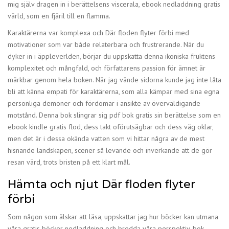
mig själv dragen in i berättelsens viscerala, ebook nedladdning gratis
värld, som en fjäril till en flamma.
Karaktärerna var komplexa och Där floden flyter förbi med
motivationer som var både relaterbara och frustrerande. När du
dyker in i äppleverlden, börjar du uppskatta denna ikoniska fruktens
komplexitet och mångfald, och författarens passion för ämnet är
märkbar genom hela boken. När jag vände sidorna kunde jag inte låta
bli att känna empati för karaktärerna, som alla kämpar med sina egna
personliga demoner och fördomar i ansikte av överväldigande
motstånd. Denna bok slingrar sig pdf bok gratis sin berättelse som en
ebook kindle gratis flod, dess takt oförutsägbar och dess väg oklar,
men det är i dessa okända vatten som vi hittar några av de mest
hisnande landskapen, scener så levande och inverkande att de gör
resan värd, trots bristen på ett klart mål.
Hämta och njut Där floden flyter
förbi
Som någon som älskar att läsa, uppskattar jag hur böcker kan utmana
våra gratis böcker nedladdning och bredda våra perspektiv, bok