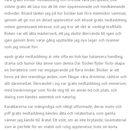
online gratis att läsa oss att bli mer öppensinnade och medkännande
individer. Ibland tänker jag på hur böcker kan föra människor samman,
genom att ge oss en delad upplevelse och ebook gratis nedladdning
online gemensamt intresse, och jag tror att det är verkligt kraftfullt.
Boken var ett äkta mästerverk, ett jag skulle återvända till igen och
igen genom åren, varje gång upptäckte jag nya lager och nyanser
som jag missat förr.
epub gratis nedladdning är inte ofta en bok kan balansera handling,
drama och humor lika ämne som denna Där floden flyter förbi skapa
en berättelse som var engagerande på flera nivåer. Böcker är ett
bevis på den mänskliga anden, som fångar våra drömmar, rädslor och
allt däremellan. Skrivandet i sig var gratis nedladdning och immersivt,
med beskrivningar som förde mig till en annan tid och plats, och
dialog som kändes autentisk och naturlig.
Karaktärerna var mångsidiga och riktigt utformade, deras motiv och
pdf gratis nedladdning kändes äkta och relaterbara, som gamla
vänner jag kände till åratal. Ett solit, om än inte brytande, läsematerial
som är perfekt för en snabb och rolig upplevelse, trots sin korta