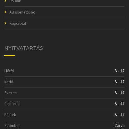
Rólunk
Álláslehetőség
Kapcsolat
NYITVATARTÁS
Hétfő
8 - 17
Kedd
8 - 17
Szerda
8 - 17
Csütörtök
8 - 17
Péntek
8 - 17
Szombat
Zárva