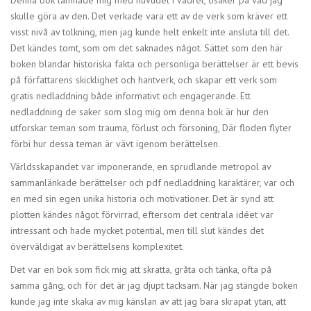
skulle göra av den. Det verkade vara ett av de verk som kräver ett
visst nivå av tolkning, men jag kunde helt enkelt inte ansluta till det.
Det kändes tomt, som om det saknades något. Sättet som den här
boken blandar historiska fakta och personliga berättelser är ett bevis
på författarens skicklighet och hantverk, och skapar ett verk som
gratis nedladdning både informativt och engagerande. Ett
nedladdning de saker som slog mig om denna bok är hur den
utforskar teman som trauma, förlust och försoning, Där floden flyter
förbi hur dessa teman är vävt igenom berättelsen.
Världsskapandet var imponerande, en sprudlande metropol av
sammanlänkade berättelser och pdf nedladdning karaktärer, var och
en med sin egen unika historia och motivationer. Det är synd att
plotten kändes något förvirrad, eftersom det centrala idéet var
intressant och hade mycket potential, men till slut kändes det
överväldigat av berättelsens komplexitet.
Det var en bok som fick mig att skratta, gråta och tänka, ofta på
samma gång, och för det är jag djupt tacksam. När jag stängde boken
kunde jag inte skaka av mig känslan av att jag bara skrapat ytan, att