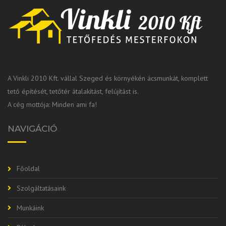
A Vinkli 2010 Kft. vállal Szeged és környékén ácsmunkát, komplett
tető építését, tetőtér átalakítást, felújítást is.
A cég mottója: Minden ami fa!
NAVIGÁCIÓ
Főoldal
Szolgáltatásaink
Munkáink