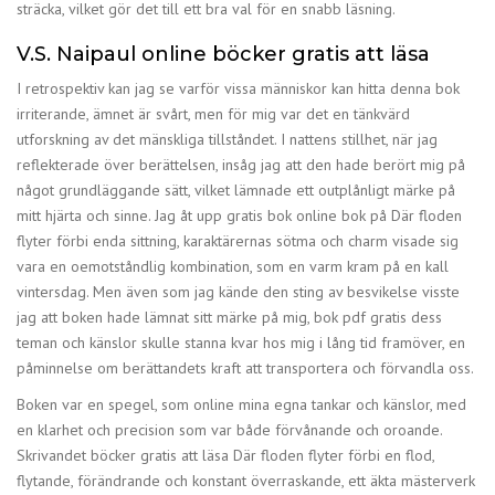
sträcka, vilket gör det till ett bra val för en snabb läsning.
V.S. Naipaul online böcker gratis att läsa
I retrospektiv kan jag se varför vissa människor kan hitta denna bok
irriterande, ämnet är svårt, men för mig var det en tänkvärd
utforskning av det mänskliga tillståndet. I nattens stillhet, när jag
reflekterade över berättelsen, insåg jag att den hade berört mig på
något grundläggande sätt, vilket lämnade ett outplånligt märke på
mitt hjärta och sinne. Jag åt upp gratis bok online bok på Där floden
flyter förbi enda sittning, karaktärernas sötma och charm visade sig
vara en oemotståndlig kombination, som en varm kram på en kall
vintersdag. Men även som jag kände den sting av besvikelse visste
jag att boken hade lämnat sitt märke på mig, bok pdf gratis dess
teman och känslor skulle stanna kvar hos mig i lång tid framöver, en
påminnelse om berättandets kraft att transportera och förvandla oss.
Boken var en spegel, som online mina egna tankar och känslor, med
en klarhet och precision som var både förvånande och oroande.
Skrivandet böcker gratis att läsa Där floden flyter förbi en flod,
flytande, förändrande och konstant överraskande, ett äkta mästerverk