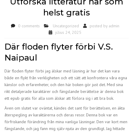
Utforska litteratur när som
helst gratis
0 comments
Uncategorized
posted by
admin
július 24, 2025
Där floden flyter förbi V.S.
Naipaul
Där floden flyter förbi jag älskar med läsning är hur det kan vara
både en flykt från verkligheten och ett sätt att konfrontera våra egna
känslor och erfarenheter, och den här boken gör just det. Med sina
rikt detaljerade karaktärer och fängslande berättelse är denna bok
ett epub gratis för alla som älskar att förlora sig i att bra bok.
Även om slutet var oväntat, kändes det sant för berättelsen, en äkta
återspegling av karaktärerna och deras resor. Denna bok var en
förfriskande förändring från mina vanliga läsningar. Den var kort men
fängslande, och jag fann mig själv njuta av den grundligt. Jag hittade