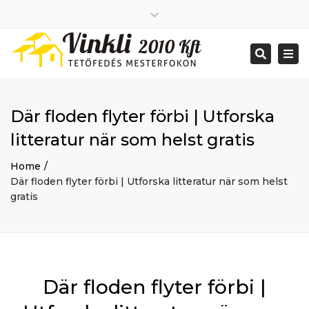
Close
2026 január
top
Togg
Search
2025 december
bar
navi
2025 november
2025 október
2025 szeptember
Där floden flyter förbi | Utforska
2025 augusztus
2025 július
Big buildings
litteratur när som helst gratis
2025 június
Home
2020 december
Project
Home
2014 december
Renovations
Där floden flyter förbi | Utforska litteratur när som helst
2014 november
Uncategorized
gratis
Bejelentkezés
Bejegyzések hírcsatorna
Hozzászólások hírcsatorna
WordPress Magyarország
Mon - Sat: 7:00 - 17:00
Där floden flyter förbi |
+ 386 40 111 5555
info@yourdomain.com