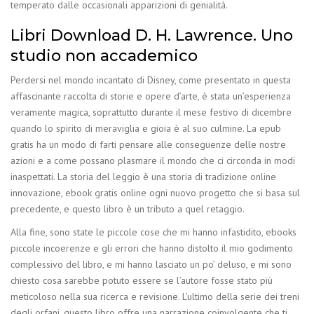
temperato dalle occasionali apparizioni di genialità.
Libri Download D. H. Lawrence. Uno
studio non accademico
Perdersi nel mondo incantato di Disney, come presentato in questa
affascinante raccolta di storie e opere d’arte, è stata un’esperienza
veramente magica, soprattutto durante il mese festivo di dicembre
quando lo spirito di meraviglia e gioia è al suo culmine. La epub
gratis ha un modo di farti pensare alle conseguenze delle nostre
azioni e a come possano plasmare il mondo che ci circonda in modi
inaspettati. La storia del leggio è una storia di tradizione online
innovazione, ebook gratis online ogni nuovo progetto che si basa sul
precedente, e questo libro è un tributo a quel retaggio.
Alla fine, sono state le piccole cose che mi hanno infastidito, ebooks
piccole incoerenze e gli errori che hanno distolto il mio godimento
complessivo del libro, e mi hanno lasciato un po’ deluso, e mi sono
chiesto cosa sarebbe potuto essere se l’autore fosse stato più
meticoloso nella sua ricerca e revisione. L’ultimo della serie dei treni
degli orfani, questo libro offre una narrazione coinvolgente che ti