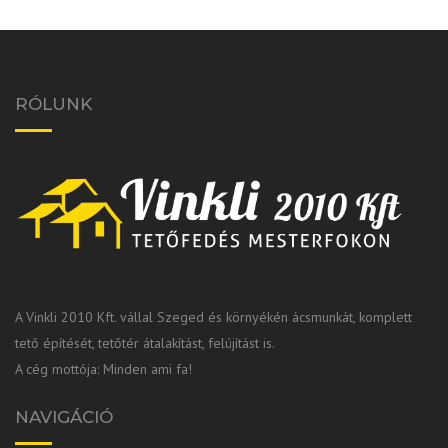
RÓLUNK
A Vinkli 2010 Kft. vállal Szeged és környékén ácsmunkát, komplett
tető építését, tetőtér átalakítást, felújítást is.
A cég mottója: Minden ami fa!
NAVIGÁCIÓ