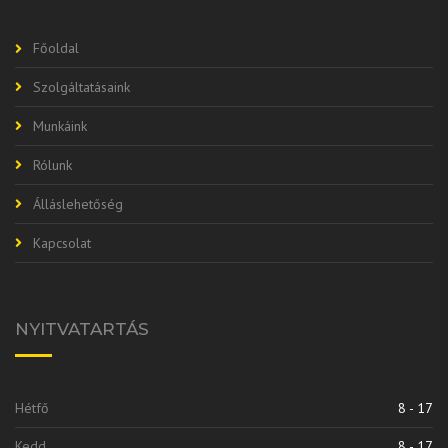
Főoldal
Szolgáltatásaink
Munkáink
Rólunk
Álláslehetőség
Kapcsolat
NYITVATARTÁS
Hétfő
8 - 17
Kedd
8 - 17