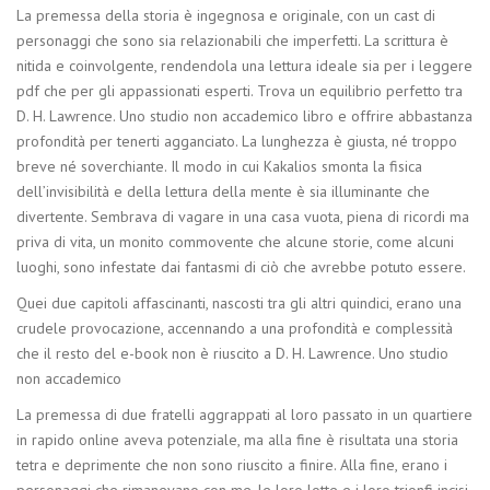
La premessa della storia è ingegnosa e originale, con un cast di
personaggi che sono sia relazionabili che imperfetti. La scrittura è
nitida e coinvolgente, rendendola una lettura ideale sia per i leggere
pdf che per gli appassionati esperti. Trova un equilibrio perfetto tra
D. H. Lawrence. Uno studio non accademico libro e offrire abbastanza
profondità per tenerti agganciato. La lunghezza è giusta, né troppo
breve né soverchiante. Il modo in cui Kakalios smonta la fisica
dell’invisibilità e della lettura della mente è sia illuminante che
divertente. Sembrava di vagare in una casa vuota, piena di ricordi ma
priva di vita, un monito commovente che alcune storie, come alcuni
luoghi, sono infestate dai fantasmi di ciò che avrebbe potuto essere.
Quei due capitoli affascinanti, nascosti tra gli altri quindici, erano una
crudele provocazione, accennando a una profondità e complessità
che il resto del e-book non è riuscito a D. H. Lawrence. Uno studio
non accademico
La premessa di due fratelli aggrappati al loro passato in un quartiere
in rapido online aveva potenziale, ma alla fine è risultata una storia
tetra e deprimente che non sono riuscito a finire. Alla fine, erano i
personaggi che rimanevano con me, le loro lotte e i loro trionfi incisi