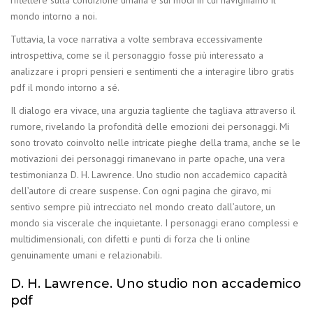
riflettere sulla condizione umana e sui modi in cui navighiamo il
mondo intorno a noi.
Tuttavia, la voce narrativa a volte sembrava eccessivamente
introspettiva, come se il personaggio fosse più interessato a
analizzare i propri pensieri e sentimenti che a interagire libro gratis
pdf il mondo intorno a sé.
Il dialogo era vivace, una arguzia tagliente che tagliava attraverso il
rumore, rivelando la profondità delle emozioni dei personaggi. Mi
sono trovato coinvolto nelle intricate pieghe della trama, anche se le
motivazioni dei personaggi rimanevano in parte opache, una vera
testimonianza D. H. Lawrence. Uno studio non accademico capacità
dell’autore di creare suspense. Con ogni pagina che giravo, mi
sentivo sempre più intrecciato nel mondo creato dall’autore, un
mondo sia viscerale che inquietante. I personaggi erano complessi e
multidimensionali, con difetti e punti di forza che li online
genuinamente umani e relazionabili.
D. H. Lawrence. Uno studio non accademico
pdf