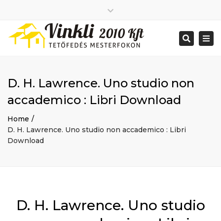
Close
2026 január
top
Togg
Search
2025 december
bar
navi
2025 november
2025 október
2025 szeptember
D. H. Lawrence. Uno studio non
2025 augusztus
2025 július
Big buildings
accademico : Libri Download
2025 június
Home
2020 december
Project
Home
2014 december
Renovations
D. H. Lawrence. Uno studio non accademico : Libri
2014 november
Uncategorized
Download
Bejelentkezés
Bejegyzések hírcsatorna
Hozzászólások hírcsatorna
WordPress Magyarország
Mon - Sat: 7:00 - 17:00
D. H. Lawrence. Uno studio
+ 386 40 111 5555
info@yourdomain.com