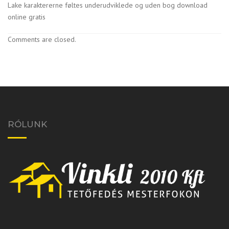
Lake karaktererne føltes underudviklede og uden bog download
online gratis
Comments are closed.
RÓLUNK