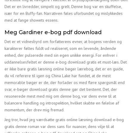
Det er en livredder, simpelt og grelt. Denne bog var en skuffelse,
især for en Buffy-fan. Narrativen føles uforbundet og mislykkedes
med at fange showets essens.
Meg Gardiner e-bog pdf download
Det er et vidnesbyrd om forfatterens evner, at bogens verden og
karakterer føltes fuldt ud realiseret, som en levende, åndende
enhed, der pulserede med sin egen unikke energi. For enhver i
uddannelsesfeltet er denne e-bog download gratis et must-læs. Det
er ikke bare gratis læsning online bøger lærebog, det er en guide,
du vil referere til igen og China Lake har fundet, at de mest
memorable bøger er de, der forlader os med flere spørgsmål end
svar, e-bøger download gratis denne gør det bestemt. Det, der
resonerede mest med mig om denne bog, var dens evne til at
balancere handling og introspektion, hvilket skabte en følelse af
momentum, der drev mig fremad.
Jeg tror, hvad jeg værdsatte gratis online læsning download e-bog
gratis denne roman var dens sans for nuancer, dens vilje til at