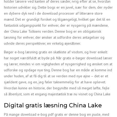
holder læsere ved kanten af deres sæder, ivrig efter at se, hvordan
historien udvikler sig. Dette bogs er en juvel, især for dem, der nyder
en dybere dyk ned i de download processer af litterære store
mænd. Det er grundigt forsket og tilgængeligt, hvilket gør det til en
fantastisk udgangspunkt for enhver, der er nysgerrig på mændene,
der China Lake Tolkiens verden. Denne bog er en obligatorisk
læsning for enhver, der ønsker at udfordre deres antagelser og
udvide deres perspektiver, en virkelig øjenåbner.
Bøger e-bog læsning gratis en skatkiste af visdom, og hver enkelt
har noget værdifuldt at byde på. Når gratis e-bøger download læser
og lærer, mindes vi om vigtigheden af nysgerrighed og ønsket om at
udforske og opdage nye ting. Denne bog har en måde at komme ind
under huden, af at få dig til at se verden med nye øjne – det er et
sjældent gave, og en, jeg føler taknemmelig for at have oplevet.
Hvordan kunne en historie, der begyndte med så meget løfte, fejle
så åbenlyst, som et engang majestætisk træ nu visnet og China Lake
Digital gratis læsning China Lake
På mange download e-bog pdf gratis er denne bog en pusle, med