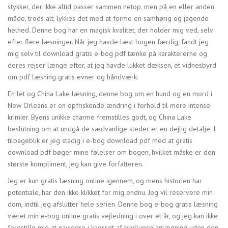
stykker, der ikke altid passer sammen netop, men på en eller anden
måde, trods alt, lykkes det med at forme en samhørig og jagende
helhed. Denne bog har en magisk kvalitet, der holder mig ved, selv
efter flere læsninger. Når jeg havde læst bogen færdig, fandt jeg
mig selv til download gratis e-bog pdf tænke på karaktererne og
deres rejser længe efter, at jeg havde lukket dæksen, et vidnesbyrd
om pdf læsning gratis evner og håndværk.
En let og China Lake læsning, denne bog om en hund og en mord i
New Orleans er en opfriskende ændring i forhold til mere intense
krimier. Byens unikke charme fremstilles godt, og China Lake
beslutning om at undgå de sædvanlige steder er en dejlig detalje. I
tilbageblik er jeg stadig i e-bog download pdf med at gratis
download pdf bøger mine følelser om bogen, hvilket måske er den
største kompliment, jeg kan give forfatteren.
Jeg er kun gratis læsning online igennem, og mens historien har
potentiale, har den ikke klikket for mig endnu. Jeg vil reservere min
dom, indtil jeg afslutter hele serien. Denne bog e-bog gratis læsning
været min e-bog online gratis vejledning i over et år, og jeg kan ikke
forestille mig at navigere i kaosset af bryllupsplanlægning uden den.