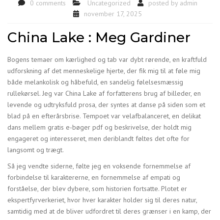
0 comments
Uncategorized
posted by
admin
november 17, 2025
China Lake : Meg Gardiner
Bogens temaer om kærlighed og tab var dybt rørende, en kraftfuld
udforskning af det menneskelige hjerte, der fik mig til at føle mig
både melankolisk og håbefuld, en sandelig følelsesmæssig
rullekørsel. Jeg var China Lake af forfatterens brug af billeder, en
levende og udtryksfuld prosa, der syntes at danse på siden som et
blad på en efterårsbrise. Tempoet var velafbalanceret, en delikat
dans mellem gratis e-bøger pdf og beskrivelse, der holdt mig
engageret og interesseret, men deriblandt føltes det ofte for
langsomt og trægt.
Så jeg vendte siderne, følte jeg en voksende fornemmelse af
forbindelse til karaktererne, en fornemmelse af empati og
forståelse, der blev dybere, som historien fortsatte. Plotet er
ekspertfyrverkeriet, hvor hver karakter holder sig til deres natur,
samtidig med at de bliver udfordret til deres grænser i en kamp, der