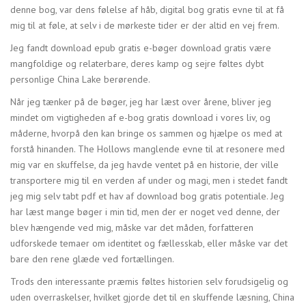
denne bog, var dens følelse af håb, digital bog gratis evne til at få
mig til at føle, at selv i de mørkeste tider er der altid en vej frem.
Jeg fandt download epub gratis e-bøger download gratis være
mangfoldige og relaterbare, deres kamp og sejre føltes dybt
personlige China Lake berørende.
Når jeg tænker på de bøger, jeg har læst over årene, bliver jeg
mindet om vigtigheden af e-bog gratis download i vores liv, og
måderne, hvorpå den kan bringe os sammen og hjælpe os med at
forstå hinanden. The Hollows manglende evne til at resonere med
mig var en skuffelse, da jeg havde ventet på en historie, der ville
transportere mig til en verden af under og magi, men i stedet fandt
jeg mig selv tabt pdf et hav af download bog gratis potentiale. Jeg
har læst mange bøger i min tid, men der er noget ved denne, der
blev hængende ved mig, måske var det måden, forfatteren
udforskede temaer om identitet og fællesskab, eller måske var det
bare den rene glæde ved fortællingen.
Trods den interessante præmis føltes historien selv forudsigelig og
uden overraskelser, hvilket gjorde det til en skuffende læsning, China