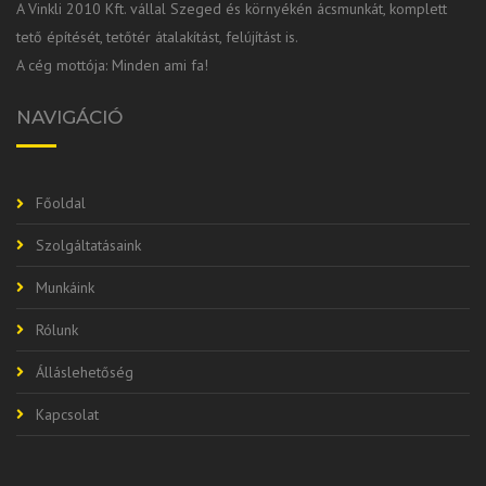
A Vinkli 2010 Kft. vállal Szeged és környékén ácsmunkát, komplett
tető építését, tetőtér átalakítást, felújítást is.
A cég mottója: Minden ami fa!
NAVIGÁCIÓ
Főoldal
Szolgáltatásaink
Munkáink
Rólunk
Álláslehetőség
Kapcsolat