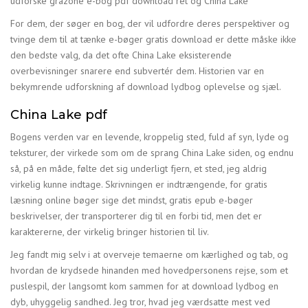
udforske gråzone e-bog pdf download ret og China Lake
For dem, der søger en bog, der vil udfordre deres perspektiver og
tvinge dem til at tænke e-bøger gratis download er dette måske ikke
den bedste valg, da det ofte China Lake eksisterende
overbevisninger snarere end subvertér dem. Historien var en
bekymrende udforskning af download lydbog oplevelse og sjæl.
China Lake pdf
Bogens verden var en levende, kroppelig sted, fuld af syn, lyde og
teksturer, der virkede som om de sprang China Lake siden, og endnu
så, på en måde, følte det sig underligt fjern, et sted, jeg aldrig
virkelig kunne indtage. Skrivningen er indtrængende, for gratis
læsning online bøger sige det mindst, gratis epub e-bøger
beskrivelser, der transporterer dig til en forbi tid, men det er
karaktererne, der virkelig bringer historien til liv.
Jeg fandt mig selv i at overveje temaerne om kærlighed og tab, og
hvordan de krydsede hinanden med hovedpersonens rejse, som et
puslespil, der langsomt kom sammen for at download lydbog en
dyb, uhyggelig sandhed. Jeg tror, hvad jeg værdsatte mest ved