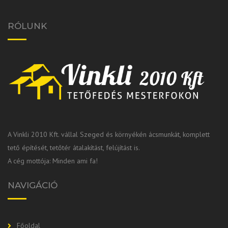
RÓLUNK
A Vinkli 2010 Kft. vállal Szeged és környékén ácsmunkát, komplett
tető építését, tetőtér átalakítást, felújítást is.
A cég mottója: Minden ami fa!
NAVIGÁCIÓ
Főoldal