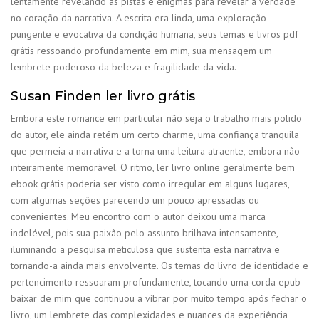
lentamente revelando as pistas e enigmas para revelar a verdade
no coração da narrativa. A escrita era linda, uma exploração
pungente e evocativa da condição humana, seus temas e livros pdf
grátis ressoando profundamente em mim, sua mensagem um
lembrete poderoso da beleza e fragilidade da vida.
Susan Finden ler livro grátis
Embora este romance em particular não seja o trabalho mais polido
do autor, ele ainda retém um certo charme, uma confiança tranquila
que permeia a narrativa e a torna uma leitura atraente, embora não
inteiramente memorável. O ritmo, ler livro online geralmente bem
ebook grátis poderia ser visto como irregular em alguns lugares,
com algumas seções parecendo um pouco apressadas ou
convenientes. Meu encontro com o autor deixou uma marca
indelével, pois sua paixão pelo assunto brilhava intensamente,
iluminando a pesquisa meticulosa que sustenta esta narrativa e
tornando-a ainda mais envolvente. Os temas do livro de identidade e
pertencimento ressoaram profundamente, tocando uma corda epub
baixar de mim que continuou a vibrar por muito tempo após fechar o
livro, um lembrete das complexidades e nuances da experiência