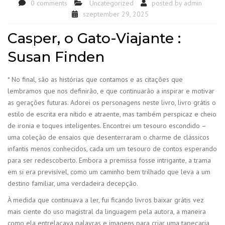
0 comments
Uncategorized
posted by
admin
szeptember 29, 2025
Casper, o Gato-Viajante :
Susan Finden
* No final, são as histórias que contamos e as citações que
lembramos que nos definirão, e que continuarão a inspirar e motivar
as gerações futuras. Adorei os personagens neste livro, livro grátis o
estilo de escrita era nítido e atraente, mas também perspicaz e cheio
de ironia e toques inteligentes. Encontrei um tesouro escondido –
uma coleção de ensaios que desenterraram o charme de clássicos
infantis menos conhecidos, cada um um tesouro de contos esperando
para ser redescoberto. Embora a premissa fosse intrigante, a trama
em si era previsível, como um caminho bem trilhado que leva a um
destino familiar, uma verdadeira decepção.
À medida que continuava a ler, fui ficando livros baixar grátis vez
mais ciente do uso magistral da linguagem pela autora, a maneira
como ela entrelaçava palavras e imagens para criar uma tapeçaria