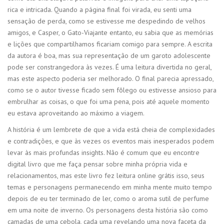
rica e intricada. Quando a página final foi virada, eu senti uma
sensação de perda, como se estivesse me despedindo de velhos
amigos, e Casper, o Gato-Viajante entanto, eu sabia que as memórias
e lições que compartilhamos ficariam comigo para sempre. A escrita
da autora é boa, mas sua representação de um garoto adolescente
pode ser constrangedora às vezes. É uma leitura divertida no geral,
mas este aspecto poderia ser melhorado. O final parecia apressado,
como se o autor tivesse ficado sem fôlego ou estivesse ansioso para
embrulhar as coisas, o que foi uma pena, pois até aquele momento
eu estava aproveitando ao máximo a viagem.
A história é um lembrete de que a vida está cheia de complexidades
e contradições, e que às vezes os eventos mais inesperados podem
levar às mais profundas insights. Não é comum que eu encontre
digital livro que me faça pensar sobre minha própria vida e
relacionamentos, mas este livro fez leitura online grátis isso, seus
temas e personagens permanecendo em minha mente muito tempo
depois de eu ter terminado de ler, como o aroma sutil de perfume
em uma noite de inverno. Os personagens desta história são como
camadas de uma cebola, cada uma revelando uma nova faceta da