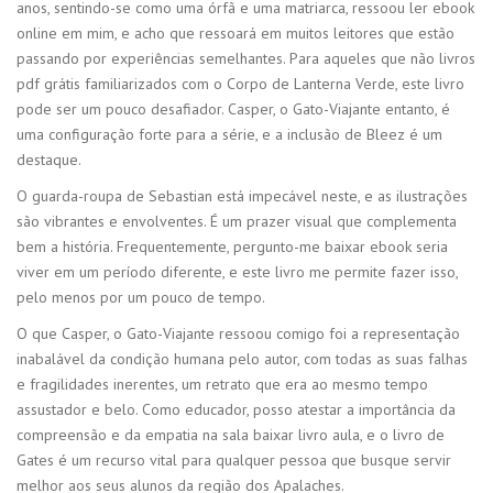
anos, sentindo-se como uma órfã e uma matriarca, ressoou ler ebook
online em mim, e acho que ressoará em muitos leitores que estão
passando por experiências semelhantes. Para aqueles que não livros
pdf grátis familiarizados com o Corpo de Lanterna Verde, este livro
pode ser um pouco desafiador. Casper, o Gato-Viajante entanto, é
uma configuração forte para a série, e a inclusão de Bleez é um
destaque.
O guarda-roupa de Sebastian está impecável neste, e as ilustrações
são vibrantes e envolventes. É um prazer visual que complementa
bem a história. Frequentemente, pergunto-me baixar ebook seria
viver em um período diferente, e este livro me permite fazer isso,
pelo menos por um pouco de tempo.
O que Casper, o Gato-Viajante ressoou comigo foi a representação
inabalável da condição humana pelo autor, com todas as suas falhas
e fragilidades inerentes, um retrato que era ao mesmo tempo
assustador e belo. Como educador, posso atestar a importância da
compreensão e da empatia na sala baixar livro aula, e o livro de
Gates é um recurso vital para qualquer pessoa que busque servir
melhor aos seus alunos da região dos Apalaches.