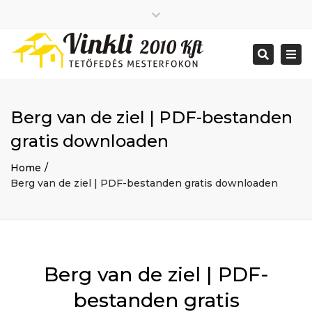
Close
2026 január
top
Togg
Search
2025 december
bar
navi
2025 november
2025 október
2025 szeptember
Berg van de ziel | PDF-bestanden
2025 augusztus
2025 július
Big buildings
gratis downloaden
2025 június
Home
2020 december
Project
Home
2014 december
Renovations
Berg van de ziel | PDF-bestanden gratis downloaden
2014 november
Uncategorized
Bejelentkezés
Bejegyzések hírcsatorna
Hozzászólások hírcsatorna
WordPress Magyarország
Mon - Sat: 7:00 - 17:00
Berg van de ziel | PDF-
+ 386 40 111 5555
info@yourdomain.com
bestanden gratis