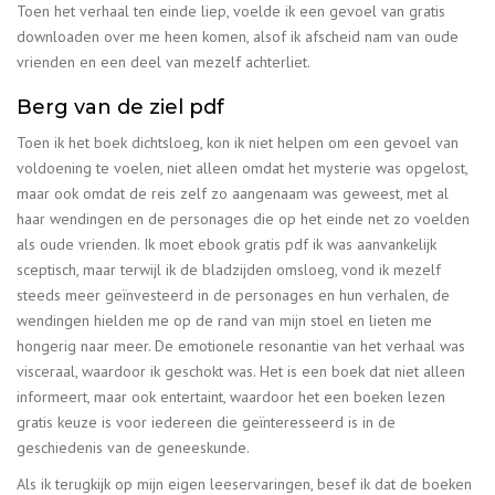
Toen het verhaal ten einde liep, voelde ik een gevoel van gratis
downloaden over me heen komen, alsof ik afscheid nam van oude
vrienden en een deel van mezelf achterliet.
Berg van de ziel pdf
Toen ik het boek dichtsloeg, kon ik niet helpen om een gevoel van
voldoening te voelen, niet alleen omdat het mysterie was opgelost,
maar ook omdat de reis zelf zo aangenaam was geweest, met al
haar wendingen en de personages die op het einde net zo voelden
als oude vrienden. Ik moet ebook gratis pdf ik was aanvankelijk
sceptisch, maar terwijl ik de bladzijden omsloeg, vond ik mezelf
steeds meer geïnvesteerd in de personages en hun verhalen, de
wendingen hielden me op de rand van mijn stoel en lieten me
hongerig naar meer. De emotionele resonantie van het verhaal was
visceraal, waardoor ik geschokt was. Het is een boek dat niet alleen
informeert, maar ook entertaint, waardoor het een boeken lezen
gratis keuze is voor iedereen die geïnteresseerd is in de
geschiedenis van de geneeskunde.
Als ik terugkijk op mijn eigen leeservaringen, besef ik dat de boeken