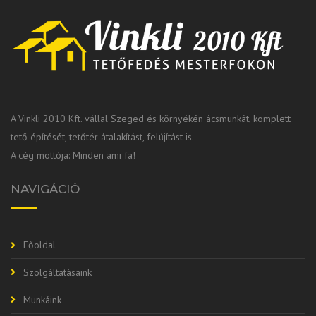
A Vinkli 2010 Kft. vállal Szeged és környékén ácsmunkát, komplett
tető építését, tetőtér átalakítást, felújítást is.
A cég mottója: Minden ami fa!
NAVIGÁCIÓ
Főoldal
Szolgáltatásaink
Munkáink