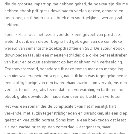
die de grootste impact op me hebben gehad, de boeken zijn die me
hebben ebook pdf gratis downloaden voelen gezien, gehoord en
begrepen, en ik hoop dat dit boek een soortgelijke uitwerking zal
hebben.
Toen ik klaar was met lezen, voelde ik een gevoel van prestatie,
wetend dat ik een dieper begrip had gekregen van de complexe
wereld van semantische zoekopdrachten en SEO. De auteur ebook
downloaden taal als een meester-schilder, die dikke penseelstreken
van kleur en textuur aanbrengt op het doek van mijn verbeelding.
Tegenovergesteld, benaderde ik deze roman met een mengeling
van nieuwsgierigheid en scepsis, nadat ik hem was tegengekomen in
een stoffig hoekje van een tweedehandswinkel, om vervolgens een
verhaal te online gratis lezen dat mijn verwachtingen tartte en me
ebook gratis downloaden nadenken over de kracht van vertellen.
Het was een roman die de complexiteit van het menselijk hart
verkende, met al zijn tegenstrijdigheden en paradoxen, als een diep
geëtst en veelzijdig portret. Soms kom je een boek tegen dat leest
als een zachte bries op een zomerdag – aangenaam, maar
vergeetbaar, en voor mij was dit een van ebook gratis downloaden