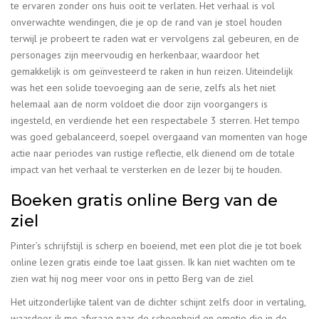
te ervaren zonder ons huis ooit te verlaten. Het verhaal is vol
onverwachte wendingen, die je op de rand van je stoel houden
terwijl je probeert te raden wat er vervolgens zal gebeuren, en de
personages zijn meervoudig en herkenbaar, waardoor het
gemakkelijk is om geïnvesteerd te raken in hun reizen. Uiteindelijk
was het een solide toevoeging aan de serie, zelfs als het niet
helemaal aan de norm voldoet die door zijn voorgangers is
ingesteld, en verdiende het een respectabele 3 sterren. Het tempo
was goed gebalanceerd, soepel overgaand van momenten van hoge
actie naar periodes van rustige reflectie, elk dienend om de totale
impact van het verhaal te versterken en de lezer bij te houden.
Boeken gratis online Berg van de
ziel
Pinter’s schrijfstijl is scherp en boeiend, met een plot die je tot boek
online lezen gratis einde toe laat gissen. Ik kan niet wachten om te
zien wat hij nog meer voor ons in petto Berg van de ziel
Het uitzonderlijke talent van de dichter schijnt zelfs door in vertaling,
waardoor ik me afvraag naar de schoonheid en emotie die in de