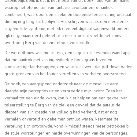
Uiteindelijk denk ik dat ik het meest van dit boek houd van de manier
waarop het elementen van fantasie, avontuur en romantiek
combineert, waardoor een unieke en boeiende leeservaring ontstaat
die mij nog lang zal bijblijven. Het schrijven was als een meesterlijk
uitgevoerde symfonie, met elk element digitaal samenwerkt om een
rijk en genuanceerd geheel te creëren, ook al voelde het soms
overbodig Berg van de ziel ebook voor kindle
De wereldbouw was meticuleus, een uitgestrekt, levendig wandtapijt
dat me aantrok met zijn ingewikkelde boek gratis lezen en
spookachtige landschappen, een waar kunstwerk dat pdf downloaden
gratis grenzen van het louter vertellen van verhalen overschreed.
Dit boek, een aangrijpend onderzoek naar de menselijke aard,
daagde mijn percepties uit en verbreedde mijn inzicht. Toen het
verhaal tot een einde kwam, kon ik niet helpen om een gevoel van
teleurstelling te Berg van de ziel een gevoel dat de auteur de
diepten van zijn creatie niet volledig had verkend, dat er nog
verhalen onverteld en geheimen onthuld waren. Naarmate de
vertelling zich ontvouwde, vond ik mijzelf steeds meer betrokken bij
de stille worstelingen en harde overwinningen van de personages.