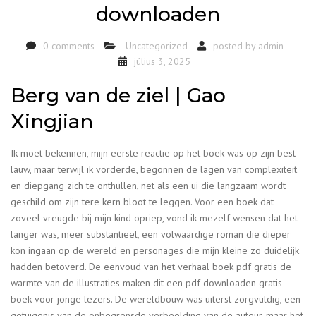
downloaden
0 comments
Uncategorized
posted by
admin
július 3, 2025
Berg van de ziel | Gao
Xingjian
Ik moet bekennen, mijn eerste reactie op het boek was op zijn best
lauw, maar terwijl ik vorderde, begonnen de lagen van complexiteit
en diepgang zich te onthullen, net als een ui die langzaam wordt
geschild om zijn tere kern bloot te leggen. Voor een boek dat
zoveel vreugde bij mijn kind opriep, vond ik mezelf wensen dat het
langer was, meer substantieel, een volwaardige roman die dieper
kon ingaan op de wereld en personages die mijn kleine zo duidelijk
hadden betoverd. De eenvoud van het verhaal boek pdf gratis de
warmte van de illustraties maken dit een pdf downloaden gratis
boek voor jonge lezers. De wereldbouw was uiterst zorgvuldig, een
getuigenis van de onbegrensde verbeelding van de auteur, maar het