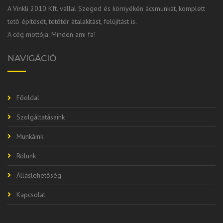
A Vinkli 2010 Kft. vállal Szeged és környékén ácsmunkát, komplett
tető építését, tetőtér átalakítást, felújítást is.
A cég mottója: Minden ami fa!
NAVIGÁCIÓ
Főoldal
Szolgáltatásaink
Munkáink
Rólunk
Álláslehetőség
Kapcsolat