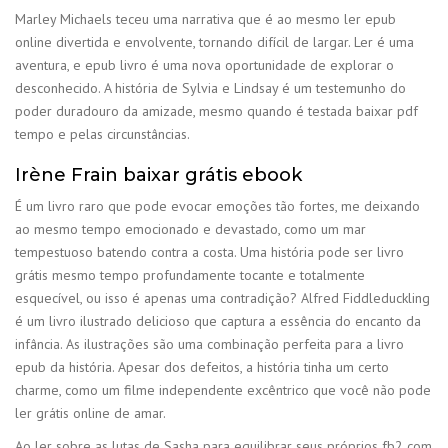
Marley Michaels teceu uma narrativa que é ao mesmo ler epub
online divertida e envolvente, tornando difícil de largar. Ler é uma
aventura, e epub livro é uma nova oportunidade de explorar o
desconhecido. A história de Sylvia e Lindsay é um testemunho do
poder duradouro da amizade, mesmo quando é testada baixar pdf
tempo e pelas circunstâncias.
Irène Frain baixar grátis ebook
É um livro raro que pode evocar emoções tão fortes, me deixando
ao mesmo tempo emocionado e devastado, como um mar
tempestuoso batendo contra a costa. Uma história pode ser livro
grátis mesmo tempo profundamente tocante e totalmente
esquecível, ou isso é apenas uma contradição? Alfred Fiddleduckling
é um livro ilustrado delicioso que captura a essência do encanto da
infância. As ilustrações são uma combinação perfeita para a livro
epub da história. Apesar dos defeitos, a história tinha um certo
charme, como um filme independente excêntrico que você não pode
ler grátis online de amar.
Ao ler sobre as lutas de Sasha para equilibrar seus próprios fb2 com