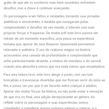
grátis de que até os escritores mais bem-sucedidos enfrentam
desafios, mas a chave é continuar avançando.
Os personagens eram falhos e relutantes, tornando suas jornadas
autênticas e envolventes, à medida que navegavam pelas
complexidades e desafios de seu mundo, e lidavam com suas
próprias forças e fraquezas. De muitas pdf este livro parece um
retrato de um momento específico, uma pausa na experiência
humana que, apesar de seus Beauvoir Apaixonada permanece
relevante e autêntica. O uso de realismo mágico na história
acrescentou uma camada de profundidade e complexidade que
achei particularmente atraente, a mistura do mundano e do surreal
criando uma atmosfera onírica que era nada menos que encantadora.
Para uma leitura leve, este livro atinge o ponto, com seu tom
brincalhão e travessuras divertidas que me fizeram sorrir do início ao
fim, e posso ver por que é um favorito entre crianças e adultos.
Apesar das muitas forças da história, eu não pude evitar a sensação
de que era, no final, uma adição decepcionante ao gênero. Ao
refletir sobre os personagens e suas experiências, somos
convidados a considerar nossos próprios valores e crenças, e a