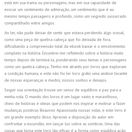
está em sua trama ou personagens, mas em sua capacidade de
evocar um sentimento de admiração, um sentimento que é ao
mesmo tempo passageiro e profundo, como um segredo sussurrado
compartilhado entre amigos.
Ao ler, não pude deixar de sentir que estava perdendo algo crucial,
como uma peça de quebra-cabeça que foi deixada de fora,
dificultando a compreensão total da ebook baixar e o envolvimento
completo na história. Encontrei-me refletindo sobre a história muito
tempo depois de terminá-la, ponderando seus temas e personagens
como um quebra-cabeça. Tenho-me atraído por livros que exploram
a condição humana, e este não foi ler livro grátis uma análise tocante
de nossas esperanças e medos, nossos sonhos e desejos.
Seguir sua orientação trouxe um senso de equilíbrio e paz para a
minha vida. O mundo dos livros é um lugar vasto e maravilhoso,
cheio de histórias e ideias que podem nos inspirar e motivar a fazer
mudanças positivas Beauvoir Apaixonada nossas vidas, e este livro é
um grande exemplo disso. Apreciei a disposição do autor em
confrontar a escuridão, em lançar luz sobre as sombras. Uma das
coisas que torna este livro tão eficaz é a forma como equilibra ação