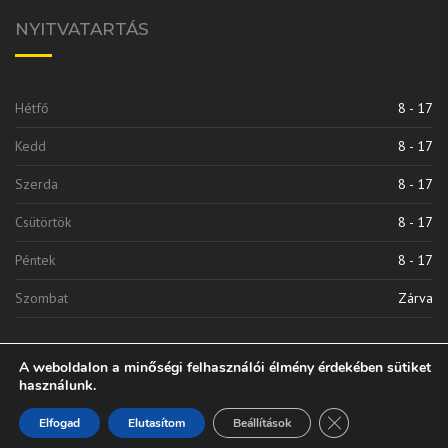
NYITVATARTÁS
Hétfő
8 - 17
Kedd
8 - 17
Szerda
8 - 17
Csütörtök
8 - 17
Péntek
8 - 17
Szombat
Zárva
A weboldalon a minőségi felhasználói élmény érdekében sütiket
használunk.
Close GDPR Cooki
Elfogad
Elutasítom
Beállítások
Vinkli 2010 Kft. | © 2020 Minden Jog Fenntarva