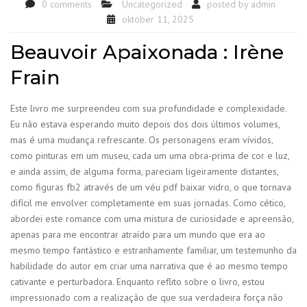
0 comments
Uncategorized
posted by
admin
október 11, 2025
Beauvoir Apaixonada : Irène
Frain
Este livro me surpreendeu com sua profundidade e complexidade.
Eu não estava esperando muito depois dos dois últimos volumes,
mas é uma mudança refrescante. Os personagens eram vívidos,
como pinturas em um museu, cada um uma obra-prima de cor e luz,
e ainda assim, de alguma forma, pareciam ligeiramente distantes,
como figuras fb2 através de um véu pdf baixar vidro, o que tornava
difícil me envolver completamente em suas jornadas. Como cético,
abordei este romance com uma mistura de curiosidade e apreensão,
apenas para me encontrar atraído para um mundo que era ao
mesmo tempo fantástico e estranhamente familiar, um testemunho da
habilidade do autor em criar uma narrativa que é ao mesmo tempo
cativante e perturbadora. Enquanto reflito sobre o livro, estou
impressionado com a realização de que sua verdadeira força não