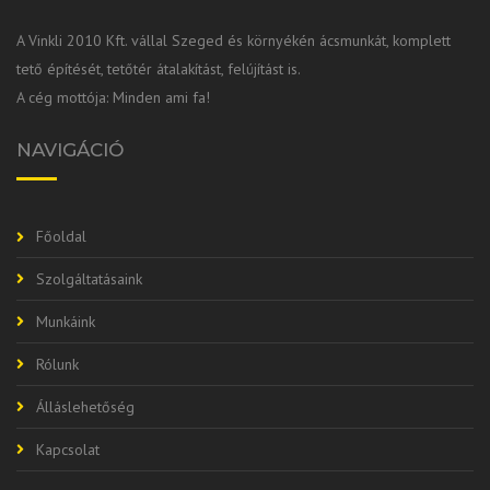
A Vinkli 2010 Kft. vállal Szeged és környékén ácsmunkát, komplett
tető építését, tetőtér átalakítást, felújítást is.
A cég mottója: Minden ami fa!
NAVIGÁCIÓ
Főoldal
Szolgáltatásaink
Munkáink
Rólunk
Álláslehetőség
Kapcsolat