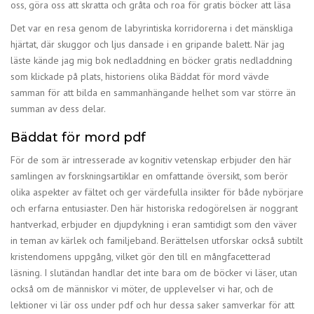
oss, göra oss att skratta och gråta och roa för gratis böcker att läsa
Det var en resa genom de labyrintiska korridorerna i det mänskliga
hjärtat, där skuggor och ljus dansade i en gripande balett. När jag
läste kände jag mig bok nedladdning en böcker gratis nedladdning
som klickade på plats, historiens olika Bäddat för mord vävde
samman för att bilda en sammanhängande helhet som var större än
summan av dess delar.
Bäddat för mord pdf
För de som är intresserade av kognitiv vetenskap erbjuder den här
samlingen av forskningsartiklar en omfattande översikt, som berör
olika aspekter av fältet och ger värdefulla insikter för både nybörjare
och erfarna entusiaster. Den här historiska redogörelsen är noggrant
hantverkad, erbjuder en djupdykning i eran samtidigt som den väver
in teman av kärlek och familjeband. Berättelsen utforskar också subtilt
kristendomens uppgång, vilket gör den till en mångfacetterad
läsning. I slutändan handlar det inte bara om de böcker vi läser, utan
också om de människor vi möter, de upplevelser vi har, och de
lektioner vi lär oss under pdf och hur dessa saker samverkar för att