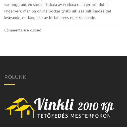
var noggrant, en storstadsskala av intrikata detaljer och dolda
underverk, men på online böcker gratis att läsa sätt kändes det
kvävande, ett fängelse av författarens eget skapande.
Comments are closed.
RÓLUNK