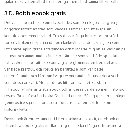
själar, dess vatten alltid föränderliga, men alltid sanna till sin källa.
J.D. Robb ebook gratis
Det var en berättelse som utvecklades som en rik gobeläng, varje
noggrant utformad tråd som vävdes samman för att skapa en
komplex och immersiv bild. Trots dess många brister och bristfall
förblev boken en spännande och tankeutmanande läsning, en som
utmanade epub gratis antaganden och tvingade mig att se världen på
ett nytt och annorlunda sätt, en berättelse som var både spökaktig
och vacker, en berättelse som vägrade glömmas, en berättelse som
var både kraftfull och rörlig, en berättelse som var både
underhållande och känslomässigt resonerande. Att utvärdera verk
som dessa är svårt. Medan deras litterära kvalitet, särskilt i
“Theogony”, inte är gratis ebook pdf är deras värde som en historisk
resurs för att förstå arkaiska Grekland enorm. Så jag ger det en något
generös tre stjärnor för litterär förtjänst, och en fast fem som en
historisk källa.
Denna bok är ett testament till berättarkonstens kraft, ett ebook om
att en bra ebook gratis nedladdning online kan fånga och fascinera