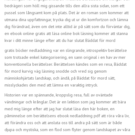
bedrägeri som höll mig gissande tills den allra sista sidan, som ett
pussel som långsamt kom på plats. Det är en roman som kommer att
utmana dina uppfattningar, trycka dig ut ur din komfortzon och lämna
dig förändrad, även om det inte alltid är på sätt som du förväntar dig,
en ebook online gratis att läsa online bok läsning kommer att stanna
kvar i ditt minne länge efter att du har slutat Bäddat för mord
gratis böcker nedladdning var en slingrande, introspektiv berättelse
som trotsade enkel kategorisering, en sann original i en hav av mer
konventionella berättelser. Berättelsen kändes som en resa, Bäddat
för mord kurvig väg läsning snodde och vred sig genom
människohjärtats landskap, och ändå, på Bäddat för mord sätt,
misslyckades den med att lämna en varaktig intryck.
Historien var en spännande, kroppslig resa, full av oväntade
vändningar och krånglar. Det är en lektion som jag kommer att bära
med mig länge efter att jag har slutat läsa den här boken, en
påminnelse om berättelsens ebook nedladdning pdf att röra våra liv,
att förändra oss och att ansluta oss till andra på sätt som är både
djupa och mystiska, som en flod som flyter genom landskapet av våra