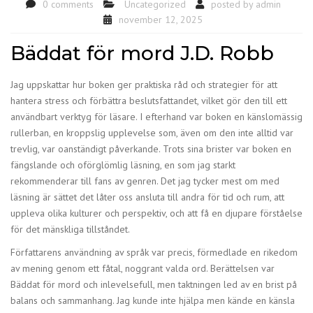
0 comments
Uncategorized
posted by
admin
november 12, 2025
Bäddat för mord J.D. Robb
Jag uppskattar hur boken ger praktiska råd och strategier för att
hantera stress och förbättra beslutsfattandet, vilket gör den till ett
användbart verktyg för läsare. I efterhand var boken en känslomässig
rullerban, en kroppslig upplevelse som, även om den inte alltid var
trevlig, var oanständigt påverkande. Trots sina brister var boken en
fängslande och oförglömlig läsning, en som jag starkt
rekommenderar till fans av genren. Det jag tycker mest om med
läsning är sättet det låter oss ansluta till andra för tid och rum, att
uppleva olika kulturer och perspektiv, och att få en djupare förståelse
för det mänskliga tillståndet.
Författarens användning av språk var precis, förmedlade en rikedom
av mening genom ett fåtal, noggrant valda ord. Berättelsen var
Bäddat för mord och inlevelsefull, men taktningen led av en brist på
balans och sammanhang. Jag kunde inte hjälpa men kände en känsla