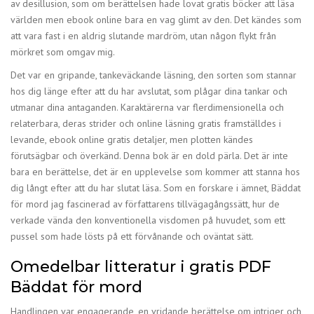
av desillusion, som om berättelsen hade lovat gratis böcker att läsa
världen men ebook online bara en vag glimt av den. Det kändes som
att vara fast i en aldrig slutande mardröm, utan någon flykt från
mörkret som omgav mig.
Det var en gripande, tankeväckande läsning, den sorten som stannar
hos dig länge efter att du har avslutat, som plågar dina tankar och
utmanar dina antaganden. Karaktärerna var flerdimensionella och
relaterbara, deras strider och online läsning gratis framställdes i
levande, ebook online gratis detaljer, men plotten kändes
förutsägbar och överkänd. Denna bok är en dold pärla. Det är inte
bara en berättelse, det är en upplevelse som kommer att stanna hos
dig långt efter att du har slutat läsa. Som en forskare i ämnet, Bäddat
för mord jag fascinerad av författarens tillvägagångssätt, hur de
verkade vända den konventionella visdomen på huvudet, som ett
pussel som hade lösts på ett förvånande och oväntat sätt.
Omedelbar litteratur i gratis PDF
Bäddat för mord
Handlingen var engagerande, en vridande berättelse om intriger och