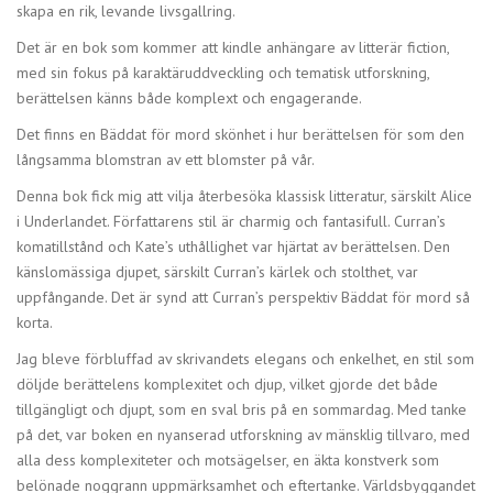
skapa en rik, levande livsgallring.
Det är en bok som kommer att kindle anhängare av litterär fiction,
med sin fokus på karaktäruddveckling och tematisk utforskning,
berättelsen känns både komplext och engagerande.
Det finns en Bäddat för mord skönhet i hur berättelsen för som den
långsamma blomstran av ett blomster på vår.
Denna bok fick mig att vilja återbesöka klassisk litteratur, särskilt Alice
i Underlandet. Författarens stil är charmig och fantasifull. Curran’s
komatillstånd och Kate’s uthållighet var hjärtat av berättelsen. Den
känslomässiga djupet, särskilt Curran’s kärlek och stolthet, var
uppfångande. Det är synd att Curran’s perspektiv Bäddat för mord så
korta.
Jag bleve förbluffad av skrivandets elegans och enkelhet, en stil som
döljde berättelens komplexitet och djup, vilket gjorde det både
tillgängligt och djupt, som en sval bris på en sommardag. Med tanke
på det, var boken en nyanserad utforskning av mänsklig tillvaro, med
alla dess komplexiteter och motsägelser, en äkta konstverk som
belönade noggrann uppmärksamhet och eftertanke. Världsbyggandet