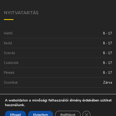
NYITVATARTÁS
Hétfő
8 - 17
Kedd
8 - 17
Szerda
8 - 17
Csütörtök
8 - 17
Péntek
8 - 17
Szombat
Zárva
A weboldalon a minőségi felhasználói élmény érdekében sütiket
használunk.
Close GDPR Cooki
Elfogad
Elutasítom
Beállítások