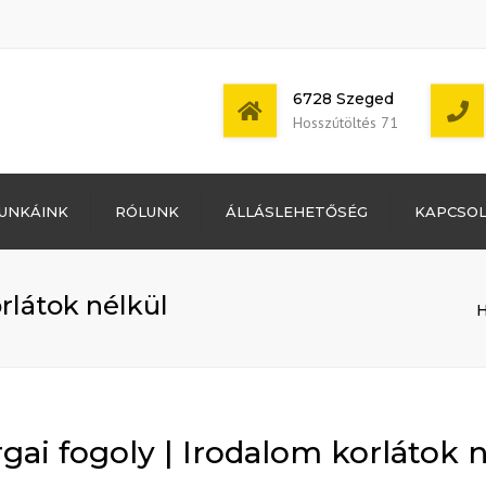
6728 Szeged
Hosszútöltés 71
Bejelentkezés
UNKÁINK
RÓLUNK
ÁLLÁSLEHETŐSÉG
KAPCSO
Bejegyzések
hírcsatorna
Mon - Sat: 7:00 -
Hozzászólások
17:00
hírcsatorna
rlátok nélkül
WordPress
Magyarország
gai fogoly | Irodalom korlátok 