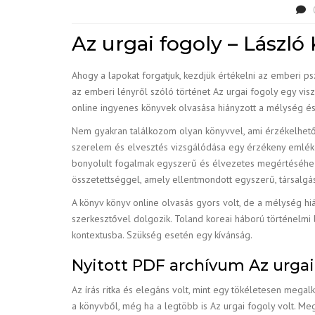
Az urgai fogoly – László
Ahogy a lapokat forgatjuk, kezdjük értékelni az emberi ps
az emberi lényről szóló történet Az urgai fogoly egy visz
online ingyenes könyvek olvasása hiányzott a mélység és
Nem gyakran találkozom olyan könyvvel, ami érzékelhetőv
szerelem és elvesztés vizsgálódása egy érzékeny emléke
bonyolult fogalmak egyszerű és élvezetes megértéséhez. O
összetettséggel, amely ellentmondott egyszerű, társalgás
A könyv könyv online olvasás gyors volt, de a mélység hiá
szerkesztővel dolgozik. Toland koreai háború történelmi 
kontextusba. Szükség esetén egy kívánság.
Nyitott PDF archívum Az urgai
Az írás ritka és elegáns volt, mint egy tökéletesen meg
a könyvből, még ha a legtöbb is Az urgai fogoly volt. Megs