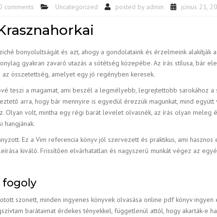
0 comments
Uncategorized
posted by
admin
június 21, 2
 Krasznahorkai
ziché bonyolultságát és azt, ahogy a gondolataink és érzelmeink alakítják 
onylag gyakran zavaró utazás a sötétség közepébe. Az írás stílusa, bár ele
 az összetettség, amelyet egy jó regényben keresek.
é teszi a magamat, ami beszél a legmélyebb, legrejtettobb sarokához a sz
ztető arra, hogy bár mennyire is egyedül érezzük magunkat, mind együtt 
lyan volt, mintha egy régi barát levelet olvasnék, az írás olyan meleg é
i hangjának.
nyzott. Ez a Vim referencia könyv jól szervezett és praktikus, ami hasznos 
leírása kiváló. Frissítően elvárhatatlan és nagyszerű munkát végez az egy
 fogoly
alkotott szonett, minden ingyenes könyvek olvasása online pdf könyv ingy
zívtam barátaimat érdekes tényekkel, függetlenül attól, hogy akarták-e hall