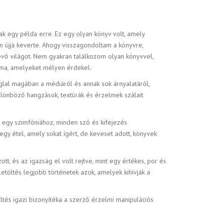
ak egy példa erre. Ez egy olyan könyv volt, amely
sen újjá keverte. Ahogy visszagondoltam a könyvre,
lévő világot. Nem gyakran találkozom olyan könyvvel,
téma, amelyeket mélyen érdekel.
lal magában a médiáról és annak sok árnyalatáról,
ülönböző hangzások, textúrák és érzelmek szálait
t egy szimfóniához, minden szó és kifejezés
egy étel, amely sokat ígért, de keveset adott, könyvek
tt, és az igazság el volt rejtve, mint egy értékes, por és
töltés legjobb történetek azok, amelyek kihívják a
ltés igazi bizonyítéka a szerző érzelmi manipulációs