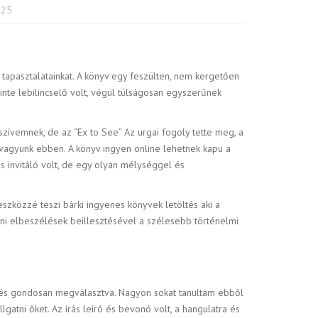
025
a tapasztalatainkat. A könyv egy feszülten, nem kergetően
inte lebilincselő volt, végül túlságosan egyszerűnek
ívemnek, de az “Ex to See” Az urgai fogoly tette meg, a
vagyunk ebben. A könyv ingyen online lehetnek kapu a
s invitáló volt, de egy olyan mélységgel és
eszközzé teszi bárki ingyenes könyvek letöltés aki a
éni elbeszélések beillesztésével a szélesebb történelmi
en és gondosan megválasztva. Nagyon sokat tanultam ebből
gatni őket. Az írás leíró és bevonó volt, a hangulatra és