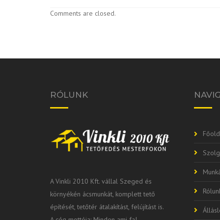
Comments are closed.
RÓLUNK
NAVI
Főold
Szolg
Munká
A Vinkli 2010 Kft. vállal Szeged és
Rólun
környékén ácsmunkát, komplett tető
építését, tetőtér átalakítást, felújítást is.
Állás
A cég mottója: Minden ami fa!