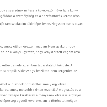
hogy a szerzőnek mi lesz a következő műve. Ez a könyv
zsgálódás a személyiség és a hozzátartozás keresésére.
ját tapasztalataim tükörképe lenne. Négyszerese is olyan
ang, amely otthon éreztem magam. Nem gyakori, hogy
 de ez a könyv úgy tette, hogy kényszerített engem arra,
vetben, amely az emberi tapasztalatot tükrözte. A
en szerepük. A könyv egy feszülten, nem kergetően az
tokból álló ebook pdf letöltés amely egy olyan
 keres, amely mélyebb szinten rezonál. A megváltás és a
ekben fellépő karakterek élményeinek olvasása erőteljes
etképesség egyedi keveréke, ami a történetet mélyen