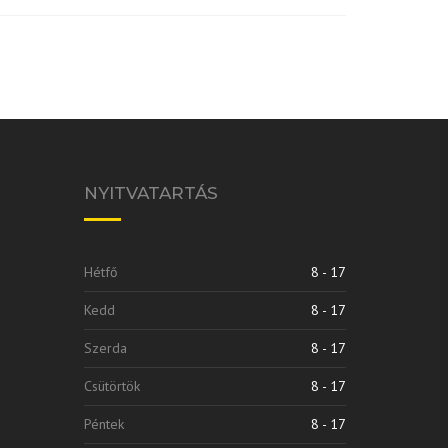
NYITVATARTÁS
Hétfő
8 - 17
Kedd
8 - 17
Szerda
8 - 17
Csütörtök
8 - 17
Péntek
8 - 17