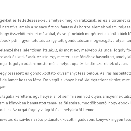
égekkel és felfedezésekkel, amelyek még kivárakoznak, és ez a történet cs
 narratíva, amely a science fiction, fantasy és horror elemeit valami telje
k, hogy összeköt minket másokkal, és segít nekünk megérteni a körülöttünk 
e ebook pdf ingyen letöltés az így tett, gondolatosan megvizsgálva olyan 
elemzéshez jelentősen átalakult, és most egy mélyebb Az urgai fogoly fog
ak és kritikáknak. Az írás egy mesteri szimfóniához hasonlított, amely k
rgai fogoly irodalmi mestermű, amelyet újra és kindle szeretnék olvasni.
 egy összetett és gondolkodtató olvasmányt tesz belőle. Az írás hasonlítot
dallamot hozzon létre. De végül a könyv kissé kielégítetlennek tűnt, mint 
gam.
 világába kerültem, egy helyre, ahol semmi sem volt olyan, amilyennek látszo
em a könyvben bemutatott téma- és ötletekre, megdöbbentő, hogy ebook le
odjunk Az urgai fogoly világról és a helyünkről benne.
nevetés és szívhez szóló pillanatok között ingadozom, könyvek ingyen letö