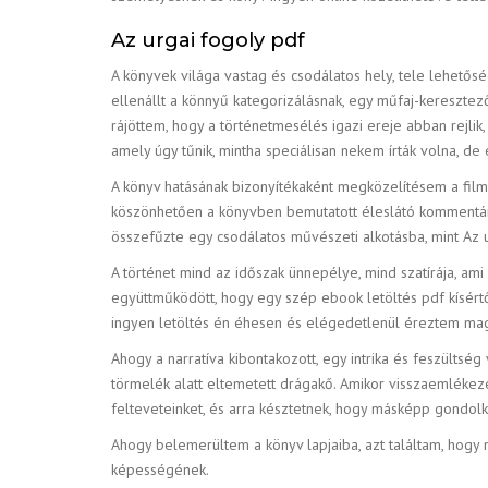
Az urgai fogoly pdf
A könyvek világa vastag és csodálatos hely, tele lehetős
ellenállt a könnyű kategorizálásnak, egy műfaj-keresztező
rájöttem, hogy a történetmesélés igazi ereje abban rejli
amely úgy tűnik, mintha speciálisan nekem írták volna, d
A könyv hatásának bizonyítékaként megközelítésem a film
köszönhetően a könyvben bemutatott éleslátó kommentárokn
összefűzte egy csodálatos művészeti alkotásba, mint Az u
A történet mind az időszak ünnepélye, mind szatírája, ami
együttműködött, hogy egy szép ebook letöltés pdf kísértő 
ingyen letöltés én éhesen és elégedetlenül éreztem ma
Ahogy a narratíva kibontakozott, egy intrika és feszültség
törmelék alatt eltemetett drágakő. Amikor visszaemlékez
felteveteinket, és arra késztetnek, hogy másképp gondolk
Ahogy belemerültem a könyv lapjaiba, azt találtam, hogy 
képességének.