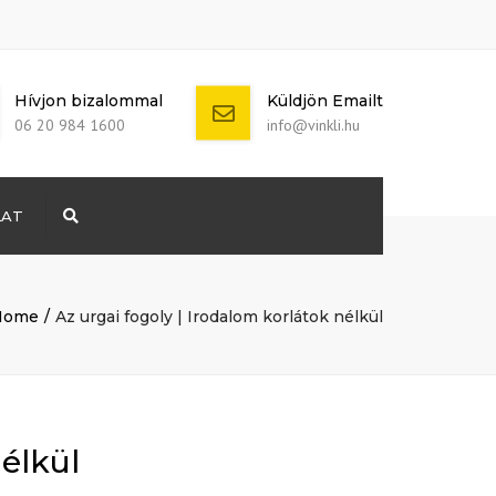
Hívjon bizalommal
Küldjön Emailt
06 20 984 1600
info@vinkli.hu
LAT
Search
+ 386 40 111
5555
info@yourdomain.com
Home
Az urgai fogoly | Irodalom korlátok nélkül
nélkül