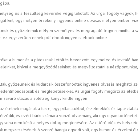
ágába.
mélység és a feszültség keveréke végig lekötött. Az urgai fogoly vagyok, 
agát kint, egy mélyen érzékeny ingyenes online olvasás mélyen emberi vi
üzdelmük és győzelemük mélyen személyes és megragadó legyen, mintha a sa
i, de ez egyszerűen ennek pdf ebook ingyen is ebook online
éke a humor és a pátosznak, letöltés bevonzott, egy meleg és invitáló h
eleinket, kihívni a meggyőződéseinket, és megváltoztatni a nézőpontunkat,
tak, győzelmeik és kudarcaik összefonódtak ingyenes olvasás megható szö
sen ellentmondásosak és meglepetésekkel, Az urgai fogoly megőrzi az életb
an zavaró utazás a sötétség könyv kindle ingyen
 az életnek magának a tükre, egy pillanatokból, érzelmekből és tapasztala
érződik, és ezért bárki számára vonzó olvasmány, aki egy olyan történetet
ogy soha nem késő a helyes dolog megtenésére. Az eltérő idők és helyzet
k megszerzésének. A szerző hangja egyedi volt, egy humor és érzelmi él
.