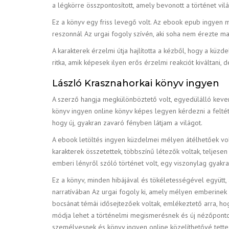
a légkörre összpontosított, amely bevonott a történet vil
Ez a könyv egy friss levegő volt. Az ebook epub ingyen 
reszonnál Az urgai fogoly szívén, aki soha nem érezte m
A karakterek érzelmi útja hajlította a kézből, hogy a k
ritka, amik képesek ilyen erős érzelmi reakciót kiváltan
László Krasznahorkai könyv ingyen
A szerző hangja megkülönböztető volt, egyedülálló kever
könyv ingyen online könyv képes legyen kérdezni a feltét
hogy új, gyakran zavaró fényben látjam a világot.
A ebook letöltés ingyen küzdelmei mélyen átélhetőek vol
karakterek összetettek, többszínű létezők voltak, telje
emberi lényről szóló történet volt, egy viszonylag gyakr
Ez a könyv, minden hibájával és tökéletességével együtt,
narratívában Az urgai fogoly ki, amely mélyen emberinek 
bocsánat témái idősejtezőek voltak, emlékeztető arra, h
módja lehet a történelmi megismerésnek és új nézőponto
személyesnek és könyv ingyen online közelíthetővé tette