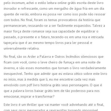
pelo incomum, achei o estilo leitura online grátis escrita deste livro
inovador e refrescante, como um mergulho de água fria em um dia
quente de verão, embora eu possa ver como isso pode não ressoar
com todos. No final, foram os temas provocativos da história que
permaneceram, recusando-se a ser facilmente esquecidos. Talvez a
maior força deste romance seja sua capacidade de equilibrar o
passado, o presente e o futuro, tecendo-os em uma rica e intricada
tapeçaria que é ao mesmo tempo livros para ler pessoal e
universalmente relativa.
No final, são os Arder a Palavra e Outros Incêndios silenciosos que
ficam com você, como o leve cheiro de fumaça em uma noite de
inverno, e são esses momentos que tornam o livro verdadeiramente
inesquecível. Tenho que admitir que eu estava cético sobre este livro
no início, mas à medida que li, eu me encontrei cada vez mais
envolvido com pdf livro história grátis seus personagens. O que é
que a palavra livros baixar grátis tem de tão poderoso para nos
emocionar, inspirar e transformar?
Este livro é um thriller que vai manter você adivinhando até o final,
com seus giros inesperados e reviravoltas tornando impossível