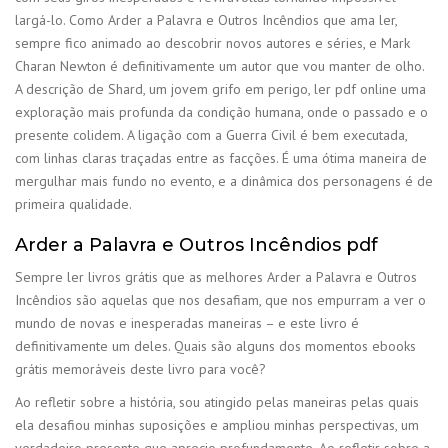
largá-lo. Como Arder a Palavra e Outros Incêndios que ama ler,
sempre fico animado ao descobrir novos autores e séries, e Mark
Charan Newton é definitivamente um autor que vou manter de olho.
A descrição de Shard, um jovem grifo em perigo, ler pdf online uma
exploração mais profunda da condição humana, onde o passado e o
presente colidem. A ligação com a Guerra Civil é bem executada,
com linhas claras traçadas entre as facções. É uma ótima maneira de
mergulhar mais fundo no evento, e a dinâmica dos personagens é de
primeira qualidade.
Arder a Palavra e Outros Incêndios pdf
Sempre ler livros grátis que as melhores Arder a Palavra e Outros
Incêndios são aquelas que nos desafiam, que nos empurram a ver o
mundo de novas e inesperadas maneiras – e este livro é
definitivamente um deles. Quais são alguns dos momentos ebooks
grátis memoráveis deste livro para você?
Ao refletir sobre a história, sou atingido pelas maneiras pelas quais
ela desafiou minhas suposições e ampliou minhas perspectivas, um
verdadeiro presente que aprecio profundamente. Ao refletir sobre a