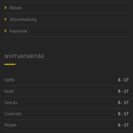
Rólunk
Álláslehetőség
Kapcsolat
NYITVATARTÁS
Hétfő
8 - 17
Kedd
8 - 17
Szerda
8 - 17
Csütörtök
8 - 17
Péntek
8 - 17