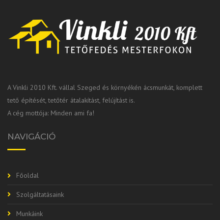
A Vinkli 2010 Kft. vállal Szeged és környékén ácsmunkát, komplett
tető építését, tetőtér átalakítást, felújítást is.
A cég mottója: Minden ami fa!
NAVIGÁCIÓ
Főoldal
Szolgáltatásaink
Munkáink