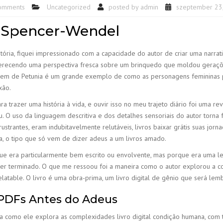
omments
Uncategorized
posted by
admin
szeptember 23
n Spencer-Wendel
ria, fiquei impressionado com a capacidade do autor de criar uma narrat
e, oferecendo uma perspectiva fresca sobre um brinquedo que moldou ger
agem de Petunia é um grande exemplo de como as personagens feminina
xão.
ra trazer uma história à vida, e ouvir isso no meu trajeto diário foi uma 
 O uso da linguagem descritiva e dos detalhes sensoriais do autor torna f
rustrantes, eram indubitavelmente relutáveis, livros baixar grátis suas jo
a, o tipo que só vem de dizer adeus a um livros amado.
que era particularmente bem escrito ou envolvente, mas porque era uma l
r terminado. O que me ressoou foi a maneira como o autor explorou a co
latable. O livro é uma obra-prima, um livro digital de gênio que será lemb
PDFs Antes do Adeus
rma como ele explora as complexidades livro digital condição humana, com 