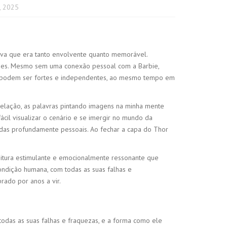
, 2025
iva que era tanto envolvente quanto memorável.
ações. Mesmo sem uma conexão pessoal com a Barbie,
s podem ser fortes e independentes, ao mesmo tempo em
revelação, as palavras pintando imagens na minha mente
ácil visualizar o cenário e se imergir no mundo da
rnadas profundamente pessoais. Ao fechar a capa do Thor
eitura estimulante e emocionalmente ressonante que
ndição humana, com todas as suas falhas e
rado por anos a vir.
todas as suas falhas e fraquezas, e a forma como ele