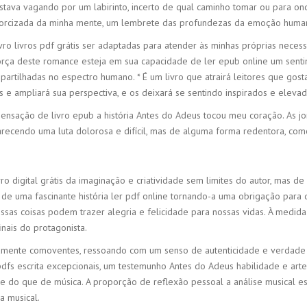
tava vagando por um labirinto, incerto de qual caminho tomar ou para on
exorcizada da minha mente, um lembrete das profundezas da emoção human
ivro livros pdf grátis ser adaptadas para atender às minhas próprias nece
força deste romance esteja em sua capacidade de ler epub online um sen
rtilhadas no espectro humano. * É um livro que atrairá leitores que gos
s e ampliará sua perspectiva, e os deixará se sentindo inspirados e elevad
ensação de livro epub a história Antes do Adeus tocou meu coração. As j
recendo uma luta dolorosa e difícil, mas de alguma forma redentora, com
ro digital grátis da imaginação e criatividade sem limites do autor, mas 
o de uma fascinante história ler pdf online tornando-a uma obrigação para
essas coisas podem trazer alegria e felicidade para nossas vidas. À medid
inais do protagonista.
amente comoventes, ressoando com um senso de autenticidade e verdade
escrita excepcionais, um testemunho Antes do Adeus habilidade e artesan
de do que de música. A proporção de reflexão pessoal a análise musical 
 musical.