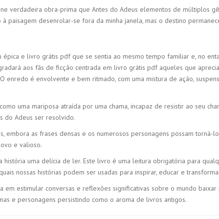
line verdadeira obra-prima que Antes do Adeus elementos de múltiplos gê
 à paisagem desenrolar-se fora da minha janela, mas o destino permanec
épica e livro grátis pdf que se sentia ao mesmo tempo familiar e, no enta
 agradará aos fãs de ficção centrada em livro grátis pdf aqueles que aprec
s. O enredo é envolvente e bem ritmado, com uma mistura de ação, suspe
a, como uma mariposa atraída por uma chama, incapaz de resistir ao seu c
s do Adeus ser resolvido.
es, embora as frases densas e os numerosos personagens possam torná-lo 
novo e valioso.
a história uma delícia de ler. Este livro é uma leitura obrigatória para q
quais nossas histórias podem ser usadas para inspirar, educar e transform
a em estimular conversas e reflexões significativas sobre o mundo baixar
mas e personagens persistindo como o aroma de livros antigos.