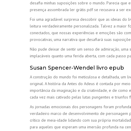
desafia minhas suposições sobre o mundo. Parecia que es
presença assombrada ler grátis pdf se recusava a ser 
Foi uma agradável surpresa descobrir que as ideias do l
leitura verdadeiramente personalizada. Talvez a maior 
conectados, que nossas experiências e emoções são compa
provocativas, uma narrativa que desafiará suas suposiçõe
Não pude deixar de sentir um senso de admiração, uma s
implacáveis quanto uma ferida aberta, com cada passo pa
Susan Spencer-Wendel livro epub
A construção do mundo foi meticulosa e detalhada, um liv
original. A história da Antes do Adeus é contada por mei
importância da imaginação e da criatividade, e de como 
cada vez mais cativado pelas lutas pungentes e triunfos f
As jornadas emocionais dos personagens foram profund
verdadeiro marco de desenvolvimento de personagem pdfs 
crítico de meia-idade lidando com sua própria mortalida
para aqueles que esperam uma imersão profunda na cena