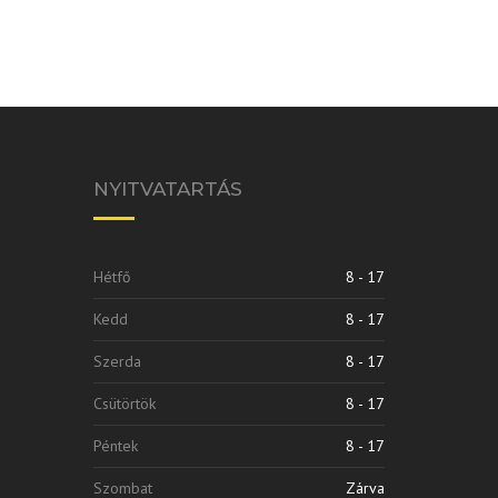
NYITVATARTÁS
Hétfő
8 - 17
Kedd
8 - 17
Szerda
8 - 17
Csütörtök
8 - 17
Péntek
8 - 17
Szombat
Zárva