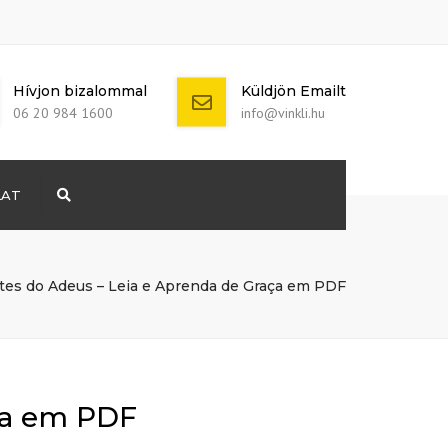
Hívjon bizalommal
Küldjön Emailt
06 20 984 1600
info@vinkli.hu
LAT
Search
+ 386 40 111
5555
info@yourdomain.com
tes do Adeus – Leia e Aprenda de Graça em PDF
ça em PDF