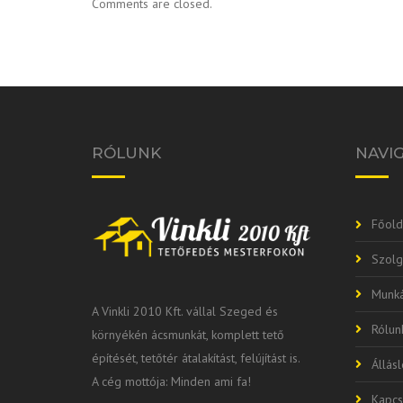
Comments are closed.
RÓLUNK
NAVI
Főold
Szolg
Munká
A Vinkli 2010 Kft. vállal Szeged és
Rólun
környékén ácsmunkát, komplett tető
építését, tetőtér átalakítást, felújítást is.
Állás
A cég mottója: Minden ami fa!
Kapcs