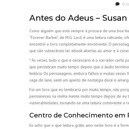
0 c
Antes do Adeus – Susa
Como alguém que está sempre à procura de uma boa histó
“Forever Barbie”, de M.G. Lord, é uma leitura cativant
encontrei o livro completamente envolvente. O person
que são vulneráveis ler ebook abertas ao amor e à cone
* Às vezes, tudo o que é necessário é o narrador certo pa
que persistiram muito tempo depois que o áudio terminou.
história. Os personagens, embora falhos e muitas vezes f
saga de Jane, senti um aperto de nostalgia doce e amarg
Foi um livro que eu lembraria por muito tempo, não por
permaneceu na minha mente muito tempo depois de eu te
vulnerabilidades, tornando-se uma leitura comovente e re
Centro de Conhecimento em 
Eu acho que o que leitura grátis amo neste livro é a fo