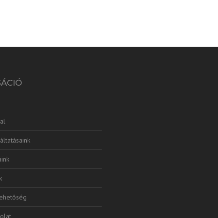
GÁCIÓ
al
áltatásaink
ink
k
lehetőség
olat