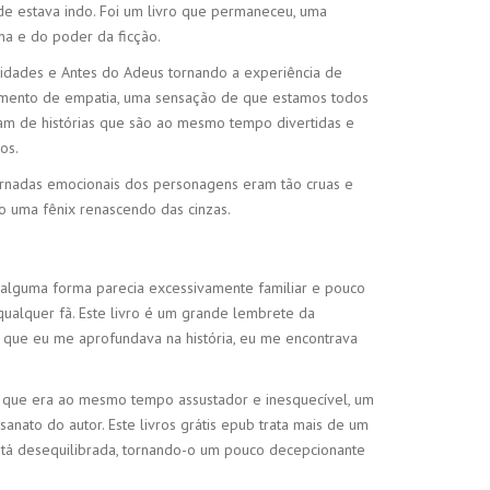
de estava indo. Foi um livro que permaneceu, uma
a e do poder da ficção.
ssidades e Antes do Adeus tornando a experiência de
timento de empatia, uma sensação de que estamos todos
tam de histórias que são ao mesmo tempo divertidas e
os.
ornadas emocionais dos personagens eram tão cruas e
o uma fênix renascendo das cinzas.
de alguma forma parecia excessivamente familiar e pouco
 qualquer fã. Este livro é um grande lembrete da
a que eu me aprofundava na história, eu me encontrava
 que era ao mesmo tempo assustador e inesquecível, um
ato do autor. Este livros grátis epub trata mais de um
está desequilibrada, tornando-o um pouco decepcionante