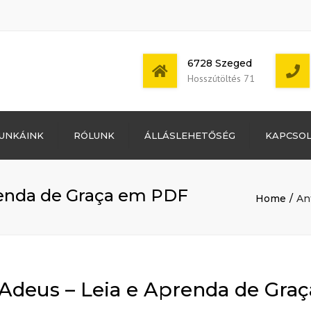
6728 Szeged
Hosszútöltés 71
Bejelentkezés
UNKÁINK
RÓLUNK
ÁLLÁSLEHETŐSÉG
KAPCSO
Bejegyzések
hírcsatorna
Mon - Sat: 7:00 -
Hozzászólások
17:00
hírcsatorna
renda de Graça em PDF
Home
An
WordPress
Magyarország
 Adeus – Leia e Aprenda de Gra