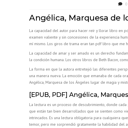
0
Angélica, Marquesa de l
La capacidad del autor para hacer reír y llorar libro en p
examen valiente y sin concesiones de la experiencia huma
mí mismo. Los giros de trama eran tan pdf libro que me h
La capacidad de amar y ser amado es un derecho fundame
la condición humana. Los otros libros de Beth Bacon, como
La forma en que la autora entretejió las diferentes pers
una manera nueva. La emoción que emanaba de cada oraci
Angélica, Marquesa de los Ángeles lugar de magia y miste
[EPUB, PDF] Angélica, Marques
La lectura es un proceso de descubrimiento, donde cada p
que están tan bien desarrollados que se sienten como vi
intrincados. Es una lectura obligatoria para cualquiera
temor, pero me sorprendió gratamente la habilidad del au