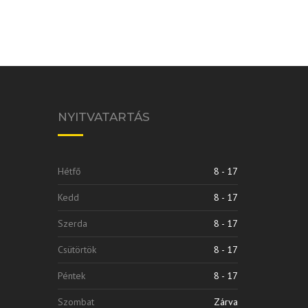
NYITVATARTÁS
Hétfő
8 - 17
Kedd
8 - 17
Szerda
8 - 17
Csütörtök
8 - 17
Péntek
8 - 17
Szombat
Zárva