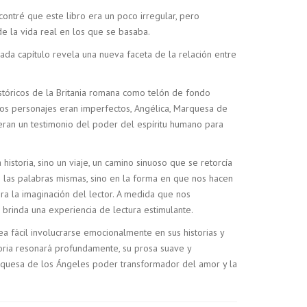
contré que este libro era un poco irregular, pero
de la vida real en los que se basaba.
da capítulo revela una nueva faceta de la relación entre
istóricos de la Britania romana como telón de fondo
 Los personajes eran imperfectos, Angélica, Marquesa de
 eran un testimonio del poder del espíritu humano para
historia, sino un viaje, un camino sinuoso que se retorcía
n las palabras mismas, sino en la forma en que nos hacen
ura la imaginación del lector. A medida que nos
brinda una experiencia de lectura estimulante.
a fácil involucrarse emocionalmente en sus historias y
oria resonará profundamente, su prosa suave y
Marquesa de los Ángeles poder transformador del amor y la