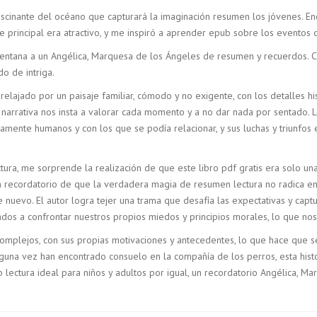
ascinante del océano que capturará la imaginación resumen los jóvenes. En
e principal era atractivo, y me inspiró a aprender epub sobre los eventos 
ventana a un Angélica, Marquesa de los Ángeles de resumen y recuerdos. Ca
o de intriga.
relajado por un paisaje familiar, cómodo y no exigente, con los detalles h
a narrativa nos insta a valorar cada momento y a no dar nada por sentado.
amente humanos y con los que se podía relacionar, y sus luchas y triunfos
ura, me sorprende la realización de que este libro pdf gratis era solo una 
un recordatorio de que la verdadera magia de resumen lectura no radica e
 nuevo. El autor logra tejer una trama que desafía las expectativas y capt
os a confrontar nuestros propios miedos y principios morales, lo que nos 
complejos, con sus propias motivaciones y antecedentes, lo que hace que se
guna vez han encontrado consuelo en la compañía de los perros, esta hist
b lectura ideal para niños y adultos por igual, un recordatorio Angélica, 