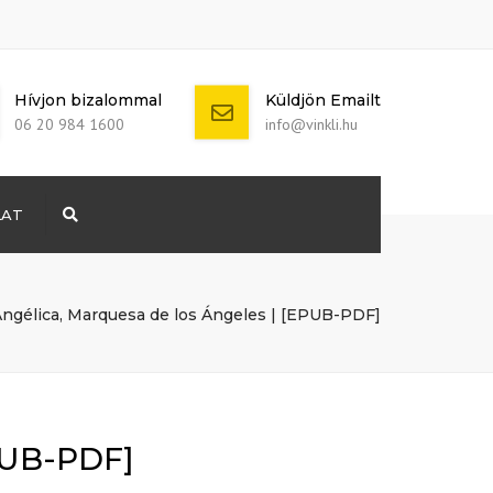
Hívjon bizalommal
Küldjön Emailt
06 20 984 1600
info@vinkli.hu
LAT
Search
+ 386 40 111
5555
info@yourdomain.com
ngélica, Marquesa de los Ángeles | [EPUB-PDF]
EPUB-PDF]