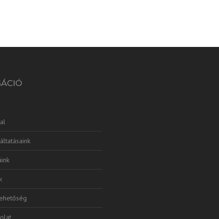
GÁCIÓ
al
áltatásaink
ink
k
lehetőség
olat