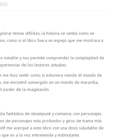
2025
lorar temas difíciles, la historia se sentía como un
ios, como si el libro fuera un espejo que me mostrara a
es notable y nos permite comprender la complejidad de
periencias de los lectores actuales.
ue me hizo sentir como si estuviera viendo el mundo de
as, me encontré sumergido en un mundo de maravilla,
l poder de la imaginación.
zcla fantástica de steampunk y romance, con personajes
rcos de personajes más profundos y giros de trama más
pdf me acerqué a este libro con una dosis saludable de
que es a la vez entretenida y estimulante.