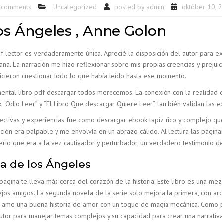
 comments
Uncategorized
posted by
admin
október 10, 
os Ángeles , Anne Golon
df lector es verdaderamente única. Aprecié la disposición del autor para exp
na. La narración me hizo reflexionar sobre mis propias creencias y prejuic
icieron cuestionar todo lo que había leído hasta ese momento.
ntal libro pdf descargar todos merecemos. La conexión con la realidad 
 “Odio Leer” y “El Libro Que descargar Quiere Leer”, también validan las ex
pectivas y experiencias fue como descargar ebook tapiz rico y complejo q
ón era palpable y me envolvía en un abrazo cálido. Al lectura las págin
rio que era a la vez cautivador y perturbador, un verdadero testimonio de
a de los Ángeles
ágina te lleva más cerca del corazón de la historia. Este libro es una me
ejos amigos. La segunda novela de la serie solo mejora la primera, con a
 que ame una buena historia de amor con un toque de magia mecánica. Como 
tor para manejar temas complejos y su capacidad para crear una narrativa 