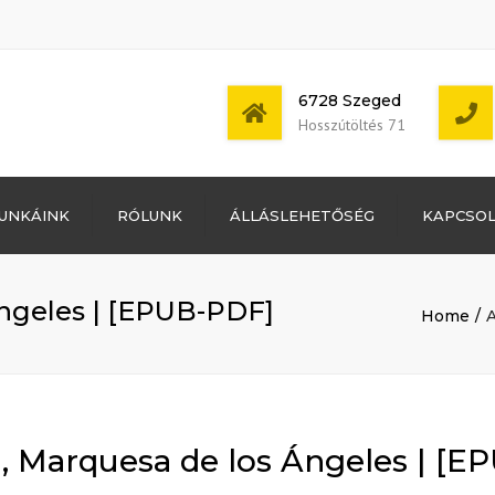
6728 Szeged
Hosszútöltés 71
Bejelentkezés
UNKÁINK
RÓLUNK
ÁLLÁSLEHETŐSÉG
KAPCSO
Bejegyzések
hírcsatorna
Mon - Sat: 7:00 -
Hozzászólások
17:00
hírcsatorna
Ángeles | [EPUB-PDF]
Home
A
WordPress
Magyarország
, Marquesa de los Ángeles | [