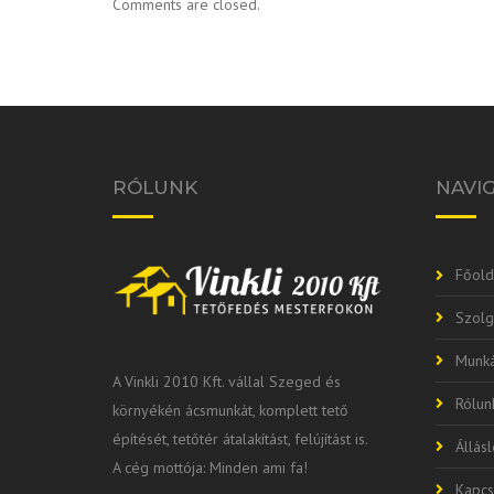
Comments are closed.
RÓLUNK
NAVI
Főold
Szolg
Munká
A Vinkli 2010 Kft. vállal Szeged és
Rólun
környékén ácsmunkát, komplett tető
építését, tetőtér átalakítást, felújítást is.
Állás
A cég mottója: Minden ami fa!
Kapcs