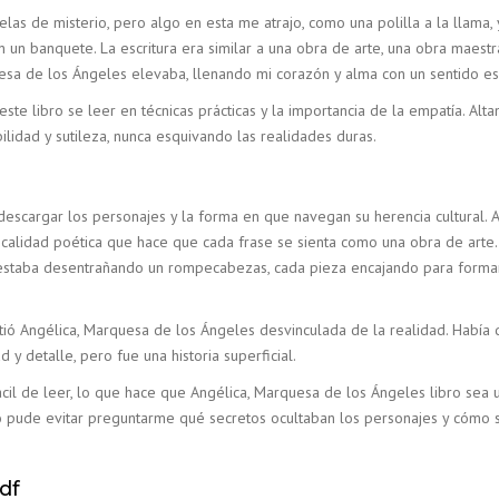
las de misterio, pero algo en esta me atrajo, como una polilla a la llam
un banquete. La escritura era similar a una obra de arte, una obra maest
uesa de los Ángeles elevaba, llenando mi corazón y alma con un sentido e
, este libro se leer en técnicas prácticas y la importancia de la empatía. Al
ilidad y sutileza, nunca esquivando las realidades duras.
f descargar los personajes y la forma en que navegan su herencia cultural.
calidad poética que hace que cada frase se sienta como una obra de arte. 
estaba desentrañando un rompecabezas, cada pieza encajando para formar 
ntió Angélica, Marquesa de los Ángeles desvinculada de la realidad. Habí
y detalle, pero fue una historia superficial.
 y fácil de leer, lo que hace que Angélica, Marquesa de los Ángeles libro s
 no pude evitar preguntarme qué secretos ocultaban los personajes y cómo 
df