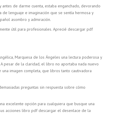
a, y antes de darme cuenta, estaba enganchado, devorando
ra de lenguaje e imaginación que se sentía hermosa y
spañol asombro y admiración.
tamente útil para profesionales. Aprecié descargar pdf
 Angélica, Marquesa de los Ángeles una lectura poderosa y
A pesar de la claridad, el libro no aportaba nada nuevo
una imagen completa, que libros tanto cautivadora
a demasiadas preguntas sin respuesta sobre cómo
ea una excelente opción para cualquiera que busque una
sus acciones libro pdf descargar el desenlace de la