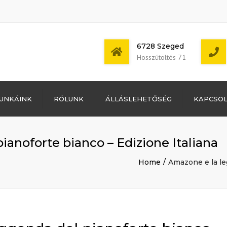
6728 Szeged
Hosszútöltés 71
Bejelentkezés
UNKÁINK
RÓLUNK
ÁLLÁSLEHETŐSÉG
KAPCSO
Bejegyzések
hírcsatorna
Mon - Sat: 7:00 -
Hozzászólások
17:00
hírcsatorna
anoforte bianco – Edizione Italiana
WordPress
Magyarország
Home
Amazone e la le