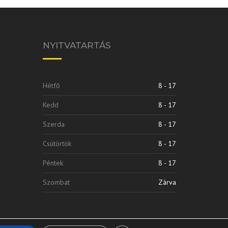
NYITVATARTÁS
Hétfő
8 - 17
Kedd
8 - 17
Szerda
8 - 17
Csütörtök
8 - 17
Péntek
8 - 17
Szombat
Zárva