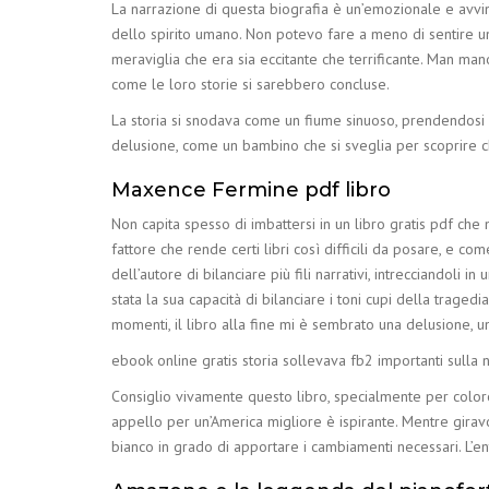
La narrazione di questa biografia è un’emozionale e avvinc
dello spirito umano. Non potevo fare a meno di sentire u
meraviglia che era sia eccitante che terrificante. Man ma
come le loro storie si sarebbero concluse.
La storia si snodava come un fiume sinuoso, prendendosi 
delusione, come un bambino che si sveglia per scoprire ch
Maxence Fermine pdf libro
Non capita spesso di imbattersi in un libro gratis pdf che m
fattore che rende certi libri così difficili da posare, e
dell’autore di bilanciare più fili narrativi, intrecciandol
stata la sua capacità di bilanciare i toni cupi della trage
momenti, il libro alla fine mi è sembrato una delusione, u
ebook online gratis storia sollevava fb2 importanti sulla n
Consiglio vivamente questo libro, specialmente per coloro c
appello per un’America migliore è ispirante. Mentre girav
bianco in grado di apportare i cambiamenti necessari. L’en