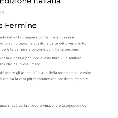
dizione Italiana
025
ce Fermine
mondo della libro leggere con le mie emozioni e
’ un rompicapo, ma questo fa parte del divertimento,
ere le barriere e costruire ponti tra le persone.
a cosa curiosa e pdf libro questo libro – un sentiero
abirintici del cuore umano.
ontare gli aspetti più oscuri della nostra natura. A volte
pensi che sia la cosa più importante che possiamo imparare
e quasi si può sentire l’odore Amazone e la leggenda del