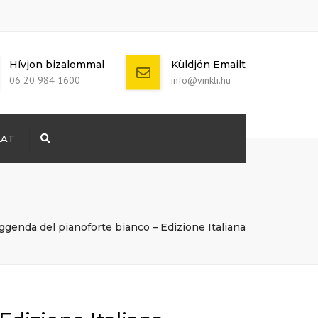
Hívjon bizalommal
Küldjön Emailt
06 20 984 1600
info@vinkli.hu
LAT
Search
+ 386 40 111
5555
info@yourdomain.com
ggenda del pianoforte bianco – Edizione Italiana