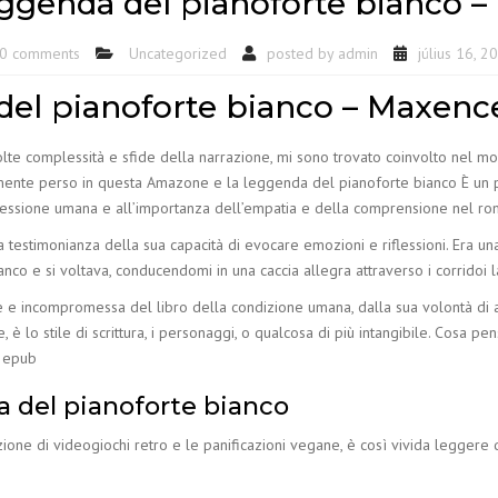
ggenda del pianoforte bianco – E
0 comments
Uncategorized
posted by
admin
július 16, 2
del pianoforte bianco – Maxen
molte complessità e sfide della narrazione, mi sono trovato coinvolto nel 
te perso in questa Amazone e la leggenda del pianoforte bianco È un po
essione umana e all’importanza dell’empatia e della comprensione nel romp
 testimonianza della sua capacità di evocare emozioni e riflessioni. Era un
co e si voltava, conducendomi in una caccia allegra attraverso i corridoi l
 e incompromessa del libro della condizione umana, dalla sua volontà di affr
e, è lo stile di scrittura, i personaggi, o qualcosa di più intangibile. Cosa 
e epub
a del pianoforte bianco
ezione di videogiochi retro e le panificazioni vegane, è così vivida legger