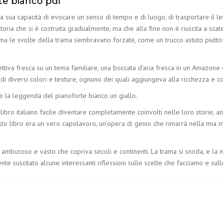
te bianco pdf
la sua capacità di evocare un senso di tempo e di luogo, di trasportare il 
storia che si è costruita gradualmente, ma che alla fine non è riuscita a sc
, ma le svolte della trama sembravano forzate, come un trucco astuto piuttos
pettiva fresca su un tema familiare, una boccata d’aria fresca in un Amazon
li di diversi colori e texture, ognuno dei quali aggiungeva alla ricchezza e
e la leggenda del pianoforte bianco un giallo.
 libro italiano facile diventare completamente coinvolti nelle loro storie,
to libro era un vero capolavoro, un’opera di genio che rimarrà nella mia 
mbizioso e vasto che copriva secoli e continenti. La trama si snoda, e la m
mente suscitato alcune interessanti riflessioni sulle scelte che facciamo e s