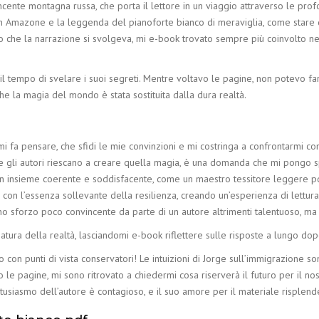
ente montagna russa, che porta il lettore in un viaggio attraverso le profo
n Amazone e la leggenda del pianoforte bianco di meraviglia, come stare da
no che la narrazione si svolgeva, mi e-book trovato sempre più coinvolto n
il tempo di svelare i suoi segreti. Mentre voltavo le pagine, non potevo f
e la magia del mondo è stata sostituita dalla dura realtà.
i fa pensare, che sfidi le mie convinzioni e mi costringa a confrontarmi con 
 come gli autori riescano a creare quella magia, è una domanda che mi pongo
i in un insieme coerente e soddisfacente, come un maestro tessitore leggere p
dia con l’essenza sollevante della resilienza, creando un’esperienza di lett
no sforzo poco convincente da parte di un autore altrimenti talentuoso, ma 
atura della realtà, lasciandomi e-book riflettere sulle risposte a lungo dopo
on punti di vista conservatori! Le intuizioni di Jorge sull’immigrazione sono
o le pagine, mi sono ritrovato a chiedermi cosa riserverà il futuro per il 
tusiasmo dell’autore è contagioso, e il suo amore per il materiale risplend