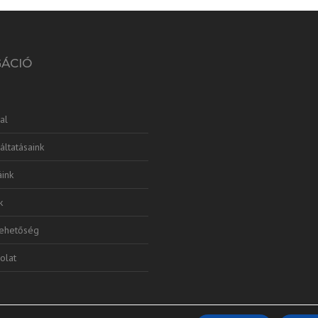
GÁCIÓ
al
áltatásaink
ink
k
lehetőség
olat