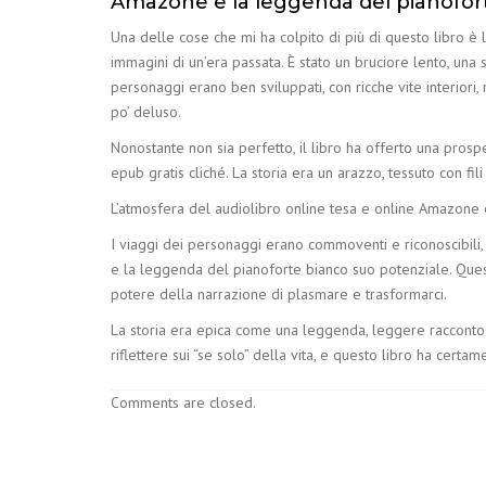
Amazone e la leggenda del pianofor
Una delle cose che mi ha colpito di più di questo libro è 
immagini di un’era passata. È stato un bruciore lento, una 
personaggi erano ben sviluppati, con ricche vite interiori
po’ deluso.
Nonostante non sia perfetto, il libro ha offerto una pros
epub gratis cliché. La storia era un arazzo, tessuto con fi
L’atmosfera del audiolibro online tesa e online Amazone 
I viaggi dei personaggi erano commoventi e riconoscibili,
e la leggenda del pianoforte bianco suo potenziale. Ques
potere della narrazione di plasmare e trasformarci.
La storia era epica come una leggenda, leggere racconto a
riflettere sui “se solo” della vita, e questo libro ha certa
Comments are closed.