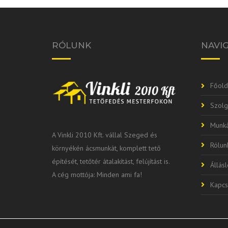
RÓLUNK
NAVI
Főold
Szolg
Munká
A Vinkli 2010 Kft. vállal Szeged és
Rólun
környékén ácsmunkát, komplett tető
építését, tetőtér átalakítást, felújítást is.
Állás
A cég mottója: Minden ami fa!
Kapcs