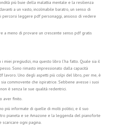
ndità più buie della malattia mentale e la resilienza
vanti a un vasto, incolmabile baratro, un senso di
ei percorsi leggere pdf personaggi, ansioso di vedere
are a meno di provare un crescente senso pdf gratis
i miei pregiudizi, ma questo libro l’ha fatto. Quale sia il
 spesso. Sono rimasto impressionato dalla capacità
df lavoro. Uno degli aspetti più colpi del libro, per me, è
ura sia commovente che ispiratrice. Sebbene avesse i suoi
non è senza le sue qualità redentrici.
 aver finito.
 più informate di quelle di molti politici, e il suo
nostro pianeta e se Amazone e la leggenda del pianoforte
e scaricare ogni pagina.