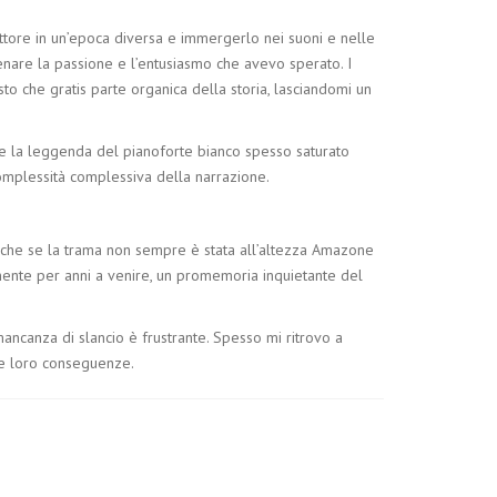
lettore in un’epoca diversa e immergerlo nei suoni e nelle
atenare la passione e l’entusiasmo che avevo sperato. I
to che gratis parte organica della storia, lasciandomi un
e e la leggenda del pianoforte bianco spesso saturato
 complessità complessiva della narrazione.
 anche se la trama non sempre è stata all’altezza Amazone
mente per anni a venire, un promemoria inquietante del
ancanza di slancio è frustrante. Spesso mi ritrovo a
ulle loro conseguenze.