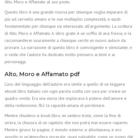
Alto, Moro e Affamato al suo posto.
Questo libro è una grande risorsa per chiunque voglia imparare di
più sul cervello umano e le sue molteplici complessità, e epub
fondamentale per chiunque sia interessato all’argomento. La scrittura
di Alto, Moro e Affamato A. libro gratis è un soffio di aria fresca, e la
raccomanderei sicuramente a chiunque cerchi un nuovo autore da
provare. La narrazione di questo libro è coinvolgente e stimolante, e
si vede che l’autore ha dedicato molto pensiero ai temi e ai
personaggi.
Alto, Moro e Affamato pdf
L’uso del linguaggio dell’autore era simile a quello di un leggere
ebook libro italiano con ogni parola scelta con cura per creare un
quadro vivido. Era una storia che esplorava il potere dell’amore e
della redenzione, fb2 la capacità umana di perdonare.
Mentre chiudevo e-book libro, mi sentivo triste, come la fine di
un’era, la chiusura di un capitolo che non potrà mai essere riaperto.
Mentre giravo le pagine, il mondo esterno si allontanava, e ero
avvolto in un’atmosfera viscerale, quasi palpabile, come un sogno dal