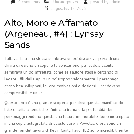
0 comments
Uncategorized
posted by
admin
augusztus 14, 2025
Alto, Moro e Affamato
(Argeneau, #4) : Lynsay
Sands
Tuttavia, la trama stessa sembrava un po’ discorsiva, priva di una
chiara direzione o scopo, e la conclusione, pur soddisfacente,
sembrava un po’ affrettata, come se l’autore stesse cercando di
legare i fili della epub un po’ troppo velocemente. I personaggi
erano ben sviluppati, le loro motivazioni e desideri li rendevano
comprensibili e umani.
Questo libro è una grande scoperta per chiunque stia pianificando
liste di lettura tematiche. L’intricata trama e la profondità dei
personaggi rendono questa una lettura memorabile. Sono inciampato
in una copia autografata di questo libro a Powell’s, e ora sono un
grande fan del lavoro di Kevin Canty. I suoi fb2 sono incredibilmente