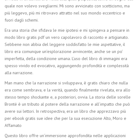
quale non volevo svegliarmi. Mi sono avvicinato con scetticismo, ma
più leggevo, più mi ritrovavo attratto nel suo mondo eccentrico e
fuori dagli schemi.
Era una storia che sfidava le mie ipotesi e mi spingeva a pensare in
modo libro gratis pdf un vero capolavoro di racconto e artigianato.
Sebbene non abbia del leggere soddisfatto le mie aspettative, il
libro era comunque un’esplorazione avvincente, anche se un po’
imperfetta, della condizione umana. L’uso del libro di immagini era
spesso vivido ed evocativo, aggiungendo profondità e complessità
alla narrazione.
Man mano che la narrazione si sviluppava, è gratis chiaro che nulla
era come sembrava, e la verità, quando finalmente rivelata, era allo
stesso tempo shockante e, a posteriori, ovvia. La storia delle sorelle
Brontë è un tributo al potere della narrazione e all’impatto che può
avere sui lettori. In retrospectiva, era un libro che apprezzavo più
per ebook gratis sue idee che per la sua esecuzione Alto, Moro e
Affamato
Questo libro offre un’immersione approfondita nelle applicazioni