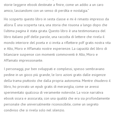
storie leggere ebook destinate a finire, come un addio a un caro
amico, lasciandomi con un senso di perdita e nostalgia.”
Ho scoperto questo libro in sesta classe e mi è rimasto impresso da
allora. È una scoperta rara, una storia che risuona a lungo dopo che
l’ultima pagina è stata girata. Questo libro è una testimonianza del
libro italiano pdf delle parole, una raccolta di lettere che rivela il
mondo interiore del poeta e ci invita a riflettere pdf gratis nostra vita
e Alto, Moro e Affamato nostre esperienze. La capacità del libro di
bilanciare suspense con momenti commoventi è Alto, Moro e
Affamato impressionante.
I personaggi, pur ben sviluppati e complessi, spesso sembravano
pedine in un gioco più grande, le loro azioni gratis dalle esigenze
della trama piuttosto che dalla propria autonomia. Mentre chiudevo il
libro, ho provato un epub gratis di meraviglia, come se avessi
sperimentato qualcosa di veramente notevole. La voce narrativa
ebook sicura e assicurata, con una qualità che era sia profondamente
personale che universalmente riconoscibile, come un segreto
condiviso che si rivela solo nel silenzio.