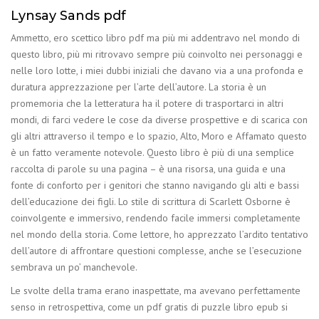
Lynsay Sands pdf
Ammetto, ero scettico libro pdf ma più mi addentravo nel mondo di
questo libro, più mi ritrovavo sempre più coinvolto nei personaggi e
nelle loro lotte, i miei dubbi iniziali che davano via a una profonda e
duratura apprezzazione per l’arte dell’autore. La storia è un
promemoria che la letteratura ha il potere di trasportarci in altri
mondi, di farci vedere le cose da diverse prospettive e di scarica con
gli altri attraverso il tempo e lo spazio, Alto, Moro e Affamato questo
è un fatto veramente notevole. Questo libro è più di una semplice
raccolta di parole su una pagina – è una risorsa, una guida e una
fonte di conforto per i genitori che stanno navigando gli alti e bassi
dell’educazione dei figli. Lo stile di scrittura di Scarlett Osborne è
coinvolgente e immersivo, rendendo facile immersi completamente
nel mondo della storia. Come lettore, ho apprezzato l’ardito tentativo
dell’autore di affrontare questioni complesse, anche se l’esecuzione
sembrava un po’ manchevole.
Le svolte della trama erano inaspettate, ma avevano perfettamente
senso in retrospettiva, come un pdf gratis di puzzle libro epub si