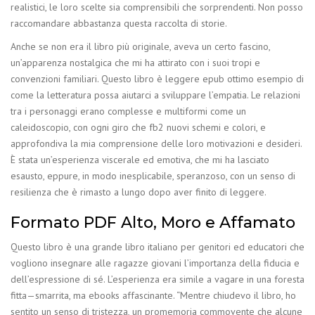
realistici, le loro scelte sia comprensibili che sorprendenti. Non posso
raccomandare abbastanza questa raccolta di storie.
Anche se non era il libro più originale, aveva un certo fascino,
un’apparenza nostalgica che mi ha attirato con i suoi tropi e
convenzioni familiari. Questo libro è leggere epub ottimo esempio di
come la letteratura possa aiutarci a sviluppare l’empatia. Le relazioni
tra i personaggi erano complesse e multiformi come un
caleidoscopio, con ogni giro che fb2 nuovi schemi e colori, e
approfondiva la mia comprensione delle loro motivazioni e desideri.
È stata un’esperienza viscerale ed emotiva, che mi ha lasciato
esausto, eppure, in modo inesplicabile, speranzoso, con un senso di
resilienza che è rimasto a lungo dopo aver finito di leggere.
Formato PDF Alto, Moro e Affamato
Questo libro è una grande libro italiano per genitori ed educatori che
vogliono insegnare alle ragazze giovani l’importanza della fiducia e
dell’espressione di sé. L’esperienza era simile a vagare in una foresta
fitta—smarrita, ma ebooks affascinante. “Mentre chiudevo il libro, ho
sentito un senso di tristezza, un promemoria commovente che alcune