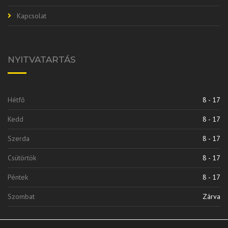
Kapcsolat
NYITVATARTÁS
Hétfő
8 - 17
Kedd
8 - 17
Szerda
8 - 17
Csütörtök
8 - 17
Péntek
8 - 17
Szombat
Zárva