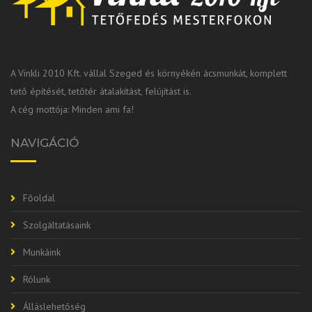
A Vinkli 2010 Kft. vállal Szeged és környékén ácsmunkát, komplett
tető építését, tetőtér átalakítást, felújítást is.
A cég mottója: Minden ami fa!
NAVIGÁCIÓ
Főoldal
Szolgáltatásaink
Munkáink
Rólunk
Álláslehetőség