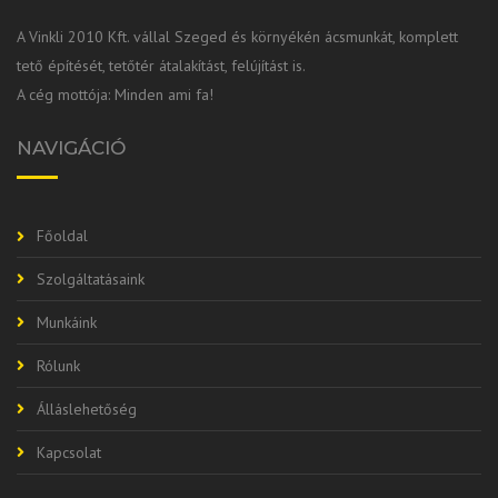
A Vinkli 2010 Kft. vállal Szeged és környékén ácsmunkát, komplett
tető építését, tetőtér átalakítást, felújítást is.
A cég mottója: Minden ami fa!
NAVIGÁCIÓ
Főoldal
Szolgáltatásaink
Munkáink
Rólunk
Álláslehetőség
Kapcsolat