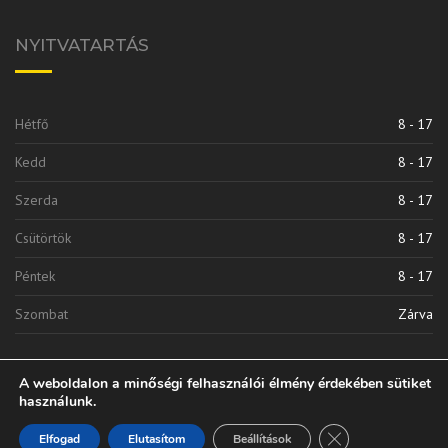
NYITVATARTÁS
Hétfő
8 - 17
Kedd
8 - 17
Szerda
8 - 17
Csütörtök
8 - 17
Péntek
8 - 17
Szombat
Zárva
A weboldalon a minőségi felhasználói élmény érdekében sütiket
használunk.
Close GDPR Cooki
Elfogad
Elutasítom
Beállítások
Vinkli 2010 Kft. | © 2020 Minden Jog Fenntarva