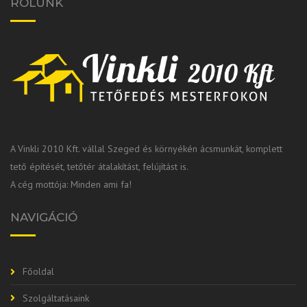
RÓLUNK
A Vinkli 2010 Kft. vállal Szeged és környékén ácsmunkát, komplett
tető építését, tetőtér átalakítást, felújítást is.
A cég mottója: Minden ami fa!
NAVIGÁCIÓ
Főoldal
Szolgáltatásaink