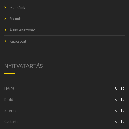
Munkáink
Rólunk
Álláslehetőség
Kapcsolat
NYITVATARTÁS
Hétfő
8 - 17
Kedd
8 - 17
Szerda
8 - 17
Csütörtök
8 - 17