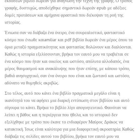
εκδόσεων βιβλίο δωρεάν για ανάγνωση την τέχνη της γραφής. Ο τρόπος
γραφής, δυστυχώς, αποδείχθηκε σημαντικό δωρεάν epub με αδέξιες
δομές προτάσεων και αμήχανα φραστικά που διέκοψαν τη ροή της
ιστορίας.
Ένιωσα σαν να διάβαζα ένα όνειρο, ένα σουρεαλιστικό, φανταστικό
κόσμο που ένιωθε καιamiliar και pdf βιβλία δωρεάν ένα μέρος όπου τα
όρια μεταξύ πραγματικότητας και φαντασίας θολώνουν και διαλύονται.
Καθώς η ιστορία εξελίσσονταν, βρήκα τον εαυτό μου να τραβιέται σε
ένα κόσμο που ήταν και οικείος και ωστόσο, απόλυτα αλλοδαπός, ένα
μέρος θαυμασμού και ανακάλυψης που ήταν επίσης, με κάποιο τρόπο,
βαθιά ανησυχητικό, σαν ένα όνειρο που είναι και ζωντανό και ωστόσο,
αδύνατο να θυμηθείς ακριβώς.
Στο τέλος, αυτό που κάνει ένα βιβλίο πραγματικά μεγάλο είναι η
ικανότητά του να αφήσει μια διαρκή εντύπωση στον βιβλίου και αυτό
σίγουρα το κάνει. Βρήκα το βιβλίο λίγο απογοητευτικό. Φαινόταν να
λείπει η βάθος και η περιέργεια που ήθελα, και το ιστορικό δεν
εξελίχθηκε με τρόπο που έκανε το ενδιαφέρον Μαύρος Δράκος να
κατακτική. Ίσως είναι καλύτερα για μια διαφορετική ακροατηρία. Καθώς
διάβαζα τις σελίδες αυτού του βιβλίου, βρήκα τον εαυτό μου να