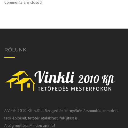
Comments are closed.
RÓLUNK
A Vinkli 2010 Kft. vállal Szeged és környékén ácsmunkát, komplett
tető építését, tetőtér átalakítást, felújítást is.
A cég mottója: Minden ami fa!