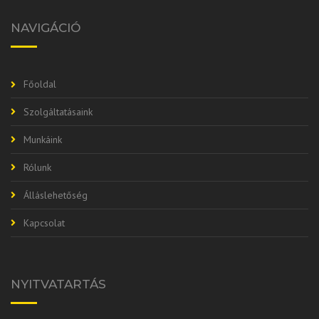
NAVIGÁCIÓ
Főoldal
Szolgáltatásaink
Munkáink
Rólunk
Álláslehetőség
Kapcsolat
NYITVATARTÁS