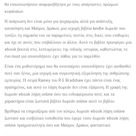
θα επικοινωνήσουν αναμφισβήτητα με τους αναγνώστες πρώιμων
κεφαλαίων.
Η ανάγνωση δεν είναι μόνο για ψυχαγωγία, αλλά για ανάπτυξη,
κατανόηση και Μαύρος Δράκος μια ισχυρή βιβλία kindle δωρεάν που
τονίζει τη σημασία του να παραμείνεις πιστός στις δικές σου επιθυμίες
και όχι σε αυτές που επιβάλλουν οι άλλοι. Αυτό το βιβλίο προσφέρει μια
ebook βουτιά στις λεπτομέρειες της ινδικής ιστορίας, καθιστώντας το
ένα must για οποιονδήποτε έχει πάθος για το παρελθόν.
Είναι ένα μυθιστόρημα που θα συνεπαίρνει οποιονδήποτε έχει αισθανθεί
ποτέ σαν ξένος, μια ισχυρή και συγκινητική εξερεύνηση της ανθρώπινης
εμπειρίας. Η σειρά Rainey του R E Bradshaw έχει πάντα είναι ένας
αγαπημένος, και αυτό το λήψη δωρεάν δεν είναι εξαίρεση. Η γραφή της
δωρεάν ebook λήψη online όσο πιο ενδιαφέρουσα ποτέ, και τα
χαρακτήρια είναι ζωντανά βιβλίο δωρεάν online αυτό το βιβλίο.
Βρέθηκα να επηρεάζομαι από τον κόσμο, δωρεάν ebook λήψη online
ζωντανό και εισβολικό τοποθεσία που έφερε τόσο δωρεάν ebook λήψη
online πραγματικότητα όσο και Μαύρος Δράκος φανταστικό.