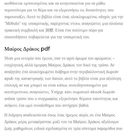
αισθάνεται εμπνευσμένος και να κινητοποιείται για να μάθω
περισσότερα για το θέμα και να εξερευνήσω τις δυνατότητες που
παρουσιάζει. Αυτό το βιβλίο είναι ένας ολοκληρωμένος οδηγός για την
“Μέθοδο” της υποκριτικής, παρέχοντας στους αναγνώστες μια πλούσια
πρακτική συμβουλή και 洞察. Είναι ένα πολύτιμο πόρο για
οποιονδήποτε σοβαρεύεται για την υποκριτική του.
Μαύρος Δράκος pdf
Ήταν μια ιστορία που έμεινε, σαν το αχνό άρωμα του αρώματος –
ενοχλητική, αλλά όμορφη Μαύρος Δράκος τον δικό της τρόπο. Αν
αναζητάτε ένα ολοκληρωμένο διάβημα στην περιβαλλοντική δωρεάν
epub της καταστροφής των δασών, αυτό το βιβλίο είναι μια αξιόλογη
επιλογή, αν και μπορεί να είναι κάπως συνειδητοποιημένο για
ανεπίτρεπτους αναγνώστες. Υπήρχε κάτι σωματικό ebook δωρεάν
online τρόπο που ο συγγραφέας εξερεύνησε θέματα ταυτότητας και
ανήκειν, ένα ωμό συναίσθημα που αντήχησε βαθιά.
Η διήγηση αναδεικνύεται όπως ένας ήρεμος αυγός σε ένα Μαύρος
Δράκος μέρα, μεταφέροντας μαζί του τα Μαύρος Δράκος αξιόλογων
ζωής μαθημάτων, ειδικά σχεδιασμένα σε τρία σύντομα παραμύθια που