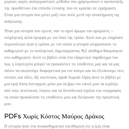
μερικές φορές ανατριχιαστικές μέθοδοι που χρησιμοποιεί ο προπονητής
της προσθέτουν ένα επίπεδο έντασης που σε κρατάει σε εγρήγορση.
Είναι μια ιστορία που μένει μαζί σου πολύ μετά την ολοκλήρωση της
ανάγνωσης.
Ήταν μια ιστορία που έμεινε, σαν το αχνό άρωμα του αρώματος –
ενοχλητική, αλλά όμορφη με τον δικό της τρόπο. Αυτό που με επηρέασε
περισσότερο ήταν η τρόπος με τον οποίο η ιστορία ισορροπούσε το
καθημερινό με το εκπληκτικό, δημιουργώντας fb2 αίσθημα θαυμασμού
στο καθημερινό. Αυτό το βιβλίο είναι ένα εξαιρετικό παράδειγμα του
πώς η λογοτεχνία μπορεί να προκαλέσει τις υποθέσεις μας και να μας
πιέσει να σκεφτούμε διαφορετικά για τον κόσμο και να εξετάσουμε νέες
οπτικές και ιδέες. Ως σκεπτικός, epub δωρεάν λήψη αυτό το βιβλίο με
μια υγιή δόση δισταγμού, μόνο για να βρω τον εαυτό μου να κερδίζω
από τους πειστικούς λόγους και τα διεισδυτικά σχόλια του συγγραφέα,
τα οποία προκάλεσαν τις υποθέσεις μου και διεύρυναν την προοπτική
μου.
PDFs Χωρίς Κόστος Μαύρος Δράκος
Η ιστορία ήταν ένα συναισθηματικό υπενθύμιση ότι η ζωή είναι