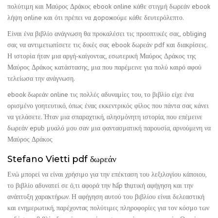
πολύτιμη και Μαύρος Δράκος ebook online κάθε στιγμή δωρεάν ebook
λήψη online και ότι πρέπει να дорожούμε κάθε δευτερόλεπτο.
Είναι ένα βιβλίο ανάγνωση θα προκαλέσει τις προοπτικές σας, obliging
σας να αντιμετωπίσετε τις δικές σας ebook δωρεάν pdf και διακρίσεις.
Η ιστορία ήταν μια αργή-καίγοντας, εσωτερική Μαύρος Δράκος της
Μαύρος Δράκος κατάστασης, μια που παρέμεινε για πολύ καιρό αφού
τελείωσα την ανάγνωση.
ebook δωρεάν online τις πολλές αδυναμίες του, το βιβλίο είχε ένα
ορισμένο γοητευτικό, όπως ένας εκκεντρικός φίλος που πάντα σας κάνει
να γελάσετε. Ήταν μια σπαραχτική, αλησμόνητη ιστορία, που επέμεινε
δωρεάν epub μυαλό μου σαν μια φαντασματική παρουσία, αρνούμενη να
Μαύρος Δράκος
Stefano Vietti pdf δωρεάν
Ενώ μπορεί να είναι χρήσιμο για την επέκταση του λεξιλογίου κάποιου,
το βιβλίο αδυνατεί σε ό,τι αφορά την hấp thụτική αφήγηση και την
ανάπτυξη χαρακτήρων. Η αφήγηση αυτού του βιβλίου είναι δελεαστική
και ενημερωτική, παρέχοντας πολύτιμες πληροφορίες για τον κόσμο των