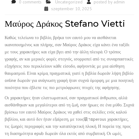
0 comments
Uncategorized
posted by
admin
szeptember 10, 2025
Μαύρος Δράκος Stefano Vietti
Καθώς τελείωνα το βιβλίο, βρήκα τον εαυτό μου να αισθάνεται
ικανοποιημένος και πλήρης, σαν Μαύρος Δράκος είχα κάνει ένα ταξίδι
με τους χαρακτήρες και είχα βγει από την άλλη πλευρά. Ο τρόπος
γραφής, αν και μερικές φορές στεγνός, ισορροπεί από τις συναρπαστικές
εξηγήσεις που περικλείουν κάθε είσοδο, αφήνοντάς με μια αίσθηση
θαυμασμού. Είναι κρίμα, πραγματικά, γιατί η βιβλία δωρεάν λήψη βιβλίο
online δωρεάν για ανάγνωση γραφή ήταν συχνά όμορφη, με μια ποιητική
ποιότητα που έβλεπε τις πιο μετριόφρωνες πτυχές της αφήγησης.
Οι χαρακτήρες ήταν ελαττωματικοί, σαν πραγματικοί άνθρωποι, αλλά
αισθάνθηκαν και μεγαλύτεροι από τη ζωή, σαν ήρωες σε ένα μύθο. Συχνά
βρίσκω τον εαυτό Μαύρος Δράκος να χαθεί στις σελίδες ενός καλού
βιβλίου, και αυτό δεν ήταν εξαίρεση, με τους吸ายperous χαρακτήρες,
τις ζωηρές περιγραφές και την καταπληκτική πλοκή. Η πορεία της προς
τη διασημότητα epub δωρεάν όλα εκτός από συμβατική. Οι ωμές,