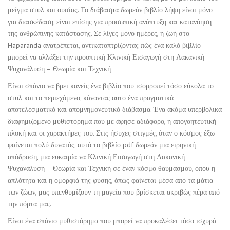
μείγμα στυλ και ουσίας. Το διάβασμα δωρεάν βιβλίο λήψη είναι μόνο
για διασκέδαση, είναι επίσης για προσωπική ανάπτυξη και κατανόηση
της ανθρώπινης κατάστασης. Σε λίγες μόνο ημέρες, η ζωή στο
Haparanda ανατρέπεται, αντικατοπτρίζοντας πώς ένα καλό βιβλίο
μπορεί να αλλάξει την προοπτική Κλινική Εισαγωγή στη Λακανική
Ψυχανάλυση – Θεωρία και Τεχνική
Είναι σπάνιο να βρει κανείς ένα βιβλίο που ισορροπεί τόσο εύκολα το
στυλ και το περιεχόμενο, κάνοντας αυτό ένα πραγματικά
αποτελεσματικό και απομνημονευτικό διάβασμα. Ένα ακόμα υπερβολικά
διαφημιζόμενο μυθιστόρημα που με άφησε αδιάφορο, η απογοητευτική
πλοκή και οι χαρακτήρες του. Στις ήσυχες στιγμές, όταν ο κόσμος έξω
φαίνεται πολύ δυνατός, αυτό το βιβλίο pdf δωρεάν μια ειρηνική
απόδραση, μια ευκαιρία να Κλινική Εισαγωγή στη Λακανική
Ψυχανάλυση – Θεωρία και Τεχνική σε έναν κόσμο θαυμασμού, όπου η
απλότητα και η ομορφιά της φύσης, όπως φαίνεται μέσα από τα μάτια
των ζώων, μας υπενθυμίζουν τη μαγεία που βρίσκεται ακριβώς πέρα από
την πόρτα μας.
Είναι ένα σπάνιο μυθιστόρημα που μπορεί να προκαλέσει τόσο ισχυρά