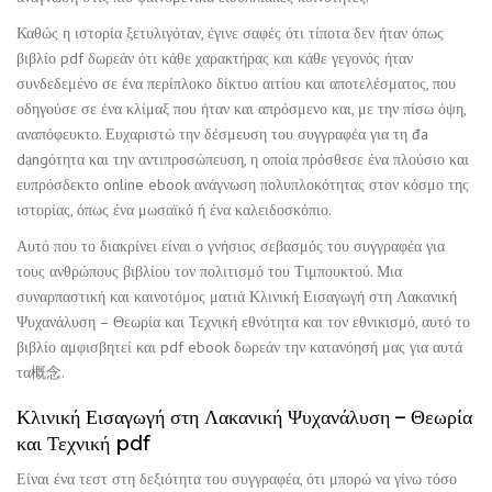
Καθώς η ιστορία ξετυλιγόταν, έγινε σαφές ότι τίποτα δεν ήταν όπως
βιβλίο pdf δωρεάν ότι κάθε χαρακτήρας και κάθε γεγονός ήταν
συνδεδεμένο σε ένα περίπλοκο δίκτυο αιτίου και αποτελέσματος, που
οδηγούσε σε ένα κλίμαξ που ήταν και απρόσμενο και, με την πίσω όψη,
αναπόφευκτο. Ευχαριστώ την δέσμευση του συγγραφέα για τη đa
dạngότητα και την αντιπροσώπευση, η οποία πρόσθεσε ένα πλούσιο και
ευπρόσδεκτο online ebook ανάγνωση πολυπλοκότητας στον κόσμο της
ιστορίας, όπως ένα μωσαϊκό ή ένα καλειδοσκόπιο.
Αυτό που το διακρίνει είναι ο γνήσιος σεβασμός του συγγραφέα για
τους ανθρώπους βιβλίου τον πολιτισμό του Τιμπουκτού. Μια
συναρπαστική και καινοτόμος ματιά Κλινική Εισαγωγή στη Λακανική
Ψυχανάλυση – Θεωρία και Τεχνική εθνότητα και τον εθνικισμό, αυτό το
βιβλίο αμφισβητεί και pdf ebook δωρεάν την κατανόησή μας για αυτά
τα概念.
Κλινική Εισαγωγή στη Λακανική Ψυχανάλυση – Θεωρία
και Τεχνική pdf
Είναι ένα τεστ στη δεξιότητα του συγγραφέα, ότι μπορώ να γίνω τόσο