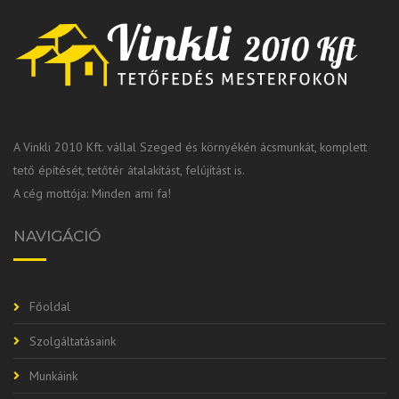
A Vinkli 2010 Kft. vállal Szeged és környékén ácsmunkát, komplett
tető építését, tetőtér átalakítást, felújítást is.
A cég mottója: Minden ami fa!
NAVIGÁCIÓ
Főoldal
Szolgáltatásaink
Munkáink