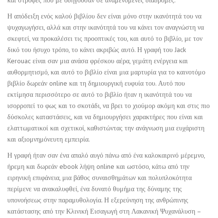
και στροφές που με οδηγούσαν σε αναμενόμενες διαδρομές.
Η απόδειξη ενός καλού βιβλίου δεν είναι μόνο στην ικανότητά του να
ψυχαγωγήσει, αλλά και στην ικανότητά του να κάνει τον αναγνώστη να
σκεφτεί, να προκαλέσει τις προοπτικές του, και αυτό το βιβλίο, με τον
δικό του ήσυχο τρόπο, το κάνει ακριβώς αυτό. Η γραφή του Jack
Kerouac είναι σαν μια ανάσα φρέσκου αέρα, γεμάτη ενέργεια και
αυθορμητισμό, και αυτό το βιβλίο είναι μια μαρτυρία για το καινοτόμο
βιβλίο δωρεάν online και τη δημιουργική ευφυία του. Αυτό που
εκτίμησα περισσότερο σε αυτό το βιβλίο ήταν η ικανότητά του να
ισορροπεί το φως και το σκοτάδι, να βρει το χιούμορ ακόμη και στις πιο
δύσκολες καταστάσεις, και να δημιουργήσει χαρακτήρες που είναι και
ελαττωματικοί και σχετικοί, καθιστώντας την ανάγνωση μια ευχάριστη
και αξιομνημόνευτη εμπειρία.
Η γραφή ήταν σαν ένα απαλό αυγό πάνω από ένα καλοκαιρινό μέρεμνο,
ήρεμη και δωρεάν ebook λήψη online και ωστόσο, κάτω από την
ειρηνική επιφάνεια, μια βάθος συναισθημάτων και πολυπλοκότητα
περίμενε να ανακαλυφθεί, ένα δυνατό θυμήμα της δύναμης της
υπονοήσεως στην παραμυθολογία. Η εξερεύνηση της ανθρώπινης
κατάστασης από την Κλινική Εισαγωγή στη Λακανική Ψυχανάλυση –