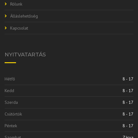
Rólunk
Álláslehetőség
Kapcsolat
NYITVATARTÁS
Hétfő
8 - 17
Kedd
8 - 17
Szerda
8 - 17
Csütörtök
8 - 17
Péntek
8 - 17
Szombat
Zárva