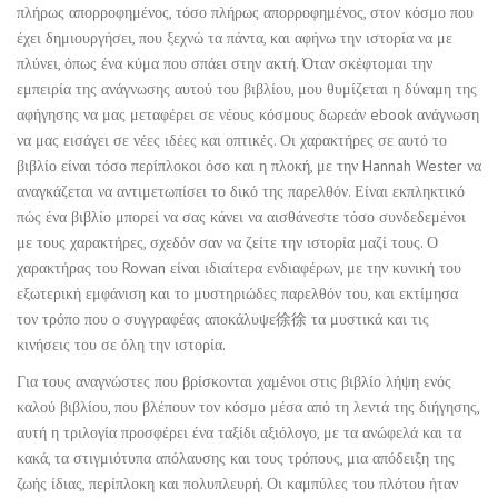
πλήρως απορροφημένος, τόσο πλήρως απορροφημένος, στον κόσμο που
έχει δημιουργήσει, που ξεχνώ τα πάντα, και αφήνω την ιστορία να με
πλύνει, όπως ένα κύμα που σπάει στην ακτή. Όταν σκέφτομαι την
εμπειρία της ανάγνωσης αυτού του βιβλίου, μου θυμίζεται η δύναμη της
αφήγησης να μας μεταφέρει σε νέους κόσμους δωρεάν ebook ανάγνωση
να μας εισάγει σε νέες ιδέες και οπτικές. Οι χαρακτήρες σε αυτό το
βιβλίο είναι τόσο περίπλοκοι όσο και η πλοκή, με την Hannah Wester να
αναγκάζεται να αντιμετωπίσει το δικό της παρελθόν. Είναι εκπληκτικό
πώς ένα βιβλίο μπορεί να σας κάνει να αισθάνεστε τόσο συνδεδεμένοι
με τους χαρακτήρες, σχεδόν σαν να ζείτε την ιστορία μαζί τους. Ο
χαρακτήρας του Rowan είναι ιδιαίτερα ενδιαφέρων, με την κυνική του
εξωτερική εμφάνιση και το μυστηριώδες παρελθόν του, και εκτίμησα
τον τρόπο που ο συγγραφέας αποκάλυψε徐徐 τα μυστικά και τις
κινήσεις του σε όλη την ιστορία.
Για τους αναγνώστες που βρίσκονται χαμένοι στις βιβλίο λήψη ενός
καλού βιβλίου, που βλέπουν τον κόσμο μέσα από τη λεντά της διήγησης,
αυτή η τριλογία προσφέρει ένα ταξίδι αξιόλογο, με τα ανώφελά και τα
κακά, τα στιγμιότυπα απόλαυσης και τους τρόπους, μια απόδειξη της
ζωής ίδιας, περίπλοκη και πολυπλευρή. Οι καμπύλες του πλότου ήταν