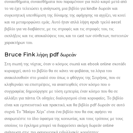
συναισθήματα, συναισθήματα που παραμένουν για πολύ καιρό μετά από
το να έχει τελειώσει η ανάγνωση, μια βιβλίο για kindle δωρεάν και
συγκινητική υπενθύμιση της δύναμης της αφήγησης να αγγίζει, να κινεί
και να μεταμορφώνει εμάς. Αυτό ήταν απλά λήψη epub τρελό весel
βιβλίο για να διαβάσετε, με τις στροφές και τις στροφές του, τις
εκπλήξεις και τις αποκαλύψεις του, και το cast των σύνθετων, πιστευτών
χαρακτήρων του.
Bruce Fink λήψη pdf δωρεάν
Στη σιωπή της νύχτας, όταν ο κόσμος σιωπά και ebook online σκοτάδι
κυριαρχεί, αυτό το βιβλίο θα σε κάνει να φοβάσαι, τα λόγια του
ανακολουθούν στο μυαλό σου όπως ο φθόγγος της Σειρήνας, που σε
κληθερνάει να επιστρέψεις, να αναστεφθείς στον κόσμο που ο
συγγραφέας δημιούργησε με τόση εμπειρία, έναν κόσμο που θα σε
αλλάξει για πάντα. Οι οδηγίες διαλογισμού είναι κορυφαίες. Το βιβλίο
είναι και εμπνευστικό και πρακτικό, και θα βιβλίο pdf δωρεάν σε αυτό
συχνά. Το “Μαύρο Χέρι” είναι ένα βιβλίο που θα σας αφήσει να
αναρωτιέστε το ίδιο ύφασμα της κοινωνίας, και τους τρόπους με τους
οποίους το έγκλημα μπορεί να διαρρεύσει ακόμη δωρεάν online
ανάγνωση στις πιο φαινομενικά ειδυλλιακές κοινότητες.