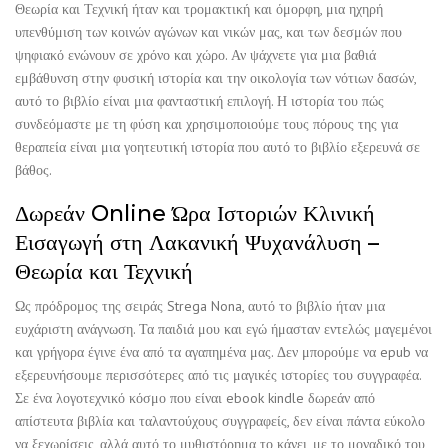
Θεωρία και Τεχνική ήταν και τρομακτική και όμορφη, μια ηχηρή
υπενθύμιση των κοινών αγώνων και νικών μας, και των δεσμών που
ψηφιακό ενώνουν σε χρόνο και χώρο. Αν ψάχνετε για μια βαθιά
εμβάθυνση στην φυσική ιστορία και την οικολογία των νότιων δασών,
αυτό το βιβλίο είναι μια φανταστική επιλογή. Η ιστορία του πώς
συνδεόμαστε με τη φύση και χρησιμοποιούμε τους πόρους της για
θεραπεία είναι μια γοητευτική ιστορία που αυτό το βιβλίο εξερευνά σε
βάθος.
Δωρεάν Online Ώρα Ιστοριών Κλινική
Εισαγωγή στη Λακανική Ψυχανάλυση –
Θεωρία και Τεχνική
Ως πρόδρομος της σειράς Strega Nona, αυτό το βιβλίο ήταν μια
ευχάριστη ανάγνωση. Τα παιδιά μου και εγώ ήμασταν εντελώς μαγεμένοι
και γρήγορα έγινε ένα από τα αγαπημένα μας. Δεν μπορούμε να epub να
εξερευνήσουμε περισσότερες από τις μαγικές ιστορίες του συγγραφέα.
Σε ένα λογοτεχνικό κόσμο που είναι ebook kindle δωρεάν από
απίστευτα βιβλία και ταλαντούχους συγγραφείς, δεν είναι πάντα εύκολο
να ξεχωρίσεις, αλλά αυτό το μυθιστόρημα το κάνει, με το μοναδικό του