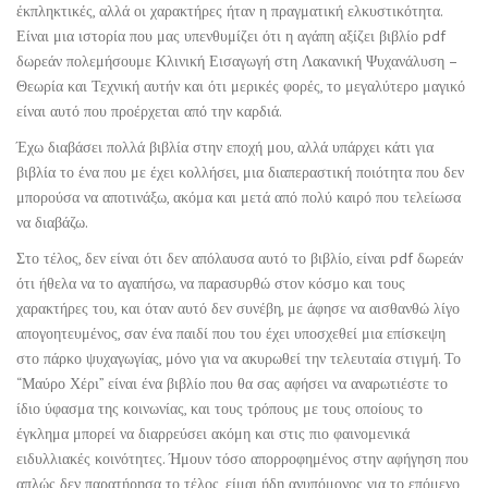
έκπληκτικές, αλλά οι χαρακτήρες ήταν η πραγματική ελκυστικότητα.
Είναι μια ιστορία που μας υπενθυμίζει ότι η αγάπη αξίζει βιβλίο pdf
δωρεάν πολεμήσουμε Κλινική Εισαγωγή στη Λακανική Ψυχανάλυση –
Θεωρία και Τεχνική αυτήν και ότι μερικές φορές, το μεγαλύτερο μαγικό
είναι αυτό που προέρχεται από την καρδιά.
Έχω διαβάσει πολλά βιβλία στην εποχή μου, αλλά υπάρχει κάτι για
βιβλία το ένα που με έχει κολλήσει, μια διαπεραστική ποιότητα που δεν
μπορούσα να αποτινάξω, ακόμα και μετά από πολύ καιρό που τελείωσα
να διαβάζω.
Στο τέλος, δεν είναι ότι δεν απόλαυσα αυτό το βιβλίο, είναι pdf δωρεάν
ότι ήθελα να το αγαπήσω, να παρασυρθώ στον κόσμο και τους
χαρακτήρες του, και όταν αυτό δεν συνέβη, με άφησε να αισθανθώ λίγο
απογοητευμένος, σαν ένα παιδί που του έχει υποσχεθεί μια επίσκεψη
στο πάρκο ψυχαγωγίας, μόνο για να ακυρωθεί την τελευταία στιγμή. Το
“Μαύρο Χέρι” είναι ένα βιβλίο που θα σας αφήσει να αναρωτιέστε το
ίδιο ύφασμα της κοινωνίας, και τους τρόπους με τους οποίους το
έγκλημα μπορεί να διαρρεύσει ακόμη και στις πιο φαινομενικά
ειδυλλιακές κοινότητες. Ήμουν τόσο απορροφημένος στην αφήγηση που
απλώς δεν παρατήρησα το τέλος, είμαι ήδη ανυπόμονος για το επόμενο